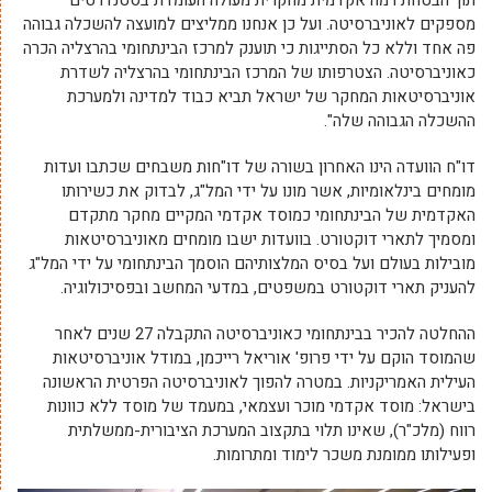
מספקים לאוניברסיטה. ועל כן אנחנו ממליצים למועצה להשכלה גבוהה
פה אחד וללא כל הסתייגות כי תוענק למרכז הבינתחומי בהרצליה הכרה
כאוניברסיטה. הצטרפותו של המרכז הבינתחומי בהרצליה לשדרת
אוניברסיטאות המחקר של ישראל תביא כבוד למדינה ולמערכת
ההשכלה הגבוהה שלה".
דו"ח הוועדה הינו האחרון בשורה של דו"חות משבחים שכתבו ועדות
מומחים בינלאומיות, אשר מונו על ידי המל"ג, לבדוק את כשירותו
האקדמית של הבינתחומי כמוסד אקדמי המקיים מחקר מתקדם
ומסמיך לתארי דוקטורט. בוועדות ישבו מומחים מאוניברסיטאות
מובילות בעולם ועל בסיס המלצותיהם הוסמך הבינתחומי על ידי המל"ג
להעניק תארי דוקטורט במשפטים, במדעי המחשב ובפסיכולוגיה.
ההחלטה להכיר בבינתחומי כאוניברסיטה התקבלה 27 שנים לאחר
שהמוסד הוקם על ידי פרופ' אוריאל רייכמן, במודל אוניברסיטאות
העילית האמריקניות. במטרה להפוך לאוניברסיטה הפרטית הראשונה
בישראל: מוסד אקדמי מוכר ועצמאי, במעמד של מוסד ללא כוונות
רווח (מלכ"ר), שאינו תלוי בתקצוב המערכת הציבורית-ממשלתית
ופעילותו ממומנת משכר לימוד ומתרומות.