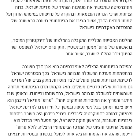
ולקרוא את המוסד על שמו. זאת, בהוקרה על חזונו השאפתני להקים
אוניברסיטה שתכשיר את מנהיגות העתיד של מדינת ישראל, ברוח
הציונות וערכי הכרזת העצמאות, ובהוקרה על נחישותו במימוש החזון ועל
יזמותו פורצת הדרך, אשר הציבו את הבינתחומי בשורה הראשונה של
המוסדות האקדמיים בישראל.
החלטת האסיפה הכללית התקבלה בהמלצתו של דירקטוריון המוסד,
בראשותו של פרופ' אמנון רובינשטיין, חתן פרס ישראל למשפט, שר
החינוך ויו"ר המל"ג לשעבר, אשר אמר:
"הפיכת הבינתחומי הרצליה לאוניברסיטה היא אבן דרך חשובה
בהתפתחות מערכת ההשכלה הגבוהה בישראל. בכך מצטרפת ישראל
לרשימת המדינות שבהן פועלים לצד מוסדות מתוקצבים של המדינה
גם מוסדות עילית פרטיים מעולים. מאז הקמתו תרם הבינתחומי תרומה
משמעותית להשכלה הגבוהה בישראל, בחדשנותו ובייחודו, ובאופן שבו
איתגר והמריץ את המוסדות הוותיקים יותר". "פרופ' אוריאל רייכמן הוא
איש ציבור ומחנך בכל נימי נפשו, ובמשך כל חייו תרם למדינת ישראל
ולחיזוק דמותה כדמוקרטיה ליברלית. פרופ' רייכמן היה מעורב ביוזמות
ציבוריות חשובות, ובראשן חוקה לישראל, אך מפעל חייו הגדול הוא
המפעל החינוכי והציוני של המרכז הבינתחומי הרצליה. לולא פרופ'
רייכמן, שהגה את הקמתו והוציא אותו לפועל בכשרון ובמסירות יוצאים