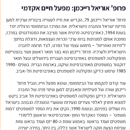
פרופ' אוריאל רייכמן: מפעל חיים אקדמי
פרופ' אוריאל רייכמן, 79, הקדיש את חייו לעשייה ציבורית וערכית למען
מדינת ישראל והחברה הישראלית. את המרכז הבינתחומי הרצליה יסד
בשנת 1994, כאוניברסיטה פרטית אשר מציבה את הסטודנטים במרכז,
מחנכת אותם למנהיגות ברוח ערכי הכרזת העצמאות, ודוגלת בחינוך
ל"חירות ואחריות" – מימוש עצמי של הפרט, לצד תרומה לחברה
הישראלית ולערכיה. פרופ' רייכמן הוא בוגר תואר ראשון ושני בהצטיינות
מהפקולטה למשפטים באוניברסיטה העברית בירושלים ובעל תואר
דוקטור במשפטים מאוניברסיטת שיקגו, בארצות הברית. בשנים 1990-
1985 שימש כדיקן הפקולטה למשפטים באוניברסיטת תל-אביב.
עוד קודם להקמתו של הבינתחומי, שהוא מפעל חייו, הוביל פרופ'
רייכמן שורה של פעילויות ומאבקים למען שינוי פניה של החברה
הישראלית. כדיקן הפקולטה למשפטים באוניברסיטת תל אביב ביקש
למצוא פתרון לאלפי צעירים וצעירות ששערי ההשכלה הגבוהה בישראל
היו נעולים בפניהם, ובשנת 1990, הקים את בית הספר למשפטים 'רמות
משפט' – המוסד האקדמי החוץ-אוניברסיטאי הראשון ללימודי
משפטים ועמד בראשו. באמצע שנות ה-80 יזם ועמד בראש צוות
שניסח הצעת חוקה לישראל אשר כללה, בין היתר, בחירה ישירה