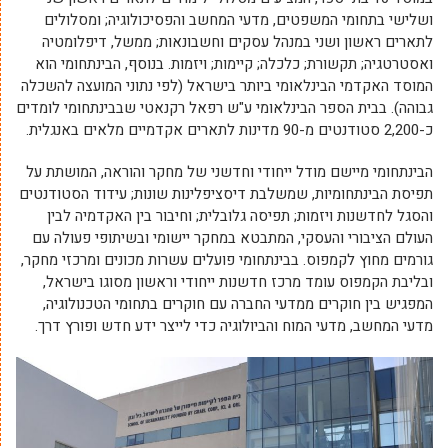
ושלישי בתחומי המשפטים, מדעי המחשב והפסיכולוגיה; ומסלולים
לתארים ראשון ושני במנהל עסקים וחשבונאות; ממשל, דיפלומטיה
ואסטרטגיה; תקשורת; כלכלה; קיימות; ויזמות. בנוסף, הבינתחומי הוא
המוסד האקדמי הבינלאומי ביותר בישראל (לפי נתוני המועצה להשכלה
גבוהה). בבית הספר הבינלאומי ע"ש רפאל רקנאטי שבבינתחומי לומדים
כ-2,200 סטודנטים מ-90 מדינות לתארים אקדמיים מלאים באנגלית.
הבינתחומי מיישם מודל ייחודי וחדשני של מחקר והוראה, המושתת על
תפיסת הבינתחומיות, שמשלבת דיסציפלינות שונות; עידוד הסטודנטים
והסגל לחדשנות ויזמות; תפיסה גלובלית; וחיבור בין האקדמיה לבין
העולם הציבורי והעסקי, המתבטא במחקר יישומי ובשיתופי פעולה עם
גורמים מחוץ לקמפוס. בבינתחומי פועלים עשרות מכונים ומרכזי מחקר,
ובליבת הקמפוס עומד מרכז חדשנות ייחודי וראשון מסוגו בישראל,
המפגיש בין חוקרים ממדעי החברה עם חוקרים בתחומי הטכנולוגיה,
מדעי המחשב, מדעי המוח והביולוגיה כדי לייצר ידע חדש ופורץ דרך.