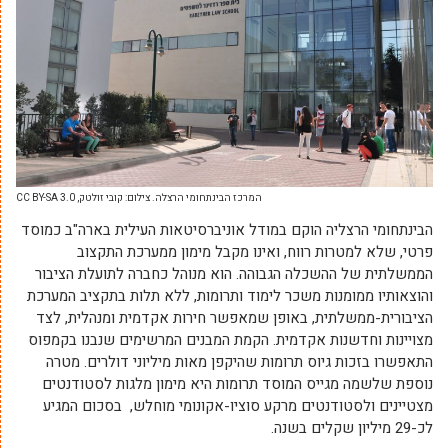
המרכז הבינתחומי הרצלה. צילום: קובי זולטק, CC BY-SA 3.0
הבינתחומי הרצליה הוקם במודל אוניברסיטאות העילית בארה"ב כמוסד
פרטי, שלא למטרות רווח, ואינו מקבל מימון ממערכת התקצוב
הממשלתית של ההשכלה הגבוהה. הוא מנוהל כחברה לתועלת הציבור
והוצאותיו ממומנות משכר לימוד ותרומות, ללא תלות בתקציב המערכת
הציבורית-ממשלתית, באופן שמאפשר חירות אקדמית ומנהלית, לצד
מצויינות וחדשנות אקדמית. הקמת המבנים המרשימים שנבנו בקמפוס
התאפשרו בזכות גיוס תרומות שהיקפן מאות מיליוני דולרים. מטרה
נוספת שלשמה מגייס המוסד תרומות היא מימון מלגות לסטודנטים
מצטיינים ולסטודנטים מרקע סוציו-אקונומי מוחלש, בסכום המגיע
לכ-29 מיליון שקלים בשנה.