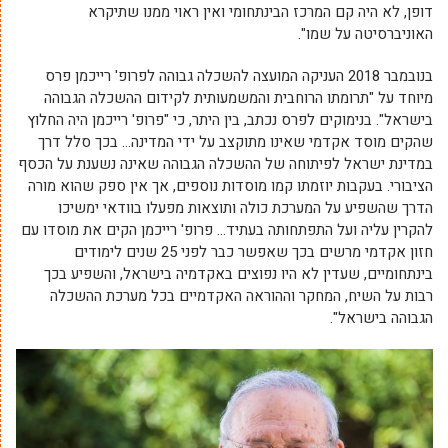
דופן, לא היה קם המרכז הבינתחומי ואין ראוי ממנו שתיקרא
האוניברסיטה על שמו".
בנובמבר 2018 העניקה המועצה להשכלה גבוהה לפרופ' רייכמן פרס
מיוחד על "תרומתו הרוחבית והמשמעותית לקידום ההשכלה הגבוהה
בישראל". בנימוקים לפרס נכתב, בין היתר, כי "פרופ' רייכמן היה החלוץ
שהקים מוסד אקדמי שאינו מתוקצב על ידי המדינה… בכך סלל דרך
במדינת ישראל לפיתוחה של ההשכלה הגבוהה שאינה נשענת על הכסף
הציבורי. בעקבות יוזמתו קמו מוסדות נוספים, אך אין ספק שהוא מורה
הדרך שהשפיע על המערכת כולה ותוצאות מפעלו בוודאי ימשיכו
להקרין עליה ועל התפתחותה בעתיד… פרופ' רייכמן הקים את מוסדו עם
חזון אקדמי מרשים בכך שאפשר כבר לפני 25 שנים לימודים
בינתחומיים, שעדין לא היו נפוצים באקדמיה בישראל, והשפיע בכך
רבות על השיח, המחקר וההוראה האקדמיים בכל מערכת ההשכלה
הגבוהה בישראל".