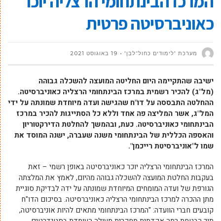
המרכז הבינתחומי הרצליה יוכר
כאוניברסיטה פרטית
מערכת 'לימודים כחול־לבן'
19 באוגוסט 2021
ישיבה שהתקיימה היום החליטה המועצה להשכלה גבוהה
(מל"ג)
להכיר רשמית במרכז הבינתחומי הרצליה כאוניברסיטה.
ההחלטה התבססה על דו"ח שהגישה ועדה מיוחדת שמונתה על ידי
המל"ג, אשר המליצה פה אחד וללא כל הסתייגות להכיר במרכז
הבינתחומי כאוניברסיטה.
כעת, ובהמשך להחלטת הדירקטוריון
והאספה הכללית של הבינתחומי משנה שעברה, ישנה המוסד את
שמו ל"אוניברסיטת רייכמן".
המרכז הבינתחומי הרצליה יוכר כאוניברסיטה באופן רשמי – זאת
בעקבות החלטת המועצה להשכלה גבוהה מהיום, לאמץ את המלצתה
הגורפת של ועדה המומחים המיוחדת שמונתה על ידה לבדיקת סוגיית
מתן ההכרה למרכז הבינתחומי הרצליה כאוניברסיטה. בסיכום הדו"ח
קובעים חברי הוועדה: "המרכז הבינתחומי מתאים להיות אוניברסיטה,
תוך הבטחת רמה אקדמית מחקרית מעולה העומדת בסטנדרטים