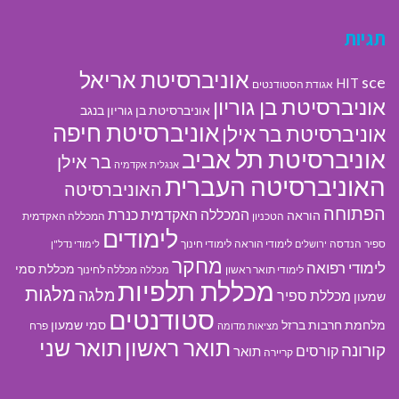
תגיות
אוניברסיטת אריאל
sce
HIT
אגודת הסטודנטים
אוניברסיטת בן גוריון
אוניברסיטת בן גוריון בנגב
אוניברסיטת חיפה
אוניברסיטת בר אילן
אוניברסיטת תל אביב
בר אילן
אנגלית
אקדמיה
האוניברסיטה העברית
האוניברסיטה
הפתוחה
המכללה האקדמית כנרת
הוראה
הטכניון
המכללה האקדמית
לימודים
ספיר
הנדסה
לימודי הוראה
לימודי חינוך
ירושלים
לימודי נדל"ן
מחקר
לימודי רפואה
מכללת סמי
לימודי תואר ראשון
מכללה לחינוך
מכללה
מכללת תלפיות
מלגות
מלגה
מכללת ספיר
שמעון
סטודנטים
מלחמת חרבות ברזל
סמי שמעון
פרח
מציאות מדומה
תואר ראשון
תואר שני
קורונה
קורסים
תואר
קריירה