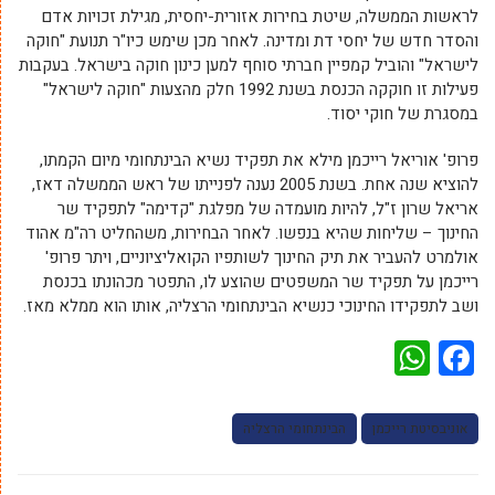
לראשות הממשלה, שיטת בחירות אזורית-יחסית, מגילת זכויות אדם
והסדר חדש של יחסי דת ומדינה. לאחר מכן שימש כיו"ר תנועת "חוקה
לישראל" והוביל קמפיין חברתי סוחף למען כינון חוקה בישראל. בעקבות
פעילות זו חוקקה הכנסת בשנת 1992 חלק מהצעות "חוקה לישראל"
במסגרת של חוקי יסוד.
פרופ' אוריאל רייכמן מילא את תפקיד נשיא הבינתחומי מיום הקמתו,
להוציא שנה אחת. בשנת 2005 נענה לפנייתו של ראש הממשלה דאז,
אריאל שרון ז"ל, להיות מועמדה של מפלגת "קדימה" לתפקיד שר
החינוך – שליחות שהיא בנפשו. לאחר הבחירות, משהחליט רה"מ אהוד
אולמרט להעביר את תיק החינוך לשותפיו הקואליציוניים, ויתר פרופ'
רייכמן על תפקיד שר המשפטים שהוצע לו, התפטר מכהונתו בכנסת
ושב לתפקידו החינוכי כנשיא הבינתחומי הרצליה, אותו הוא ממלא מאז.
WhatsApp
Facebook
אוניבסיטת רייכמן
הבינתחומי הרצליה