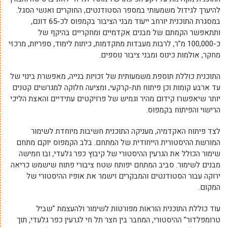
להיערך לגידול משמעותי במספר הסטודנטים, החוקרים ואנשי הסגל.
במסגרת התוכנית יורחב ייעוד מבני הציבור בקמפוס לכ-65 דונם,
ותתאפשר הקמתם של מבנים אקדמיים ומחקריים בהיקף של
כ-100,000 מ"ר, לרבות מעבדות מתקדמות, כיתות לימוד, ספריות, מרכזי
מחקר, אולמות כינוס ומבני ציבור נוספים.
התוכנית כוללת תוספת משמעותית של זכויות בנייה, מאפשרת בינוי של
עד ארבע קומות וכן פיתוח תת-קרקעי, ומציעה חלוקה למגרשים קטנים
יותר שיאפשרו קידום מהיר וגמיש של פרויקטים עתידיים והאצת הליכי
הרישוי והפיתוח בקמפוס.
לצד פיתוח האקדמיה, מעניקה התוכנית חשיבות מיוחדת לשימור
המורשת ההיסטורית הייחודית של המתחם. בלב הקמפוס יוקם מתחם
שימור הכולל את הגרעין ההיסטורי של קיבוץ כפר גלעדי, ובו חמישה
מבנים לשימור. סביב המתחם יפותח שטח ציבורי פתוח שישמש כריאה
ירוקה עבור הסטודנטים והמבקרים וישמר את אופיו ההיסטורי של
המקום.
עוד כוללת התוכנית הוראות מפורטות לשימור ולהעצמת "שביל
טרומפלדור" ההיסטורי, המחבר בין חצר תל חי לגרעין כפר גלעדי, תוך