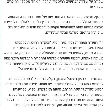
שמירה על שדרת הברושים ההיסטורית המהווה אחד מסמליו המוכרים
של האזור.
בנוסף, מציעה התוכנית הסדרה מחודשת של מערך התחבורה והתנועה
במתחם, הכוללת שיפור הנגישות, הפרדה בין כלי רכב להולכי רגל, יצירת
סביבה בטוחה ונוחה למשתמשי הקמפוס והקמת חניונים תת-קרקעיים
שיפותחו בהתאם לשלבי הבינוי העתידיים.
יו"ר הוועדה המחוזית צפון, בועז יוסף: "הפקדת התוכנית לקמפוס
אוניברסיטת קריית שמונה היא הרבה מעבר להחלטה תכנונית – זו
הצהרה ציונית, לאומית ואסטרטגית מהמעלה הראשונה. חיזוק הצפון הוא
משימה לאומית, והקמת תשתית אקדמית ומחקרית מתקדמת תייצר מנוע
צמיחה משמעותי לקריית שמונה, לגליל העליון וליישובי קו העימות. זוהי
השקעה בדור העתיד, בהתיישבות ובחוסנה של מדינת ישראל".
מתכננת מחוז צפון במינהל התכנון, דקלה עדי פרץ: "הפקדת התוכנית
לקמפוס המערבי של אוניברסיטת קריית שמונה יוצרת את הפלטפורמה
הסטטוטורית להזנקת המרחב. פיתוח האקדמיה, ובפרט בפריפריה
הגיאוגרפית, הוא המפתח ליצירת צמיחה אזורית המבוססת על כלכלה
איתנה. התוכנית מחברת בין המורשת ההיסטורית של תל חי וכפר גלעדי
לבין עתידו של האזור, ותהווה מוקד משיכה לסטודנטים, חוקרים