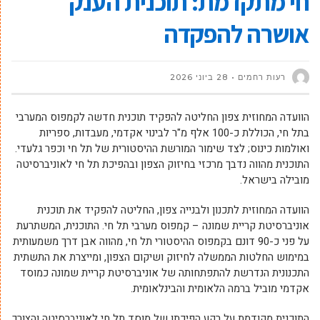
חי מתקדמת: תוכנית הענק
אושרה להפקדה
רעות רחמים
28 ביוני 2026
הוועדה המחוזית צפון החליטה להפקיד תוכנית חדשה לקמפוס המערבי
בתל חי, הכוללת כ-100 אלף מ"ר לבינוי אקדמי, מעבדות, ספריות
ואולמות כינוס; לצד שימור המורשת ההיסטורית של תל חי וכפר גלעדי.
התוכנית מהווה נדבך מרכזי בחיזוק הצפון ובהפיכת תל חי לאוניברסיטה
מובילה בישראל.
הוועדה המחוזית לתכנון ולבנייה צפון, החליטה להפקיד את תוכנית
אוניברסיטת קריית שמונה – קמפוס מערבי תל חי. התוכנית, המשתרעת
על פני כ-90 דונם בקמפוס ההיסטורי תל חי, מהווה אבן דרך משמעותית
במימוש החלטות הממשלה לחיזוק ושיקום הצפון, ומייצרת את התשתית
התכנונית הנדרשת להתפתחותה של אוניברסיטת קריית שמונה כמוסד
אקדמי מוביל ברמה הלאומית והבינלאומית.
התוכנית מקודמת על רקע הפיכתו של מוסד תל חי לאוניברסיטה והצורך