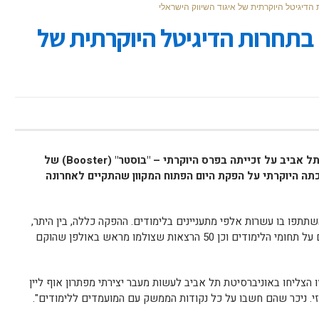
הדיגיטל היוקרתית של איגוד השיווק הישראלי
בתחרות הדיגיטל היוקרתית של
הישג למחלקת השיווק של אוניברסיטת תל אביב על זכייתה בפרס היוקרתי – "בוסטר" (Booster) של
כתה היוקרתי על הפקת היום הפתוח המקוון שהתקיים לאחרונה
משך 3 ימים מלאים והשתתפו בו עשרות אלפי מתעניינים בלימודים. ההפקה כללה, בין היתר,
סרטון היכרות עם הקמפוס, עשרות סרטונים על תחומי הלימודים וכן 50 הרצאות שצולמו מראש באולפן שהוקם
 הצליחו באוניברסיטת תל אביב לעשות מעבר יצירתי מפתרון אוף ליין
יזי. ניכר שהם חשבו על כל נקודות הממשק עם המועמדים ללימודים".