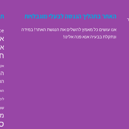
האתר בתהליך הנגשה לבעלי מוגבלויות
תג
ר
אנו עושים כל מאמץ להשלים את הנגשת האתר! במידה
ce
ונתקלת בבעיה אנא פנה אלינו!
או
או
חי
אקד
הא
הא
הור
לימ
שמ
מל
ס