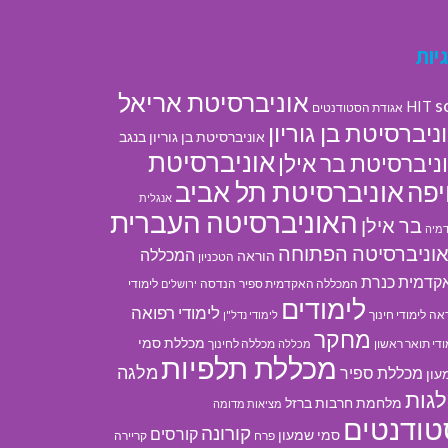
יות
אוניברסיטת אריאל
s
HIT
אגודת הסטודנטים
ניברסיטת בן גוריון
אוניברסיטת בן גוריון בנגב
אוניברסיטת
ניברסיטת בר אילן
אוניברסיטת תל אביב
פה
אנגלית
האוניברסיטה העברית
בר אילן
מיה
וניברסיטה הפתוחה
המכללה
הוראה
הטכניון
קדמית כנרת
המכללה האקדמית ספיר
הנדסה
לימודי
ירושלים
לימודים
לימודי רפואה
אה
לימודי חינוך
לימודי נדל"ן
מחקר
מכללת סמי
ודי תואר ראשון
מכללה לחינוך
מכללה
מכללת תלפיות
מלגה
מכללת ספיר
עון
גות
מלחמת חרבות ברזל
מציאות מדומה
טודנטים
קורונה
קורסים
סמי שמעון
פרח
קריירה