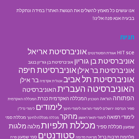
אנו עושים כל מאמץ להשלים את הנגשת האתר! במידה ונתקלת
בבעיה אנא פנה אלינו!
תגיות
אוניברסיטת אריאל
sce
HIT
אגודת הסטודנטים
אוניברסיטת בן גוריון
אוניברסיטת בן גוריון בנגב
אוניברסיטת חיפה
אוניברסיטת בר אילן
אוניברסיטת תל אביב
בר אילן
אנגלית
אקדמיה
האוניברסיטה העברית
האוניברסיטה
הפתוחה
המכללה האקדמית כנרת
הוראה
הטכניון
המכללה האקדמית
לימודים
ספיר
הנדסה
לימודי הוראה
לימודי חינוך
ירושלים
לימודי נדל"ן
מחקר
לימודי רפואה
מכללת סמי
לימודי תואר ראשון
מכללה לחינוך
מכללה
מכללת תלפיות
מלגות
מלגה
מכללת ספיר
שמעון
סטודנטים
מלחמת חרבות ברזל
סמי שמעון
פרח
מציאות מדומה