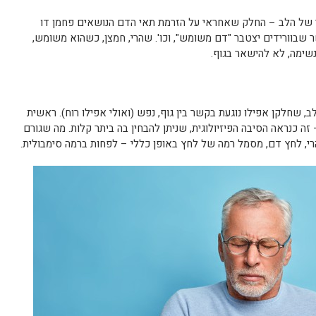
י של הלב – החלק שאחראי על הזרמת תאי הדם הנושאים פחמן דו
 שבוורידים יצטבר "דם משומש", וכו'. שהרי, חמצן, כשהוא משומש,
שימה, לא להישאר בגוף.
שחלקן אפילו נוגעת בקשר בין גוף, נפש (ואולי אפילו רוח). ראשית
ה כנראה הסיבה הפיזיולוגית, שניתן להבחין בה ביתר קלות. מה שגורם
רי, לחץ דם, מסמל רמה של לחץ באופן כללי – לפחות ברמה סימבולית.