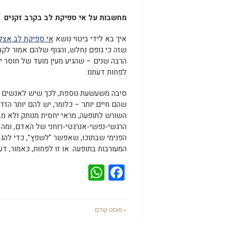
מחשבות על אי ספיקת לב בקרב זקנים
איך בא לידי ביטוי נושא
אי ספיקת לב אצל 
שזה כי גופם נחלש, והגוף שלהם אמור לקר
הרבה שנים – שהגיע מעין מועד של חוסר יכו
לפחות דעתנו.
סיבה משעשעת נוספת, לכך שיש לאנשים מ
שהם חיים יותר – כלומר, יש להם יותר הז
השורש לתופעה, מראי יחסית מנותק ולא מ
הרגשי-נפשי-אנרגטי-רוחני של האדם, ומה ג
הפנימי שבתוכו, שאפשר "לשפץ", כדי להגיע
המעורבות בתופעה. או זו לפחות, כאמור, דעת
WhatsApp
Facebook
« פוסט קודם