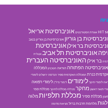
יות
אוניברסיטת אריאל
s
HIT
אגודת הסטודנטים
ניברסיטת בן גוריון
אוניברסיטת בן גוריון בנגב
אוניברסיטת
ניברסיטת בר אילן
אוניברסיטת תל אביב
פה
אנגלית
האוניברסיטה העברית
בר אילן
מיה
וניברסיטה הפתוחה
המכללה
הוראה
הטכניון
קדמית כנרת
המכללה האקדמית ספיר
הנדסה
לימודי
ירושלים
לימודים
לימודי רפואה
אה
לימודי חינוך
לימודי נדל"ן
מחקר
מכללת סמי
ודי תואר ראשון
מכללה לחינוך
מכללה
מכללת תלפיות
מלגה
מכללת ספיר
עון
גות
מלחמת חרבות ברזל
מציאות מדומה