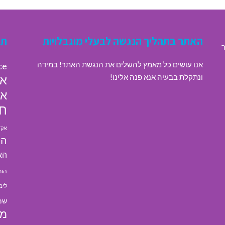
האתר בתהליך הנגשה לבעלי מוגבלויות
תג
ר
אנו עושים כל מאמץ להשלים את הנגשת האתר! במידה
ce
ונתקלת בבעיה אנא פנה אלינו!
או
או
חי
אקד
הא
הא
הור
לימ
שמ
מל