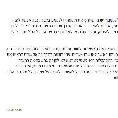
זקנים
? יש מי שייחס את תופעה זו לזקנים בלבד. ובכן, אפשר להניח
וס, ואפשר להניח – שאולי עקב כך שהם החזיקו דברים "בלב", כל כך
לת להחזיק, והלב נשבר, או לא מוכן להחזיק את כל הנ"ל יותר. או זו
בוגרים את האפשרות לחוות אי ספיקת לב מאשר לאנשים צעירים, היא
דמנויות מאשר לאנשים צעירים. שזו דוגמה, לדרך בה אפשרות לראות את
בין. ההסתכלות היא סטטיסטית, שלא לוקחת בחשבון את המערך
רם לו בתוכו, להתחיל לפתח תסמינים – ולתת לו מענה, על ההרכב
 לאיזון וריפוי – מה שיכול להשפיע לטובה על שלל וכלל מערכות הגוף
נו.
פוסט הבא »