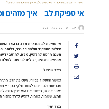
ראשי
»
עצת מומחים
»
אי ספיקת לב – איך מזהים ומה עושים?
אי ספיקת לב – איך מזהים ו
יעל וייס
20 במאי 2021
אי ספיקת לב מתארת מצב בו הצד השמאל
יכולות התפקוד שלהם כבעבר, כלומר, ה
מענה מרפא לחלוטין, אלא, למיטב ידיעת
אמיצים וחכמים, יכולים להיפתח לעולם 
בצד שמאל
כאשר התפקוד בכיווץ, משאבת הלב, מתרח
מהריאות ולהזרימם לשאר חלקי הגוף – מו
יאהב את זה, בייחוד אם הוא צריך/רוצה ל
חמצן, שאמור, כאמור, להגיע כדרך מחזור הד
בצד ימין