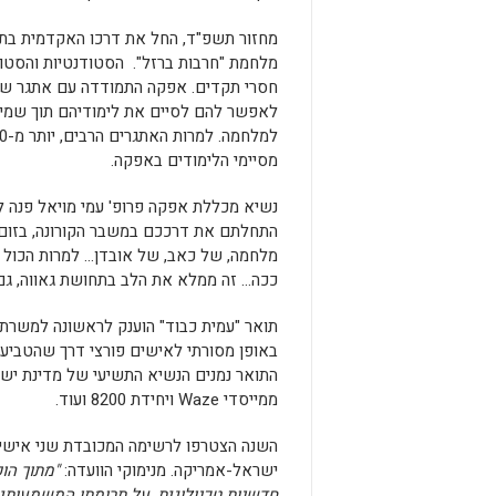
מחזור תשפ"ד, החל את דרכו האקדמית בתקו
מלחמת "חרבות ברזל". הסטודנטיות והסטוד
חסרי תקדים.
לאפשר להם לסיים את לימודיהם תוך שמירה
למלחמה.
מסיימי הלימודים באפקה.
נשיא מכללת אפקה פרופ' עמי מויאל פנה ל
התחלתם את דרככם במשבר הקורונה, בזום, 
מלחמה, של כאב, של אובדן… למרות הכול 
ככה… זה ממלא את הלב בתחושת גאווה, גם
תואר "עמית כבוד" הוענק לראשונה למשרת
באופן מסורתי לאישים פורצי דרך שהטביעו 
התואר נמנים הנשיא התשיעי של מדינת ישראל
ממייסדי Waze ויחידת 8200 ועוד.
השנה הצטרפו לרשימה המכובדת שני אישי
ישראל-אמריקה.
מנימוקי הוועדה:
"מתוך הו
חדשנות טכנולוגית, על תרומתו המשמעותית