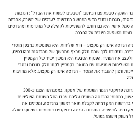
גר הוענקה טבעת עם הכיתוב: "נשבעים לעשות את ההבדל" :
הטבעת
סים, בוגרות ובוגרי מדעי המחשב החדשים לערכים של יושרה, אחריות
תה סמל אישי, היא גם חותם להשתייכות לקהילה של מהנדסות ומהנדסים
עיות והשפעה חיובית על החברה.
 הנדסה אינה רק מקצוע – היא שליחות. היא משמשת כמצפן מוסרי
קריירה, ותזכורת לכך שהם חלק מרצף מתמשך של מהנדסות ומהנדסים,
 ולעצב את העתיד.
הענקת הטבעת היא המשך ישיר של הקמפיין
השליחות שמגיעות עם התואר. בקמפיין לקחו חלק בוגרות ובוגרי
ות ורצון להעביר את המסר – הנדסה אינה רק מקצוע, אלא מחויבות
לה.
בנוסף, בקומה העליונה של ההיכל הוצגה תערוכת פרויקטי הגמר השנתית של אפקה. במסגרתה הוצגו כ-300
אשון, בתחומי ההנדסה השונים עליהם עבדו החל משנתם השלישית
זי בדרישות האקדמיות לקבלת תואר ראשון בהנדסה, ומכינים את
קדמיה לתעשייה. התערוכה הציגה פרויקטים שמומשו בשיתוף פעולה
 השוק ויושמו בפועל.