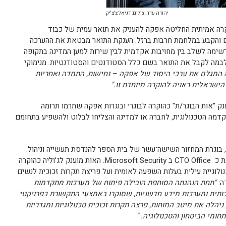
יהודה עדר. צילום: דניאל צ'צ'יק
וקרה אמיתית החליטה אפקה להעניק את תואר עמית של כבוד
 והקבע במלחמת חרבות ברזל.
הענקת התואר מבטאת את ההערכה
רשימה לשלב בין מחויבות אקדמית לבין שירות למען המדינה בתקופה
לבמה לקבל את התואר בשם כלל הסטודנטים והסטודנטיות.
מנימוקי
המגלם את ערכי היסוד של אפקה – נחישות, התמדה ואחריות
ישראלית ראויה להוקרה מיוחדת זו."
נק
"אות הבוגר/ת"
כהוקרה לבוגרי ובוגרות אפקה שתרמו תרומה
מה הטכנולוגית, לחברה או למדינה והצליחו לבלוט ולהשפיע בתחומם
, בוגרת המחזור השישה־עשר של בית הספר להנדסת תעשייה וניהול.
האות מוענק לג'וליה כהוקרה
ולוגיית עילית בעלות השפעה לאומית ועל פריצת תקרות זכוכית לנשים
דה:
"תחת הנהגתה הסוחפת הובילה פיתוח של מערכות מתקדמות
כותית ומערכות מידע חדשניות, שסוקרו באמצעי התקשורת כפרויקטי
ניהלה את מיטב המוחות, פרצה תקרות זכוכית טכנולוגיות ומגדריות
חומי הביטחון והטכנולוגיה. "