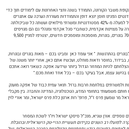
פת משבר הקורונה, התמודד בשנה וחצי האחרונות עם לימודים תוך כדי
נטים הפגינו חוסן יוצא דופן והתמודדות מעוררת הערכה עם אתגרים
אפקה התמודדה עם אתגר של למעלה מ-42% מסטודנטיות ומשרתי מילואים ועשתה כל שביכולתה
 על מצוינות אקדמית, כשחברי סגל אקדמי ומנהלי גם הם מגויסים
למרות האתגרים הרבים, יותר מ-700 בוגרים, בוגרות, מוסמכות ומוסמכים חדשים, יצטרפו למניין 9,500
בוגרים בהתרגשות:
" אני עומד כאן ומביט בכם – מאות בוגרים ובוגרות;
בבידוד, בחוסר ודאות מוחלט, ועכשיו אתם כאן, אחרי יותר משנה של
הצלחתם להיות המחזור הגדול ביותר שידעה אפקה. כשאני רואה אתכם
 בהישג עצמו, אבל בעיקר בכם – בכל אחד ואחת מכם."
ות ולמשרתים במלחמת חרבות ברזל.
תואר עמית כבוד של אפקה מוענק
חותם משמעותי בתחומי המדע, הטכנולוגיה, המדינה והחברה. בין מקבלי
 מר שמעון פרס ז"ל, פרופ' רות ארנון כלת פרס ישראל, ומר אורי לוין
ם נוספים:
אורן שגיא
,
מנכ"ל סיסקו ישראל ויו"ר לשכת המסחר
קרה לפועלו רב השנים בקידום תעשיית ההיי-טק הישראלית ובהובלת
 לצמצום הפערים בידע ומיומנויות טכנולוגיות בחברה הישראלית, ועל