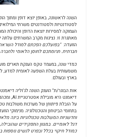
השנה לראשונה, באופן יוצא דופן ומתוך ה
לסטודנטיות ולסטודנטים משרתי המילואים
העמוקה למסירות יוצאת הדופן והיכולת המ
מאתגרת זו. נציגות מקרב המשרתים עלתה 
הוועדה:
"בפועלכם הפכתם למודל השראה 
חברתית. תרומתכם לחוסן הלאומי ולחברה ה
כמדי שנה, במעמד טקס הענקת תארים מוע
משמעותית בעלת השפעה לאומית למדע, לקד
בארץ ובעולם.
אות הבוגר/ת" הוענק השנה לג'וליה דיאמנט
דיאמנט היא מובילת אסטרטגיית AI, ומכהנת כ CTO Office ב Microsoft Security.
על הובלת פיתוחן של מערכות משולבות טכנ
בתחומי הביטחון והטכנולוגיה.
מנימוקי הווע
וחדשניות המשלבות טכנולוגיות בינה מלא
דגל לאומיים. במגוון התפקידים שהובילה, 
כמודל חיקוי בכלל ובפרט לנשים נוספות בת