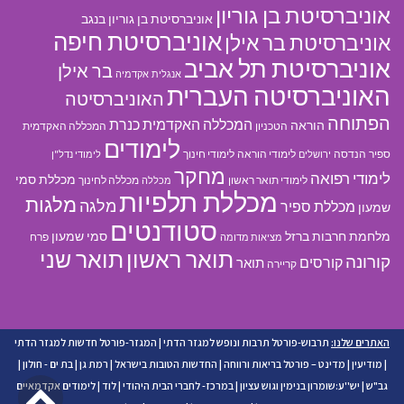
אוניברסיטת בן גוריון
אוניברסיטת בן גוריון בנגב
אוניברסיטת חיפה
אוניברסיטת בר אילן
אוניברסיטת תל אביב
בר אילן
אנגלית
אקדמיה
האוניברסיטה העברית
האוניברסיטה
הפתוחה
המכללה האקדמית כנרת
הוראה
הטכניון
המכללה האקדמית
לימודים
ספיר
הנדסה
לימודי הוראה
לימודי חינוך
ירושלים
לימודי נדל"ן
מחקר
לימודי רפואה
מכללת סמי
לימודי תואר ראשון
מכללה לחינוך
מכללה
מכללת תלפיות
מלגות
מלגה
מכללת ספיר
שמעון
סטודנטים
מלחמת חרבות ברזל
סמי שמעון
פרח
מציאות מדומה
תואר ראשון
תואר שני
קורונה
קורסים
תואר
קריירה
האתרים שלנו:
תרבוש-פורטל תרבות ונופש למגזר הדתי
|
המגזר-פורטל חדשות למגזר הדתי
|
מודיעין
|
מדינט – פורטל בריאות ורווחה
|
החדשות הטובות בישראל
|
רמת גן
|
בת ים - חולון
|
גל
גב"ש
|
יש''ע:שומרון בנימין וגוש עציון
|
במרכז- לחברי הבית היהודי
|
לוד
|
לימודים אקדמאיים