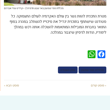
מכללת סמי שמעון באר שבע תדמית 2 —קרדיט עוזי אברהם
מטרת התכנית להוות גשר בין עולם האקדמיה לעולם התעסוקה. כל
סטודנט שישתתף בתוכנית יגדיל את סיכוייו להשתלב במהרה בסוף
התואר בחברות המובילות המותאמות להשכלה אותה רכש במהלך
לימודיו, הודות לניסיון שיצבור במהלכה.
WhatsApp
Facebook
מכללת סמי שמעון
שוק העבודה
« פוסט קודם
פוסט הבא »