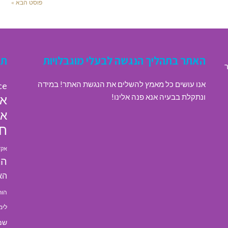
פוסט הבא »
האתר בתהליך הנגשה לבעלי מוגבלויות
תג
ר
אנו עושים כל מאמץ להשלים את הנגשת האתר! במידה
ce
ונתקלת בבעיה אנא פנה אלינו!
או
או
חי
אקד
הא
הא
הור
לימ
שמ