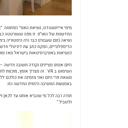
מימי אייזנשטדט, נשיאת האוני' הפתוחה: "
החדשנות של האו"פ. זו מפה ששורטטה כב
הוראה (זום שעבורנו כבר היה היסטוריה בימ
הדיספלנריים, הפקת כתב עת דיגיטלי חדשנ
כנשיאות באוניברסיטאות בישראל מאז ומעו
השימוש ב VR . זה מצריך אומץ, מ
נושאת פרי היום ואני מזמינה את כולכם ללמ
באמצעות החשיבה היזמית החדשה הזו.
תודה רבה לכל מי שהביא אותנו עד לכאן ו
ולהוביל."