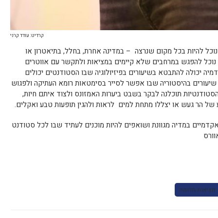
קרדיט: עודד קרני
עות משקפי VR (Virtual Reality) ) נוכל להיות בכל מקום שנרצה – במדינה אחרת, בחלל, בתיאטרון או
ן. נוכל להפגש במרחבים שלא קיימים במציאות ולתקשר עם אווטרים
מיה יכולה להתבטא בשיעורים בפיזיולוגיה שבו הסטודנטים יכולים
 שיעורים בהיסטוריה שבו אפשר לסייר בסימטאות רומא העתיקה ולפגוש
 הסטודנטיות תוכלנה לבקר בשבט ביערות האמזונס ולצוד איתם חיות,
ע של הר געש או יצללו מתחת למים לראות ולהגין תופעות טבע ואקלים.
דמיים במדיה מגוונת ושואפים להיות מוכנים לעתיד שבו לכל סטודנט
מציאות מדומה