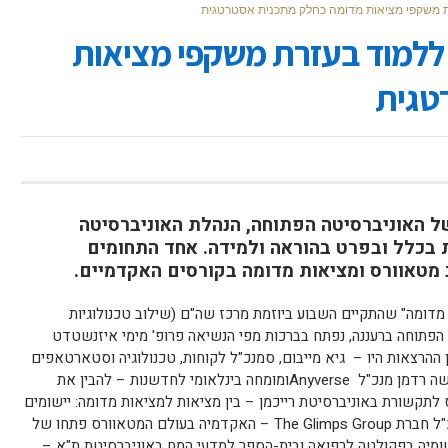
ת משקפי מציאות מדומה כחלק מתכנית אסטרטגית
ללמוד בעזרת משקפי מציאות
טגית
 האוניברסיטה הפתוחה, הנהלת האוניברסיטה
 בכלל ובפרט בהוראה ולמידה. אחד התחומים
 מטאוורס ומציאות מדומה בקורסים האקדמיים.
 מדומה" שהתקיים השבוע ביוזמת מרכז שה"ם (שילוב טכנולוגיות
פתוחה ברעננה, נפתח בברכות מפי הנשיאה פרופ' מימי איזנשטדט
ההרצאות היו – גיא מייבום, סמנכ"ל לקוחות, טכנולוגיה וסטארטאפים
במטא ישראל- על החזון של המטאוורס, משה רדמן מנכ"ל Anyverseומומחה בינלאומי לחדשנות – להבין את
"ס לתקשורת באוניברסיטת רייכמן – בין מציאות למציאות מדומה: יישומים
במחקר ובהוראה, לירון בן טובים, נשיא ומנכ"ל חברת The Glimps Group – האקדמיה בעולם המטאוורס פתחו של
טומיה בפקולטה לרפואה ובית-הספר למדעי המח באוניברסיטת ת"א –