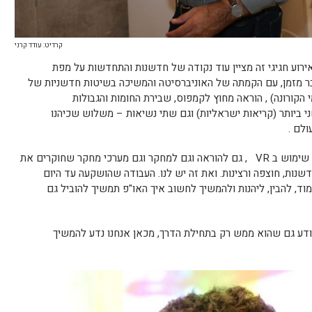
קרדיט: עודד קרני
אירוע חגיגי זה מציין עוד נקודה של חדשנות והתחדשות על מפת
ר מזמן, עם הקמתה של האוניברסיטה והמשיכה בשיטות חדשניות של
י הקורונה) , הוראה מחוץ לקמפוס, שבירת החומות והגבולות
י ביותר (קריאות ישראליות) וגם שתי נשיאות – משלוש שכיהנו
לם .
היום אנחנו מציינים נקודה חשובה חדשה – שימוש ב VR , גם להוראה וגם למחקר וגם מערכי מחקר שחוקרים את
וכנות לחדשנות, חוצפה ורצינות. ואת זה יש לנו. העבודה שהושקעה עד היום
וד, להבין, ליהנות ולהמשיך לחשוב איך האו"פ תמשיך להוביל גם
יודע גם שהוא ממש רק בתחילת הדרך, מכאן אנחנו נדע להמשיך