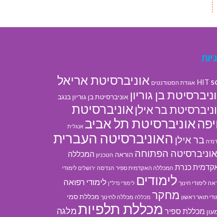
יות
אוניברסיטת אריאל
s
HIT
אגודת הסטודנטים
ניברסיטת בן גוריון
אוניברסיטת בן גוריון בנגב
אוניברסיטת
ניברסיטת בר אילן
אוניברסיטת תל אביב
פה
אנגלית
האוניברסיטה העברית
בר אילן
מיה
וניברסיטה הפתוחה
המכללה
הוראה
הטכניון
קדמית כנרת
המכללה האקדמית ספיר
הנדסה
לימודי
ירושלים
לימודים
לימודי רפואה
אה
לימודי חינוך
לימודי נדל"ן
מחקר
מכללת סמי
ודי תואר ראשון
מכללה לחינוך
מכללה
מכללת תלפיות
מלגה
מכללת ספיר
עון