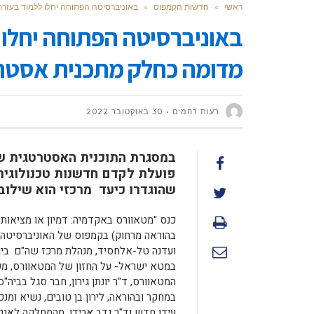
ראשי
»
חדשות הקמפוס
»
באוניברסיטה הפתוחה יחלו ללמוד בעזר
באוניברסיטה הפתוחה יחלו 
מדומה כחלק מתכנית אסטר
רעות רחמים
30 באוקטובר 2022
במסגרת התוכנית האסטרטגית של
פועלת לקדם חדשנות טכנולוגית
שהוגדרו כיעד מרכזי הוא שילוב
כנס "מטאוורס באקדמיה: דמיון או מציאות
בהוראה מרחוק) בקמפוס של האוניברסיטה ה
ועדנה טל-אלחסיד, מנהלת מרכז שה"ם. בין 
המטאוורס, ד"ר יונתן גירון, חבר סגל בביה
עידן חדש וד"ר נדב ארידן, מהמחלקה לאנ