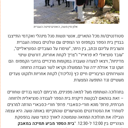
אלון סין משה, האוניברסיטה העברית
סטודנטים/ות מכל התארים, אנשי ונשות סגל מינהלי ואקדמי התייצבו
בבניין בית הספר בקמפוס הר הצופים עם שלטים בשפה העברית
והערבית עליהם נכתב, בין היתר, "שימרו על העובדים הסוציאליים",
"עובד סוציאלי לא פראייר" ו"צריך לקחת אחריות, דורשים שינוי
מדיניות", ויצאו לצעדה שעברה במקומות מרכזיים ברחבי הקמפוס. הם
זעקו נגד אוזלת ידה של הממשלה וקראו לשר העבודה הרווחה
והשירותים הציבוריים חיים כץ (הליכוד) לקחת אחריות ולנקוט צעדים
מעשיים נגד התופעה המצערת.
בתהלוכה השתתפו מעל למאה מפגינים, מרביתם לבשו בגדים שחורים
– זאת בהתאם לבקשת דיקנית בית הספר לעבודה סוציאלית ולרווחה
חברתית, פרופ' מונא חורי-כסאברי. פרופ' חורי-כסבארי הורתה למרצים
לשחרר את הסטודנטים מהשיעורים שהתקיימו באותה שעה. היא עצמה
הובילה את תהלוכת המחאה שנמשכה לאורך כחצי שעה בהפסקת
הצהריים בין 12:00 ל-12:30.
"בית הספר מביע תמיכה במאבק