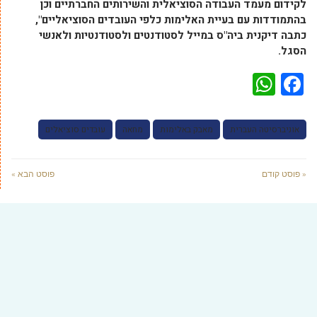
לקידום מעמד העבודה הסוציאלית והשירותים החברתיים וכן
בהתמודדות עם בעיית האלימות כלפי העובדים הסוציאליים",
כתבה דיקנית ביה"ס במייל לסטודנטים ולסטודנטיות ולאנשי
הסגל.
WhatsApp
Facebook
אוניברסיטה העברית
מאבק באלימות
מחאה
עובדים סוציאלים
« פוסט קודם
פוסט הבא »