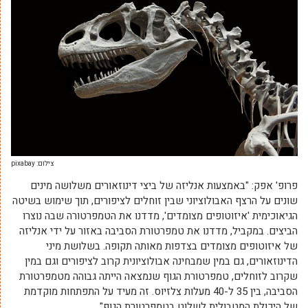
צילום: pixabay
פרופ' אפק: "באמצעות אנליזה של ביצי דינוזאורים משלושה מינים
שונים על הרצף האבולוציוני שבין זוחלים לציפורים, תוך שימוש בשיטה
הגיאוכימית 'איזוטופים מצומדים', מדדנו את הטמפרטורה שבה נוצרו
הביצים. במקביל, מדדנו את טמפרטורת הסביבה באזור על ידי אנליזה
של איזוטופים מצומדים בצדפות מאותה תקופה. בשלושת מיני
הדינוזאורים, גם במין שמבחינה אבולוציונית קרוב לציפורים וגם במין
שקרוב לזוחלים, טמפרטורת הגוף שנמצאה הייתה גבוהה מטמפרטורת
הסביבה, בין 35 ל-40 מעלות צלזיוס. זה מעיד על התפתחות מוקדמת
של היכולת המטבולית לשלוט בטמפרטורת הגוף".