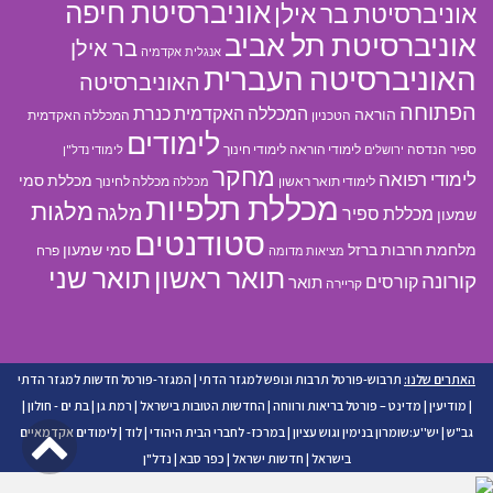
אוניברסיטת חיפה
אוניברסיטת בר אילן
אוניברסיטת תל אביב
בר אילן
אנגלית
אקדמיה
האוניברסיטה העברית
האוניברסיטה
הפתוחה
המכללה האקדמית כנרת
הוראה
הטכניון
המכללה האקדמית
לימודים
ספיר
הנדסה
לימודי הוראה
לימודי חינוך
ירושלים
לימודי נדל"ן
מחקר
לימודי רפואה
מכללת סמי
לימודי תואר ראשון
מכללה לחינוך
מכללה
מכללת תלפיות
מלגות
מלגה
מכללת ספיר
שמעון
סטודנטים
מלחמת חרבות ברזל
סמי שמעון
פרח
מציאות מדומה
תואר ראשון
תואר שני
קורונה
קורסים
תואר
קריירה
האתרים שלנו:
תרבוש-פורטל תרבות ונופש למגזר הדתי
|
המגזר-פורטל חדשות למגזר הדתי
|
מודיעין
|
מדינט – פורטל בריאות ורווחה
|
החדשות הטובות בישראל
|
רמת גן
|
בת ים - חולון
|
גל
גב"ש
|
יש''ע:שומרון בנימין וגוש עציון
|
במרכז- לחברי הבית היהודי
|
לוד
|
לימודים אקדמאיים
בישראל
|
חדשות ישראל
|
כפר סבא
|
נדל"ן
לר