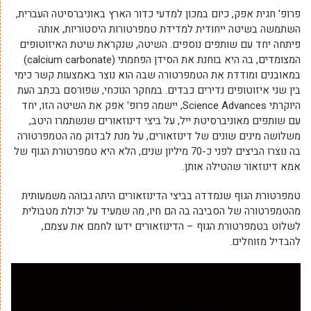
פרופ' חגית אפק, כיום במכון למדעי כדור הארץ באוניברסיטה העברית,
השתמשה בשיטה ייחודית למדידת טמפרטורות היסטוריות, אותה
פיתחה יחד עם שותפים נוספים. השיטה, שנקראת שיטת האיזוטופים
המצומדים, בה היא בוחנת את הסידן הפחמתי (calcium carbonate)
במאובנים ומודדת את הטמפרטורה שבה הוא נוצר באמצעות קשר כימי
בין שני איזוטופים נדירים כבדים. במחקר הנוכחי, שפורסם בכתב העת
היוקרתי Science Advances, יישמה פרופ' אפק את השיטה הזו, יחד
עם שותפים מאוניברסיטת ייל, על ביצי דינוזאורים שנשתמרו היטב,
משלושה מינים שונים של דינוזאורים, על מנת לבדוק מה הטמפרטורה
בה נוצרו הביצים לפני כ-70 מיליון שנים, הלא היא טמפרטורת הגוף של
אמא דינוזאור שהטילה אותן.
טמפרטורת הגוף שנמדדה בביצי הדינוזאורים היתה גבוהה משמעותית
מהטמפרטורה של הסביבה בה הם חיו, מה שמעיד על יכולת מטבולית
לשלוט בטמפרטורת הגוף – הדינוזאורים ידעו לחמם את עצמם,
להבדיל מזוחלים.