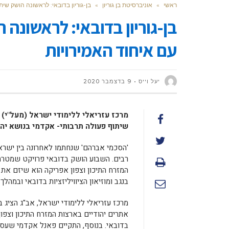
ראשי
»
אוניברסיטת בן גוריון
»
בן-גוריון בדובאי: לראשונה הושק שי
בן-גוריון בדובאי: לראשונה
עם איחוד האמירויות
יעל וייס
9 בדצמבר 2020
מרכז עזריאלי ללימודי ישראל (מעל"י) 
שיתוף פעולה תרבותי- אקדמי בנושא יה
'הסכמי אברהם' שנחתמו לאחרונה בין ישראל
רבים. השבוע הושק בדובאי פרויקט שמטרת
המזרח התיכון וצפון אפריקה הוא שיזם את 
בנגב ומוזיאון הציוויליזציות בדובאי ובמהל
מרכז עזריאלי ללימודי ישראל, אב"ג הציג ב
אתרים יהודיים בארצות המזרח התיכון וצפון
בדובאי. בנוסף, התקיים פאנל אקדמי שעסק