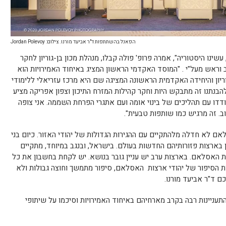
הפאנל בהשתתפות ד"ר אביעד מורנו. צילום: Jordan Polevoy
שינו היסטוריה", אמרה פרופ' פולה קבלו, מנהלת מכון בן-גוריון לחקר
גב וראש מעל"י . "המוסד האקדמי הראשון המציג באיחוד האמירויות הוא
ריון והיחידה האקדמית הראשונה המציגה שם היא מרכז עזריאלי ללימודי
הבנתנו זה מתבקש היות וחקר קהילות המזרח התיכון וצפון אפריקה מציע
ודדו עם תהליכים של בינוי אומה ועם אתגרי הפרחת השממה. אני צופה
ב. זה מרגיש כמו שותפות טבעית".
 לא חדלה מלהתקיים עם ההגירות הגדולות של יהודי האזור. כיום בני
 בארצות פזורותיהם החדשות בעולם. בישראל, ובנגב במיוחד, מתקיים
ות האסלאם. בארצות ערב יש עניין גובר בנושא. יש לקחת בחשבון את כל
ות הסיפור של יהודי ארצות האסלאם, סיפור מתמשך וחוצה גבולות ולא
כם ד"ר אביעד מורנו.
 להתעניינות רבה בקרב מארחיהם באיחוד האמירויות וסיכמו על שיתופי