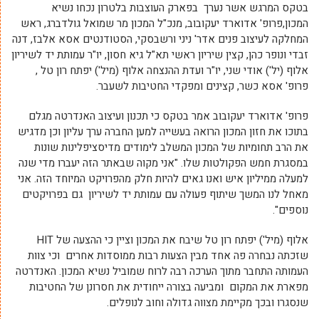
בטקס המרגש אשר נערך בפארק העוצבות בלטרון נכחו נשיא
המכון,פרופ' אדוארד יעקובוב, מנכ"ל המכון מר שמואל גולדברג, ראש
המחלקה לעיצוב פנים אדר' ניני ורשבסקי, הסטודנטים אסא אלבז, דנה
זבדי ונופר כהן, קצין שיריון ראשי תא"ל גיא חסון, יו"ר עמותת יד לשיריון
אלוף (יל') אודי שני, יו"ר ועדת ההנצחה אלוף (מיל') יפתח רון טל ,
פרופ' אסא כשר, קצינים ומפקדי החטיבות לשעבר.
פרופ' אדוארד יעקובוב אמר בטקס כי תכנון ועיצוב האנדרטה מגלם
בתוכו את חזון המכון הרואה בעשייה למען החברה ערך עליון וכן מדגיש
את הרב תחומיות של המכון המשלב לימודים מדיסציפלינות שונות
במסגרת חמש הפקולטות שלו. "אני מקוה שבאתר הזה יעברו מדי שנה
למעלה ממיליון איש ואנו גאים להיות חלק מהפרויקט המיוחד הזה. אני
מאחל לנו המשך שיתוף פעולה עם עמותת יד לשיריון גם בפרויקטים
נוספים".
אלוף (מיל') יפתח רון טל שיבח את המכון וציין כי ההצעה של HIT
שזכתה נבחרה פה אחד מבין הצעות רבות ממוסדות אחרים וכי צוות
העמותה התחבר מתוך הערכה רבה לרוח שמוביל נשיא המכון. האנדרטה
מפארת את המקום ומביעה בצורה ייחודית את חסרונן של החטיבות
שנסגרו ובכך מקיימת מצווה גדולה וחוב לנופלים.