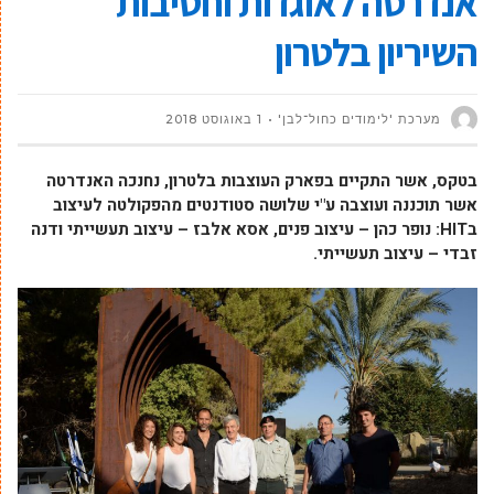
אנדרטה לאוגדות וחטיבות
השיריון בלטרון
מערכת 'לימודים כחול־לבן'
1 באוגוסט 2018
בטקס, אשר התקיים בפארק העוצבות בלטרון, נחנכה האנדרטה
אשר תוכננה ועוצבה ע"י שלושה סטודנטים מהפקולטה לעיצוב
בHIT: נופר כהן – עיצוב פנים, אסא אלבז – עיצוב תעשייתי ודנה
זבדי – עיצוב תעשייתי.