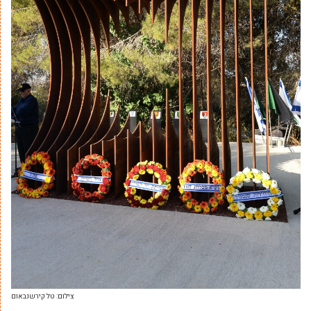
צילום: טל קירשנבאום