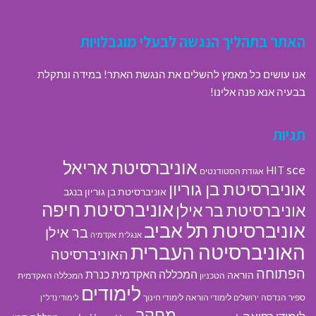
האתר בתהליך הנגשה לבעלי מוגבלויות
אנו עושים כל מאמץ להשלים את הנגשת האתר! במידה ונתקלת
בבעיה אנא פנה אלינו!
תגיות
אוניברסיטת אריאל
sce
HIT
אגודת הסטודנטים
אוניברסיטת בן גוריון
אוניברסיטת בן גוריון בנגב
אוניברסיטת חיפה
אוניברסיטת בר אילן
אוניברסיטת תל אביב
בר אילן
אנגלית
אקדמיה
האוניברסיטה העברית
האוניברסיטה
הפתוחה
המכללה האקדמית כנרת
הוראה
הטכניון
המכללה האקדמית
לימודים
ספיר
הנדסה
לימודי הוראה
לימודי חינוך
ירושלים
לימודי נדל"ן
מחקר