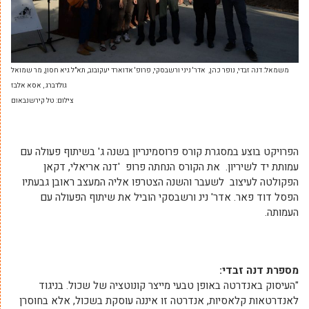
משמאל: דנה זבדי, נופר כהן, אדר' ניני ורשבסקי, פרופ' אדוארד יעקובוב, תא"ל גיא חסון, מר שמואל
גולדברג , אסא אלבז
צילום: טל קירשנבאום
הפרויקט בוצע במסגרת קורס פרוסמינריון בשנה ג' בשיתוף פעולה עם
עמותת יד לשיריון. את הקורס הנחתה פרופ 'דנה אריאלי, דקאן
הפקולטה לעיצוב לשעבר והשנה הצטרפו אליה המעצב ראובן גבעתיו
הפסל דוד פאר. אדר' נינ ורשבסקי הוביל את שיתוף הפעולה עם
העמותה.
מספרת דנה זבדי
:
"העיסוק באנדרטה באופן טבעי מייצר קונוטציה של שכול. בניגוד
לאנדרטאות קלאסיות, אנדרטה זו איננה עוסקת בשכול, אלא בחוסרן