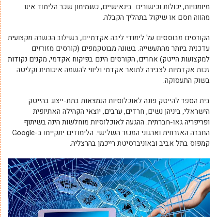
מיומנויות, יכולות וכישורים בינאישיים, כשמימון שכר הלימוד אינו
מהווה חסם או שיקול בתהליך הקבלה.
הקורסים מבוססים על לימודי ליבה אקדמיים, בשילוב הכשרה מקצועית
עדכנית ביותר מהתעשייה. בשונה מבוטקמפים (קורסים מזורזים
למקצועות הייטק) אחרים, הקורסים הינם בפיקוח אקדמי, מקנים נקודות
זכות אקדמיות לצבירה לתואר אקדמי וליווי להשמה איכותית וקליטה
בשוק התעסוקה.
בית הספר להייטק פונה לאוכלוסיות הנמצאות בתת-ייצוג בהייטק
הישראלי, ביניהן נשים, חרדים, ערבים, יוצאי הקהילה האתיופית
ופריפריה גאו-חברתית. ההגעה לאוכלוסיות מוחלשות הינה בשיתוף
החברה האזרחית וארגוני המגזר השלישי. הלימודים יתקיימו ב-Google
קמפוס בתל אביב ובאוניברסיטת רייכמן בהרצליה.