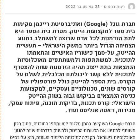
רעות רחמים
25 באוקטובר 2022
חברת גוגל (Google) ואוניברסיטת רייכמן מקימות
בית ספר למקצועות הייטק. מטרת בית הספר היא
לתת הזדמנות לכל אדם שרוצה להשתלב במנוע
הצמיחה הגדול ביותר במשק הישראלי – תעשיית
ההייטק, על-סמך כישוריו האישיים והתאמתו
לתוכנית. למשתתפות ולמשתתפים מאוכלוסיות
הנמצאות בתת ייצוג תהיה הזדמנות שווה להצטרף
לתוכנית ללא קשר ליכולתם הכלכלית לשלם על
הקורס. בית הספר להייטק כולל פורטפוליו של
קורסים שונים, טכנולוגיים ועסקיים, למקצועות
כניסה הנמצאים בביקוש גבוה בשוק ההייטק
הישראלי: קורס תכנות, בדיקות תוכנה, פיתוח עסקי,
מכירות, דאטה אנליסט ועוד.
חברת Google השקיעה במתן מלגות למשתתפי התוכנית, מתוך חזון
משותף להנגיש את הכשרות ההייטק ולהעניק הזדמנות שווה למגוון
האוכלוסיות בישראל. הקבלה לתוכניות הלימוד השונות, היא על בסיס