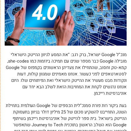
מנכ"ל Google ישראל, ברק רגב
:
"את המסע לגיוון ההייטק הישראלי
מובילה Google כבר מספר שנים עם תמיכה ביוזמות כמו she-codes,
קמא-טק וחסוב, שהתחילו את צעדיהן הראשונים בקמפוס של Google
לסטארטאפים לפני כעשור. אנחנו מאמינים שמגוון קולות, דעות
ונקודות מבט מעשיר את ההייטק הישראלי ואת הפיתוחים שלו. היום
אנחנו נרגשים לקחת את המחויבות הזאת לשלב הבא יחד עם
אוניברסיטת רייכמן.
בעת ביקור רות פורת סמנכ"לית הכספים של Google העולמית בתחילת
השנה, התחייבנו להשקיע סכום של 25 מיליון דולר בגיוון בתעסוקת
ההייטק בישראל. בית ספר להייטק של אוניברסיטת רייכמן בשיתוף
Google הוא השלב הראשון בתוכנית Journey to Tech שתאפשר