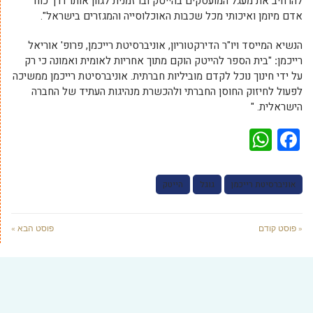
להרחיב את מעגל המועסקים בהייטק ובו זמנית לגוון אותו דרך כוח
אדם מיומן ואיכותי מכל שכבות האוכלוסייה והמגזרים בישראל".
הנשיא המייסד ויו"ר הדירקטוריון, אוניברסיטת רייכמן, פרופ' אוריאל
רייכמן
:
"בית הספר להייטק הוקם מתוך אחריות לאומית ואמונה כי רק
על ידי חינוך נוכל לקדם מוביליות חברתית. אוניברסיטת רייכמן ממשיכה
לפעול לחיזוק החוסן החברתי ולהכשרת מנהיגות העתיד של החברה
הישראלית. "
WhatsApp
Facebook
אוניברסיטת רייכמן
גוגל
הייטק
« פוסט קודם
פוסט הבא »