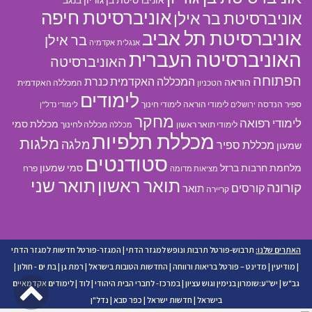
אוניברסיטת בן גוריון בנגב
אוניברסיטת חיפה
אוניברסיטת בר אילן
אוניברסיטת תל אביב
בר אילן
אנגלית
אקדמיה
האוניברסיטה העברית
האוניברסיטה
הפתוחה
המכללה האקדמית כנרת
הוראה
הטכניון
המכללה האקדמית
לימודים
ספיר
הנדסה
לימודי הוראה
לימודי חינוך
ירושלים
לימודי נדל"ן
מחקר
לימודי רפואה
מכללת סמי
לימודי תואר ראשון
מכללה לחינוך
מכללה
מכללת תלפיות
מלגות
מלגה
מכללת ספיר
שמעון
סטודנטים
מלחמת חרבות ברזל
סמי שמעון
פרח
מציאות מדומה
תואר ראשון
תואר שני
קורונה
קורסים
תואר
קריירה
האתרים שלנו:
תרבוש-פורטל תרבות ונופש למגזר הדתי
|
המגזר-פורטל חדשות למגזר הדתי
|
מודיעין
|
מדינט – פורטל בריאות ורווחה
|
החדשות הטובות בישראל
|
רמת גן
|
בת ים - חולון
|
גל
גב"ש
|
יש''ע:שומרון בנימין וגוש עציון
|
במרכז- לחברי הבית היהודי
|
לוד
|
לימודים אקדמאיים
בישראל
|
חדשות ישראל
|
כפר סבא
|
נדל"ן