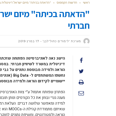
ראשי
»
חדשות הקמפוס
»
"הדאתה בכיתה" מיזם ישראל דיגיטלית במ
"הדאתה בכיתה" מיזם ישראל
חברתי
מערכת 'לימודים כחול־לבן'
17 במרץ 2019
הישג נאה לאוניברסיטה הפתוחה שזכתה
דיגיטלית במשרד לשיוויון חברתי.
במסגר
הוראה ולמידה מבוססת נתונים על גבי 
נחשפו המשתת
יישומיים לקידום הוראה ולמידה מבוססת
הפתרון שפותח אתמול ע"י צוות האוניברסי
מענה גנרי ובוחן את כל הקורסים ונותן תוב
למידה ומאפשר שלושה דברים: העלאת רמת 
שאיתם מ
הוראה ולסטודנטים, וחשיפת נתונים לחוקרי