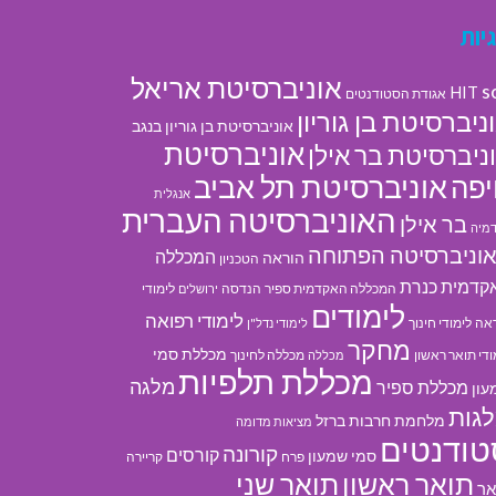
יות
אוניברסיטת אריאל
s
HIT
אגודת הסטודנטים
ניברסיטת בן גוריון
אוניברסיטת בן גוריון בנגב
אוניברסיטת
ניברסיטת בר אילן
אוניברסיטת תל אביב
פה
אנגלית
האוניברסיטה העברית
בר אילן
מיה
וניברסיטה הפתוחה
המכללה
הוראה
הטכניון
קדמית כנרת
המכללה האקדמית ספיר
הנדסה
לימודי
ירושלים
לימודים
לימודי רפואה
אה
לימודי חינוך
לימודי נדל"ן
מחקר
מכללת סמי
ודי תואר ראשון
מכללה לחינוך
מכללה
מכללת תלפיות
מלגה
מכללת ספיר
עון
גות
מלחמת חרבות ברזל
מציאות מדומה
טודנטים
קורונה
קורסים
סמי שמעון
פרח
קריירה
תואר ראשון
תואר שני
אר