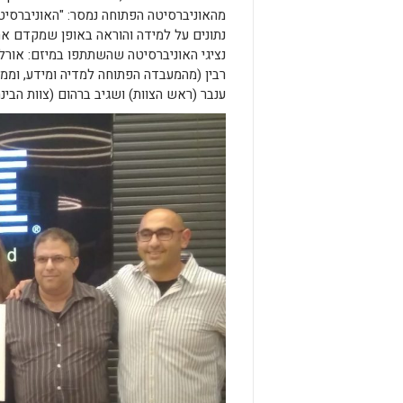
מהאוניברסיטה הפתוחה נמסר: "האוניברסיט
נתונים על למידה והוראה באופן שמקדם א
נציגי האוניברסיטה שהשתתפו במיזם: אורל
רבין (מהמעבדה הפתוחה למדיה ומידע, וממחל
ענבר (ראש הצוות) ושגיב ברהום (צוות הבינה העסקי BI במינ