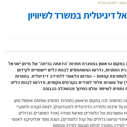
שרד לשיוויון חברתי
 דיגיטלית במשרד לשיוויון
 במקום הראשון במסגרת תחרות "הדאתה בכיתה" של מיזם ישראל
ת התחרות, נדרשו המשתתפים לבנות כלים יישומיים לקידום
פלטפורמת קמפוס – המיזם הלאומי ללמידה דיגיטלית.
בתחרות
פים ל- Big Data (אנונימי) של עשרות אלפי לומדים בקורסים מקוונים, ונדרשו לבנות כלים
 נתונים לשיפור עולם החינוך וההשכלה הגבוהה.
טה הפתוחה זכה במקום הראשון בתחרות. הפתרון שפותח אתמול נותן
נות על איכות הלמידה הדיגיטלית לסטודנטים, לצוות הקורס ולחוקרי
המעורבות של הלומדים ומניעת נשירה (אחד האתגרים הגדולים
תמודדת קהילת ה-MOOCs הוא אחוזי נטישה גדולים של קהל הלומדים), הצגת נתוני אנליטיקס לאנשי
 למידה במטרה לגלות תובנות למידה נוספות.