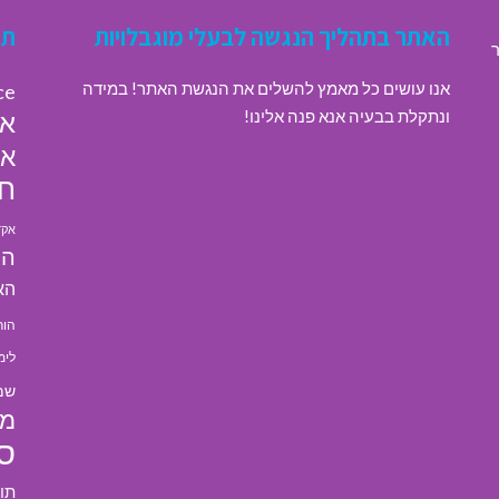
האתר בתהליך הנגשה לבעלי מוגבלויות
תג
ר
אנו עושים כל מאמץ להשלים את הנגשת האתר! במידה
ce
ונתקלת בבעיה אנא פנה אלינו!
או
או
חי
אקד
הא
הא
הור
לימ
שמ
מל
ס
תו