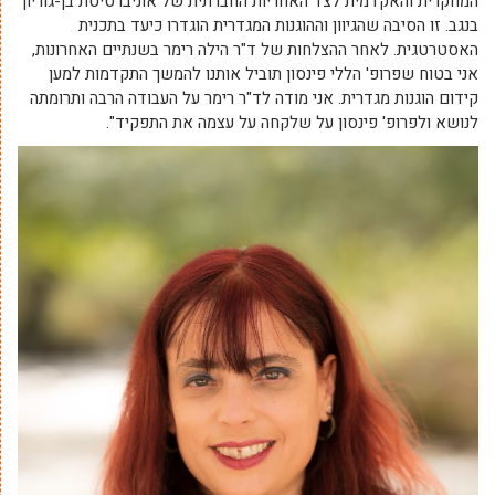
המחקרית והאקדמית לצד האחריות החברתית של אוניברסיטת בן-גוריון
בנגב. זו הסיבה שהגיוון וההוגנות המגדרית הוגדרו כיעד בתכנית
האסטרטגית. לאחר ההצלחות של ד"ר הילה רימר בשנתיים האחרונות,
אני בטוח שפרופ' הללי פינסון תוביל אותנו להמשך התקדמות למען
קידום הוגנות מגדרית. אני מודה לד"ר רימר על העבודה הרבה ותרומתה
לנושא ולפרופ' פינסון על שלקחה על עצמה את התפקיד".