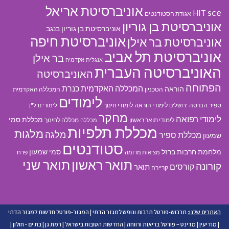
אוניברסיטת אריאל
sce
HIT
אגודת הסטודנטים
אוניברסיטת בן גוריון
אוניברסיטת בן גוריון בנגב
אוניברסיטת חיפה
אוניברסיטת בר אילן
אוניברסיטת תל אביב
בר אילן
אנגלית
אקדמיה
האוניברסיטה העברית
האוניברסיטה
הפתוחה
המכללה האקדמית כנרת
הוראה
הטכניון
המכללה האקדמית
לימודים
ספיר
הנדסה
לימודי הוראה
לימודי חינוך
ירושלים
לימודי נדל"ן
מחקר
לימודי רפואה
מכללת סמי
לימודי תואר ראשון
מכללה לחינוך
מכללה
מכללת תלפיות
מלגות
מלגה
מכללת ספיר
שמעון
סטודנטים
מלחמת חרבות ברזל
סמי שמעון
פרח
מציאות מדומה
תואר ראשון
תואר שני
קורונה
קורסים
תואר
קריירה
האתרים שלנו:
תרבוש-פורטל תרבות ונופש למגזר הדתי
|
המגזר-פורטל חדשות למגזר הדתי
|
מודיעין
|
מדינט – פורטל בריאות ורווחה
|
החדשות הטובות בישראל
|
רמת גן
|
בת ים - חולון
|