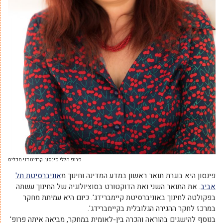
פרופ הללי פינסון. קרדיט דני מכליס
פינסון היא בוגרת תואר ראשון במדע המדינה וחינוך מ
אוניברסיטת תל
אביב
. את התואר השני ואת הדוקטורט בסוציולוגיה של החינוך עשתה
בפקולטה לחינוך באוניברסיטת קיימברידג'. כיום היא עמיתת מחקר
במרכז לחקר ההגירה הגלובלית בקיימברידג'.
בנוסף להישגים בהוראה והכרה בין-לאומית במחקר, מביאה איתה פרופ'