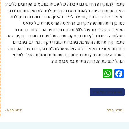
פינסון לתפקידה החדש גם קבלות של עשיה בנושאים הקרובים לליבה:
היא ממקימות הפורום להוגנות מגדרית בפקולטה למדעי הרוח והחברה
באוניברסיטת בן-גוריון, ופעלה ליצירת איזון מגדרי בוועדות הפקולטה.
כמו כן הייתה שותפה לקידום ההחלטה ההיסטורית של סנאט
האוניברסיטה לייצוג של 50% נשים בוועדותיה המרכזיות. במסגרת
פעולותיה בפורום לקידום העסקה ישירה של עובדות ועובדי ניקיון יזמה
פינסון קרן תרומות התומכת בעובדות ועובדי ניקיון, כמו גם בעובדים
ועובדות אחרים באוניברסיטה שהוצאו לחל"ת בעקבות משבר הקורונה.
בשנים האחרונות מקדמת פינסון, עם שותפות נוספות, מהלך לשינוי
הנוהל למניעת הטרדות מיניות באוניברסיטה. ​
WhatsApp
Facebook
אוניברסיטת תל אביב
« פוסט קודם
פוסט הבא »