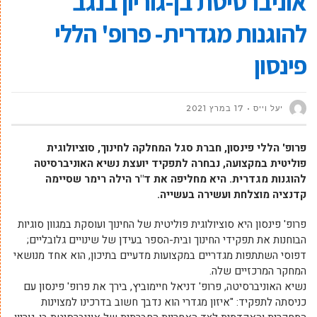
אוניברסיטת בן-גוריון בנגב
להוגנות מגדרית- פרופ' הללי
פינסון
יעל וייס
17 במרץ 2021
פרופ' הללי פינסון, חברת סגל המחלקה לחינוך, סוציולוגית
פוליטית במקצועה, נבחרה לתפקיד יועצת נשיא האוניברסיטה
להוגנות מגדרית. היא מחליפה את ד"ר הילה רימר שסיימה
קדנציה מוצלחת ועשירה בעשייה.
פרופ' פינסון היא סוציולוגית פוליטית של החינוך ועוסקת במגוון סוגיות
הבוחנות את תפקידי החינוך ובית-הספר בעידן של שינויים גלובליים;
דפוסי השתתפות מגדריים במקצועות מדעיים בתיכון, הוא אחד מנושאי
המחקר המרכזיים שלה.
נשיא האוניברסיטה, פרופ' דניאל חיימוביץ, בירך את פרופ' פינסון עם
כניסתה לתפקיד: "איזון מגדרי הוא נדבך חשוב בדרכינו למצוינות