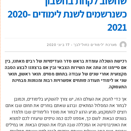
שחשוב לקחת בחשבון
כשנרשמים לשנת לימודים 2020-
2021
מערכת 'לימודים כחול־לבן'
17 ביוני 2020
רכישת השכלה עומדת בראש סדר העדיפויות של רבים מאתנו, בין
אם סיימנו זה עתה את השירות הצבאי ובין אם ברצוננו לבצע הסבה
מקצועית אחרי שנים של עבודה בתחום מסוים. תואר ראשון, תואר
שני או לימודי תעודה פותחים אפשרויות רבות ומגוונות מבחינת
התעסוקה.
אך כדי לחבוק את העולם הזה, יש צורך להשקיע בלימודים, וכמובן
לבחור את המסלול המתאים. וברגע שאתם בוחרים את תחום שבו אתם
רוצים להתמקצע, מגיע הרגע לבחור את מוסד הלימודים שבו תלמדו
בשנים הבאות. לשם כך, אספנו לכם כמה טיפים שיעזרו לכם למצוא
את האוניברסיטה או המכללה שבה תבלו את השנים הבאות. או במילים