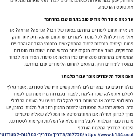
אחרות, ישנן כמה שאלות שאתם צריכים לברר לפני שאתם ממלאים
את טופס ההרשמה.
עד כמה מוסד הלימודים טוב בתחום שבו בחרתם?
אז איזה תחום לימודים בחרתם בסופו של דבר? הנדסה? הוראה? או
אולי אדריכלות? לכל מוסד לימודים יש תחום שהוא חזק יותר וחזק
פחות. קיימים מוסדות לימוד המתמקצעים בתחומי ההנדסה והמדעים
המדויקים, בעוד אחרים חזקים יותר במדעי הרוח. ישנם גם מוסדות
המתמחים בתחומים ספציפיים כמו הוראה או סיעוד. הסוד הוא לבחור
במוסד לימודים חזק, בהתאם לתחום הלימודים שבו בחרתם.
האם מוסד הלימודים מוכר עבור מלגות?
כולנו יודעים עד כמה יכולים להיות קשים חייו של סטודנט, אשר נאלץ
לשלם את מלוא שכר הלימוד, לעבוד בעבודות מזדמנות וגם לעמוד
בתשלומי הדירה או המעונות. כדי להקל ולו במעט על העומס הכלכלי
הזה, באפשרותו של הסטודנט ליהנות ממגוון רחב של מלגות. כמובן, יש
צורך לבדוק תחילה אם האוניברסיטה או המכללה שאליה נרשמים
מוכרת עבור המלגות. לקבל מידע מלא על המלגות הקיימות לסטודנט,
היכנסו למדריך המלגות העדכני:
https://www.b144.co.il/מכללות/מדריך/מדריך-המלגות-לסטודנטים/