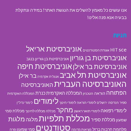
אנו עושים כל מאמץ להשלים את הנגשת האתר! במידה ונתקלת
בבעיה אנא פנה אלינו!
תגיות
אוניברסיטת אריאל
sce
HIT
אגודת הסטודנטים
אוניברסיטת בן גוריון
אוניברסיטת בן גוריון בנגב
אוניברסיטת חיפה
אוניברסיטת בר אילן
אוניברסיטת תל אביב
בר אילן
אנגלית
אקדמיה
האוניברסיטה העברית
האוניברסיטה
הפתוחה
המכללה האקדמית כנרת
הוראה
הטכניון
המכללה האקדמית
לימודים
ספיר
הנדסה
לימודי הוראה
לימודי חינוך
ירושלים
לימודי נדל"ן
מחקר
לימודי רפואה
מכללת סמי
לימודי תואר ראשון
מכללה לחינוך
מכללה
מכללת תלפיות
מלגות
מלגה
מכללת ספיר
שמעון
סטודנטים
מלחמת חרבות ברזל
סמי שמעון
פרח
מציאות מדומה