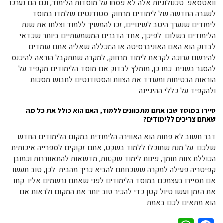
וואטסאפ. טכנולוגיות אלה לא פסחו על מוסדות הלימוד, וגם הם נערכו
לשגרה החדשה של לימודים מרחוק. סטודנטים שלמדו במוסד
לימודים שנערך היטב לשינויים, זכו להמשיך ללמוד וצלחו את שנת
הלימודים בשלום. לפיכך, אחד הדברים המשמעותיים ביותר שכדאי
לבדוק הוא האם האוניברסיטה או המכללה שאליה אתם עומדים
להירשם ערוכה לקראת לימוד מרחוק, למקרה שתתקבל הוראה להיכנס
להסגר בשנית. כמו כן, מומלץ לבדוק אם מוסד הלימודים מקפיד על
הוראות הבטיחות ומעודד את הצוות והסטודנטים לחבוש מסכות
ולהקפיד על כללי ההיגיינה.
סיירו במוסד שבו אתם מתכוונים ללמוד, האם הוא כולל את כל מה
שאתם צריכים ללימודים?
דבר חשוב לא פחות הוא האווירה הלימודית במקום הלימודים החדש
שלכם. על מנת שתוכלו ללמוד בשקט, אתם זקוקים לספרייה איכותית
הכוללת צוות תומך, פינות לימוד שקטות, מדשאות להתאווררות וכמובן
קפיטריה פעילה למקרה ששכחתם להביא כריך מהבית. לכן, טוב תעשו
אם תסיירו בעצמכם במוסד הלימודים לפני שאתם נרשמים אליו. קחו
את הזמן ועשו טיול קטן כדי להכיר טוב יותר את המקום ולראות אם
הוא מתאים לכם באמת.