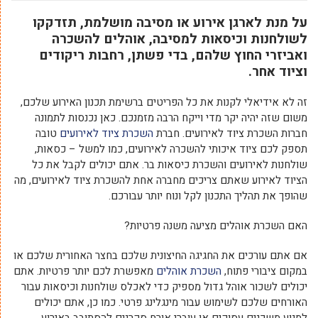
על מנת לארגן אירוע או מסיבה מושלמת, תזדקקו
לשולחנות וכיסאות למסיבה, אוהלים להשכרה
ואביזרי החוץ שלהם, בדי פשתן, רחבות ריקודים
וציוד אחר.
זה לא אידיאלי לקנות את כל הפריטים ברשימת תכנון האירוע שלכם,
משום שזה יהיה יקר מדי וייקח הרבה מזמנכם. כאן נכנסות לתמונה
חברות השכרת ציוד לאירועים. חברת
השכרת ציוד לאירועים
טובה
תספק לכם ציוד איכותי להשכרה לאירועים, כמו למשל – כסאות,
שולחנות לאירועים והשכרת כיסאות בר. אתם יכולים לקבל את כל
הציוד לאירוע שאתם צריכים מחברה אחת להשכרת ציוד לאירועים, מה
שהופך את תהליך התכנון לקל ונוח יותר עבורכם.
האם השכרת אוהלים מציעה משנה פרטיות?
אם אתם עורכים את החגיגה החיצונית שלכם בחצר האחורית שלכם או
במקום ציבורי פתוח,
השכרת אוהלים
מאפשרת לכם יותר פרטיות. אתם
יכולים לשכור אוהל גדול מספיק כדי לאכלס שולחנות וכיסאות עבור
האורחים שלכם לשימוש עבור מינגלינג פרטי. כמו כן, אתם יכולים
למנוע משכנים עסוקים או עוברי אורח סקרנים להסתובב באירוע