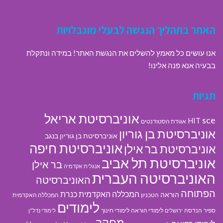
האתר בתהליך הנגשה לבעלי מוגבלויות
אנו עושים כל מאמץ להשלים את הנגשת האתר! במידה ונתקלת
בבעיה אנא פנה אלינו!
תגיות
אוניברסיטת אריאל
sce
HIT
אגודת הסטודנטים
אוניברסיטת בן גוריון
אוניברסיטת בן גוריון בנגב
אוניברסיטת חיפה
אוניברסיטת בר אילן
אוניברסיטת תל אביב
בר אילן
אנגלית
אקדמיה
האוניברסיטה העברית
האוניברסיטה
הפתוחה
המכללה האקדמית כנרת
הוראה
הטכניון
המכללה האקדמית
לימודים
ספיר
הנדסה
לימודי הוראה
לימודי חינוך
ירושלים
לימודי נדל"ן
מחקר