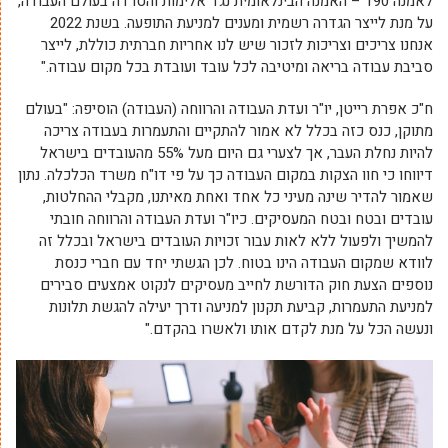
לאמנה 190 – האמנה הבינלאומית נגד אלימות והטרדה בעולם העבודה,
על מנת לייצר הגדרה רשמית ומענים למניעת התופעה. בשנת 2022
אנחנו צריכים וצריכות לזכור שיש לנו אחריות חברתית כוללת, לייצר
סביבת עבודה בריאה ומיטיבה לכל עובד ועובדת בכל מקום עבודה."
ח"כ אפרת רייטן, יו"ר ועדת העבודה והרווחה (העבודה) הוסיפה: "בעולם
מתוקן, כנס כזה בכלל לא אמור להתקיים והתעמרות בעבודה צריכה
להיות נחלת העבר, אך לצערי גם היום מעל 55% מהעובדים בישראל
דיווחו כי חוו הצקות במקום העבודה כך על פי דו"ח משרד הכלכלה. נתון
שאמור להדיר שינה מעיני כל אחד ואחת מאיתנו, מקבלי ההחלטות,
עובדים ובטח ובטח המעסיקים. כיו"ר ועדת העבודה והרווחה חובתי
להמשיך ולפעול ללא לאות עבור זכויות העובדים בישראל ובכלל זה
לוודא שמקום העבודה הינו בטוח. לכן הגשתי יחד עם חברי כנסת
נוספים הצעת חוק הדורשת לחייב מעסיקים לנקוט אמצעים סבירים
למניעת התעמרות, קביעת תקנון למניעה ודרך יעילה להגשת תלונות
ונעשה הכל על מנת לקדם אותו ולאשרו בהקדם."