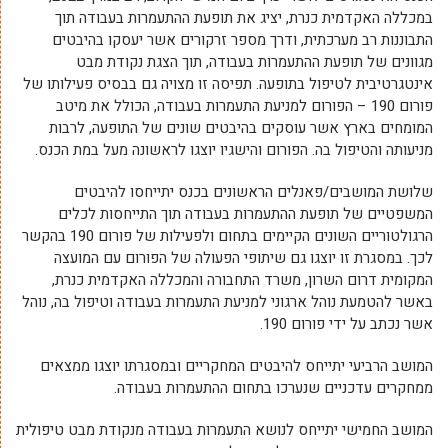
במכללה האקדמית כנרת, יציג את תופעת ההתעמרות בעבודה תוך
התבוננות רב מערכתית, ודרך מספר זרקורים אשר יעסקו בהיבטים
מגוונים של תופעת ההתעמרות בעבודה, תוך הצגת נקודת מבט
אינטגרטיבית לטיפול בתופעה. תפיסה זו מצויה גם בבסיס פעילותו של
פורום 190 – הפורום למניעת התעמרות בעבודה, הכולל את מיטב
המומחים בארץ אשר עוסקים בהיבטים שונים של התופעה, לרבות
מניעותה והטיפול בה. הפורום והישגיו יוצגו לראשונה מעל במת הכנס.
שלושת המושבים/פאנלים הראשונים בכנס יתייחסו להיבטים
המשפטיים של תופעת ההתעמרות בעבודה תוך התייחסות לכלים
הרגולטוריים השונים הקיימים בתחום ולפעילות של פורום 190 בהקשר
לכך. במסגרת זו יוצגו גם שיתופי הפעולה של הפורום עם המועצה
המקומית דרום השרון, משרד התחבורה והמכללה האקדמית כנרת,
באשר להטמעת נוהל ארגוני למניעת התעמרות בעבודה וטיפול בה, נוהל
אשר נכתב על ידי פורום 190.
המושב הרביעי יתייחס להיבטים המחקריים ובמסגרתו יוצגו ממצאים
ממחקרים עדכניים שנערכו בתחום ההתעמרות בעבודה.
המושב החמישי יתייחס לנושא התעמרות בעבודה מנקודת מבט טיפולית