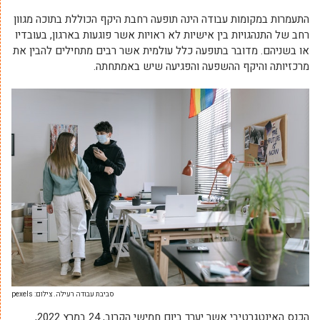
התעמרות במקומות עבודה הינה תופעה רחבת היקף הכוללת בתוכה מגוון
רחב של התנהגויות בין אישיות לא ראויות אשר פוגעות בארגון, בעובדיו
או בשניהם. מדובר בתופעה כלל עולמית אשר רבים מתחילים להבין את
מרכזיותה והיקף ההשפעה והפגיעה שיש באמתחתה.
סביבת עבודה רעילה. צילום: pexels
הכנס האינטגרטיבי אשר יערך ביום חמישי הקרוב, 24 במרץ 2022,