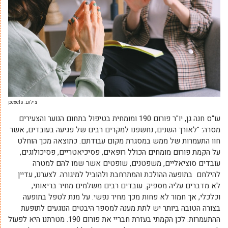
צילום: pexels
עו"ס חנה גן, יו"ר פורום 190 ומומחית בטיפול בתחום הנוער והצעירים
מסרה: "לאורך השנים, נחשפנו למקרים רבים של פגיעה בעובדים, אשר
חוו התעמרות של ממש במסגרת מקום עבודתם. כתוצאה מכך הוחלט
על הקמת פורום מומחים הכולל רופאים, פסיכיאטריים, פסיכולוגים,
עובדים סוציאליים, משפטנים, שופטים אשר שמו להם למטרה
להילחם בתופעה ההולכת והמתרחבת ולהוביל למיגורה. לצערנו, עדיין
לא מדברים עליה מספיק. עובדים רבים משלמים מחיר בריאותי,
וכלכלי, אך חמור לא פחות מכך מחיר נפשי. על מנת לטפל בתופעה
בצורה הטובה ביותר יש לתת מענה למספר היבטים הנוגעים לתופעת
ההתעמרות. לכן הקמתי בעזרת חבריי את פורום 190. מטרתנו היא לפעול