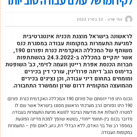
לקידומו של עולם עבודה טוב יותר
עמי שרון
22 במרץ 2022
לראשונה בישראל מוצגת תכנית אינטגרטיבית
למניעת התעמרות במקומות עבודה במסגרת כנס
משותף של המכללה האקדמית כנרת ופורום 190,
אשר יתקיים במכללה ב-24.3.2022 בהשתתפות
חברות הכנסת אפרת רייטן ונעמה לזימי, כב' השופטת
בדימוס הגב' דיתה פרוז'ינין, עורכי דין בכירים
ומומחים בתחום דיני עבודה, וכן נציגים בכירים
מהמועצה המקומית דרום שרון וממשרד התחבורה.
הכנס הינו פרי יוזמתם של פורום 190 והמכללה האקדמית כנרת. פורום
190 הינו הפורום הרב מערכתי הראשון מסוגו בישראל אשר שם לו
למטרה להעלות את מודעות הציבור לנושא מניעת התעמרות בעבודה.
מדובר בכנס בין-תחומי ייחודי, בנושא שהפך למכת מדינה הפוגעת
במספר רב של בני האדם, ללא הבדלי דת, גזע, לאום ומין – התעמרות
במקומות העבודה.