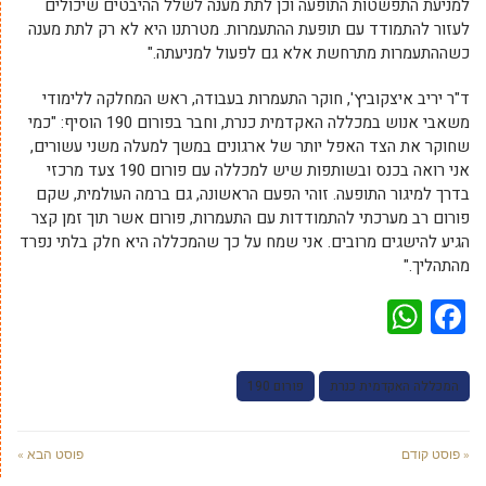
למניעת התפשטות התופעה וכן לתת מענה לשלל ההיבטים שיכולים
לעזור להתמודד עם תופעת ההתעמרות. מטרתנו היא לא רק לתת מענה
כשההתעמרות מתרחשת אלא גם לפעול למניעתה."
ד"ר יריב איצקוביץ', חוקר התעמרות בעבודה, ראש המחלקה ללימודי
משאבי אנוש במכללה האקדמית כנרת, וחבר בפורום 190 הוסיף: "כמי
שחוקר את הצד האפל יותר של ארגונים במשך למעלה משני עשורים,
אני רואה בכנס ובשותפות שיש למכללה עם פורום 190 צעד מרכזי
בדרך למיגור התופעה. זוהי הפעם הראשונה, גם ברמה העולמית, שקם
פורום רב מערכתי להתמודדות עם התעמרות, פורום אשר תוך זמן קצר
הגיע להישגים מרובים. אני שמח על כך שהמכללה היא חלק בלתי נפרד
מהתהליך."
WhatsApp
Facebook
המכללה האקדמית כנרת
פורום 190
« פוסט קודם
פוסט הבא »