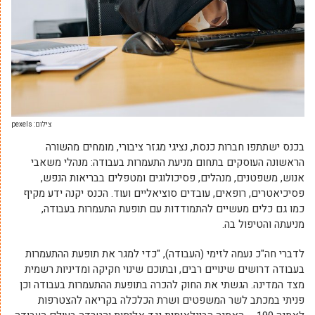
צילום: pexels
בכנס ישתתפו חברות כנסת, נציגי מגזר ציבורי, מומחים מהשורה
הראשונה העוסקים בתחום מניעת התעמרות בעבודה: מנהלי משאבי
אנוש, משפטנים, מנהלים, פסיכולוגים ומטפלים בבריאות הנפש,
פסיכיאטרים, רופאים, עובדים סוציאליים ועוד. הכנס יקנה ידע מקיף
כמו גם כלים מעשיים להתמודדות עם תופעת התעמרות בעבודה,
מניעתה והטיפול בה.
לדברי חה"כ נעמה לזימי (העבודה), "כדי למגר את תופעת ההתעמרות
בעבודה דרושים שינויים רבים, ובתוכם שינוי חקיקה ומדיניות רשמית
מצד המדינה. הגשתי את החוק להכרה בתופעת ההתעמרות בעבודה וכן
פניתי במכתב לשר המשפטים ושרת הכלכלה בקריאה להצטרפות