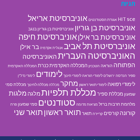
תגיות
אוניברסיטת אריאל
sce
HIT
אגודת הסטודנטים
אוניברסיטת בן גוריון
אוניברסיטת בן גוריון בנגב
אוניברסיטת חיפה
אוניברסיטת בר אילן
אוניברסיטת תל אביב
בר אילן
אנגלית
אקדמיה
האוניברסיטה העברית
האוניברסיטה
הפתוחה
המכללה האקדמית כנרת
הוראה
הטכניון
המכללה האקדמית
לימודים
ספיר
הנדסה
לימודי הוראה
לימודי חינוך
ירושלים
לימודי נדל"ן
מחקר
לימודי רפואה
מכללת סמי
לימודי תואר ראשון
מכללה לחינוך
מכללה
מכללת תלפיות
מלגות
מלגה
מכללת ספיר
שמעון
סטודנטים
מלחמת חרבות ברזל
סמי שמעון
פרח
מציאות מדומה
תואר ראשון
תואר שני
קורונה
קורסים
תואר
קריירה