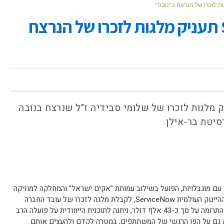
חברת ההייטק ServiceNow תעניק מלגות לזכרו של הנרצח
Ser החליטה להעניק מלגות לזכרו של שלומי סבידיה ז"ל שנרצח בנובה
סיטת בר-אילן
 עם מוגבלויות, הפועל בשילוב עמותת "אקים ישראל" והמחלקה למוזיקה
באוניברסיטת בר-אילן, נבחר על ידי חברת ההייטק העולמית ServiceNow, לקבלת מלגה לזכרו של עובד החברה
שנרצח בפסטיבל נובה, שלומי סבידיה ז"ל. התרומה על סך כ-43 אלף דולר, ניתנה לתוכנית הייחודית על פועלה הרב
 גם על הפן הרגשי של המשתתפים, במטרה לקדם ולהעצים אותם