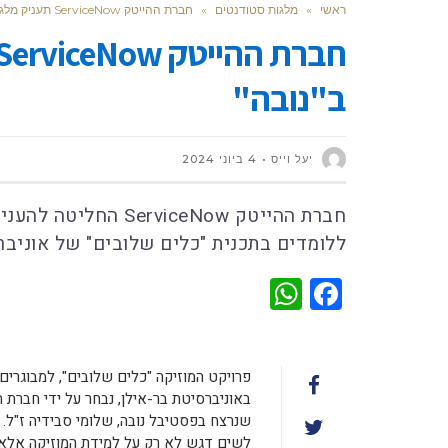
ראשי
»
מלגות סטודנטים
»
חברת ההייטק ServiceNow תעניק מלגות לזכרו של הנרצח ב"נובה"
ב"נובה"
יעל וייס
4 ביוני 2024
חברת ההייטק viceNow
ללומדים בתכנית "כלים שלובים" של אוניבר
WhatsApp
Facebook
פרויקט המוזיקה "כלים שלובים", למבוגרים
לשים דגש לא רק על למידת המוזיקה אלא