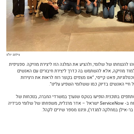
צילום: יח"צ
ו להנצחתו של שלומי, ולהציע את המלגה הזו ליצירת מוזיקה. ספציפית
למוד מוזיקה, אלא להשתמש בה כדרך ליצירת חיבורים עם האנשים
נולוגיות, פאט קייסי, "אנו מצפים בקוצר רוח לראות את היצירות
יי האנשים בדיוק כמו ששלומי השפיע עלינו".
תפים בתוכנית הופיעו בטקס שנערך במשרדי החברה, בנוכחות של
כ-200 מוזמנים ובראשם מנכ"ל מרכז הפיתוח ב- ServiceNow ישראל – אדר מרגלית, משפחתו של שלומי סבידיה
ר-אילן במחלקה למגדר), וניגנו מספר שירים לקהל.