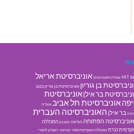
יות
אוניברסיטת אריאל
s
HIT
אגודת הסטודנטים
ניברסיטת בן גוריון
אוניברסיטת בן גוריון בנגב
אוניברסיטת
ניברסיטת בר אילן
אוניברסיטת תל אביב
פה
אנגלית
האוניברסיטה העברית
בר אילן
מיה
וניברסיטה הפתוחה
המכללה
הוראה
הטכניון
קדמית כנרת
המכללה האקדמית ספיר
הנדסה
לימודי
ירושלים