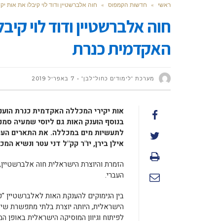
ראשי
»
חדשות הקמפוס
»
חוה אלברשטיין ודוד לוי קיבלו את אות י
חוה אלברשטיין ודוד לוי קיב
האקדמית כנרת
מערכת 'לימודים כחול־לבן'
7 באפריל 2019
אות יקירי המכללה האקדמית כנרת הוענק
בנוסף הוענק האות גם ליוסי שמעיה סמ
לתעשיות מים במכללה. את התארים העני
אילן בירן, יו"ר קק"ל דני עטר ונשיא המ
העברי.
בין הנימוקים להענקת האות לאלברשטיין "
הישראלית, היותה יוצרת בלתי מתפשרת שיצ
לפיתוח וגיוון המוסיקה הישראלית באופן המ