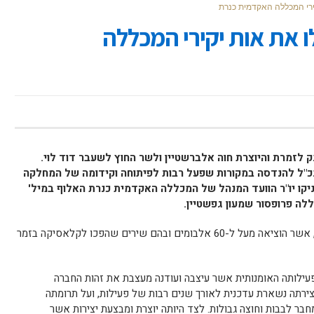
קירי המכללה האקדמית כנרת
לו את אות יקירי המכללה
 לזמרת והיוצרת חוה אלברשטיין ולשר החוץ לשעבר דוד לוי.
נכ"ל להנדסה במקורות שפעל רבות לפיתוחה וקידומה של המחלקה
קו יו"ר הוועד המנהל של המכללה האקדמית כנרת האלוף במיל'
כללה פרופסור שמעון גפשטיין.
הזמרת והיוצרת הישראלית חוה אלברשטיין, אשר הוציאה מעל ל-60 אלבומים ובהם שירים שהפכו לקלאסיקה בזמר
פעילותה האומנותית אשר עיצבה ועודנה מעצבת את זהות החברה
ירתה נשארת עדכנית לאורך שנים רבות של פעילות, ועל תרומתה
חבר לבבות וחוצה גבולות. לצד היותה יוצרת ומבצעת יצירות אשר