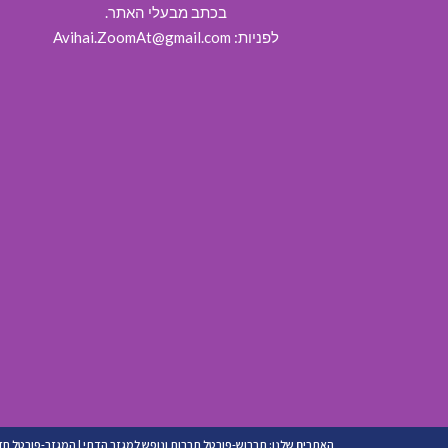
בכתב מבעלי האתר.
לפניות: Avihai.ZoomAt@gmail.com
האתרים שלנו:
תרבוש-פורטל תרבות ונופש למגזר הדתי
|
המגזר-פורטל חד