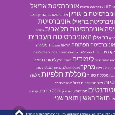
אוניברסיטת אריאל
s
HIT
אגודת הסטודנטים
ניברסיטת בן גוריון
אוניברסיטת בן גוריון בנגב
אוניברסיטת
ניברסיטת בר אילן
אוניברסיטת תל אביב
פה
אנגלית
האוניברסיטה העברית
בר אילן
מיה
וניברסיטה הפתוחה
המכללה
הוראה
הטכניון
קדמית כנרת
המכללה האקדמית ספיר
הנדסה
לימודי
ירושלים
לימודים
לימודי רפואה
אה
לימודי חינוך
לימודי נדל"ן
מחקר
מכללת סמי
ודי תואר ראשון
מכללה לחינוך
מכללה
מכללת תלפיות
מלגה
מכללת ספיר
עון
גות
מלחמת חרבות ברזל
מציאות מדומה
טודנטים
קורונה
קורסים
סמי שמעון
פרח
קריירה
תואר ראשון
תואר שני
אר
גליל
ם - חולון
|
גב"ש
|
יש''ע:שומרון בנימין וגוש עציון
|
במרכז- לחברי הבית היהודי
|