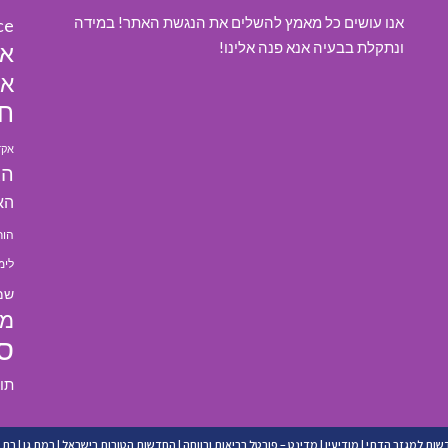
אנו עושים כל מאמץ להשלים את הנגשת האתר! במידה
ce
ונתקלת בבעיה אנא פנה אלינו!
או
או
חי
אקד
הא
הא
הור
לימ
שמ
מל
ס
תו
שות למגזר הדתי
|
מודיעין
|
מדינט – פורטל בריאות ורווחה
|
החדשות הטובות בישראל
|
רמת גן
|
בת י