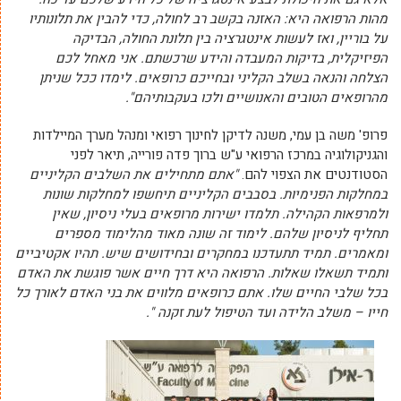
מהות הרפואה היא: האזנה בקשב רב לחולה, כדי להבין את תלונותיו
על בוריין, ואז לעשות אינטגרציה בין תלונת החולה, הבדיקה
הפיזיקלית, בדיקות המעבדה והידע שרכשתם. אני מאחל לכם
הצלחה והנאה בשלב הקליני ובחייכם כרופאים. לימדו ככל שניתן
מהרופאים הטובים והאנושיים ולכו בעקבותיהם".
פרופ' משה בן עמי, משנה לדיקן לחינוך רפואי ומנהל מערך המיילדות
והגניקולוגיה במרכז הרפואי ע"ש ברוך פדה פורייה, תיאר לפני
הסטודנטים את הצפוי להם.
"אתם מתחילים את השלבים הקליניים
במחלקות הפנימיות. בסבבים הקליניים תיחשפו למחלקות שונות
ולמרפאות הקהילה. תלמדו ישירות מרופאים בעלי ניסיון, שאין
תחליף לניסיון שלהם. לימוד זה שונה מאוד מהלימוד מספרים
ומאמרים. תמיד תתעדכנו במחקרים ובחידושים שיש
. תהיו אקטיביים
ו
תמיד תשאלו שאלות. הרפואה היא דרך חיים אשר פוגשת את האדם
בכל שלבי החיים שלו
. אתם כרופאים מלווים את בני האדם לאורך כל
חייו – משלב הלידה ועד הטיפול לעת זקנה
".