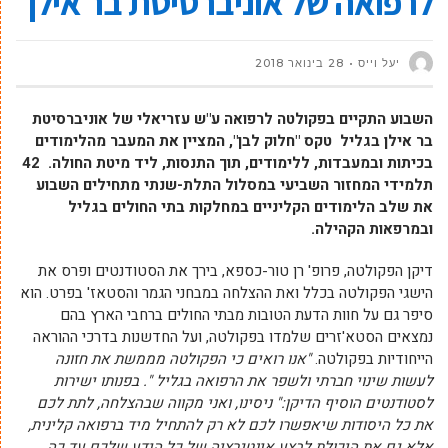
לרפואה של אוניברסיטת בר אילן
יעל וייס
28 בינואר 2018
השבוע התקיים בפקולטה לרפואה ע"ש עזריאלי של אוניברסיטת
בר אילן בגליל טקס "חלוק לבן", המציין את המעבר מהלימודים
בכיתות ובמעבדות, ללימודים, תוך התנסות, ליד מיטת החולה. 42
תלמידי המחזור השביעי במסלול התלת-שנתי מתחילים השבוע
את שלב הלימודים הקליניים במחלקות בתי החולים בגליל
ובמרפאות הקהילה.
דיקן הפקולטה, פרופ' רן טור-כספא, בירך את הסטודנטים ופרס את
הישגי הפקולטה בכלל ואת ההצלחה במבחני הגמר והסטאז' בפרט. הוא
סיפר גם על חוות הדעת הטובות מבתי החולים ברחבי הארץ בהם
נמצאים הסטא'זרים שלמדו בפקולטה, ועל החדשנות בדרכי ההוראה
הייחודיות בפקולטה.
"אנו רואים כי הפקולטה מממשת את חזונה
לעשות שינוי חברתי ולשפר את הרפואה בגליל
". בפנותו ישירות
לסטודנטים הוסיף הדיקן:" ניסינו, ואני מקווה שבהצלחה, לתת לכם
את כל היסודות שיאפשרו לכם לא רק להתחיל מיד ברפואה קלינית,
אלא גם את היכולת לבצע אינטגרציה של כל הידע שלכם עד כה.