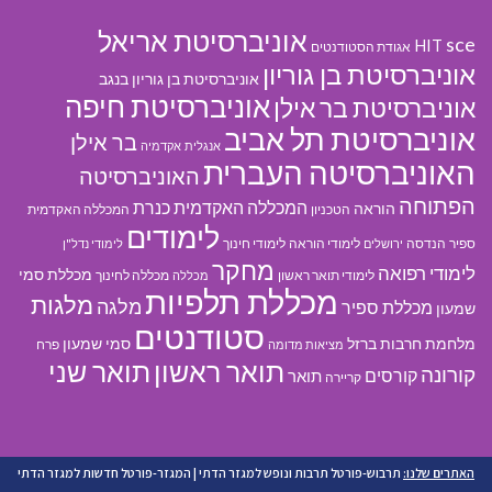
אוניברסיטת אריאל
sce
HIT
אגודת הסטודנטים
אוניברסיטת בן גוריון
אוניברסיטת בן גוריון בנגב
אוניברסיטת חיפה
אוניברסיטת בר אילן
אוניברסיטת תל אביב
בר אילן
אנגלית
אקדמיה
האוניברסיטה העברית
האוניברסיטה
הפתוחה
המכללה האקדמית כנרת
הוראה
הטכניון
המכללה האקדמית
לימודים
ספיר
הנדסה
לימודי הוראה
לימודי חינוך
ירושלים
לימודי נדל"ן
מחקר
לימודי רפואה
מכללת סמי
לימודי תואר ראשון
מכללה לחינוך
מכללה
מכללת תלפיות
מלגות
מלגה
מכללת ספיר
שמעון
סטודנטים
מלחמת חרבות ברזל
סמי שמעון
פרח
מציאות מדומה
תואר ראשון
תואר שני
קורונה
קורסים
תואר
קריירה
האתרים שלנו:
תרבוש-פורטל תרבות ונופש למגזר הדתי
|
המגזר-פורטל חדשות למגזר הדתי