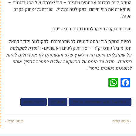
הטקס לווה בתכנית אמנותית ובנגינה – פרי יצירתם של הסטודנטים –
שתיארה את הווי חייהם בפקולטה ובגליל, ועוררה גלי צחוק בקרב
הקהל.
תעודות הוקרה חולקו לסטודנטים המצטיינים.
בסיום הטקס הודו הסטודנטים למשפחותיהם, לפקולטה ולד"ר כמאל
חסן מוביל קורס יק"ר – יסודות קליניים ראשוניים- :
"תודה לפקולטה
על שקיבלתם אותנו חזרה לארץ שלנו והגשמתם לנו את החלום להיות
רופאים. תודה על היחס על ההשקעה שלכם במטרה להפוך אותנו
לרופאים הטובים ביותר".
WhatsApp
Facebook
הפקולטה לרפואה אוניברסיטת בר אילן
חלוק לבן
לימודי רפואה
« פוסט קודם
פוסט הבא »