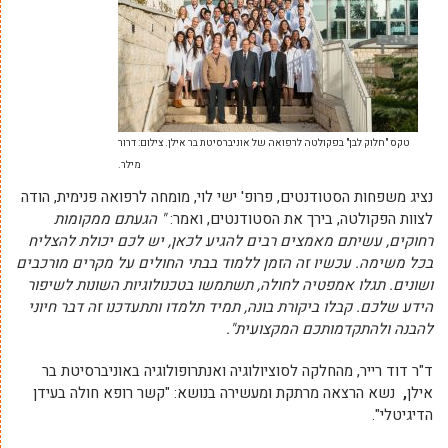
טקס "חלוק לבן" בפקולטה לרפואה של אוניברסיטת בר אילן. צילום: דרור
מילר.
נציג משפחות הסטודנטים, פרופ' ישי לוי, מומחה לרפואה פנימית, הודה
לצוות הפקולטה, בירך את הסטודנטים, ואמר:
"
הגעתם ממקומות
רחוקים, עשיתם מאמצים רבים להגיע לכאן, יש לכם יכולת להצליח
בכל משימה. עכשיו זה הזמן ללמוד בבתי החולים על מקרים מורכבים
ושונים. תגלו אמפטיה לחולה, תשתמשו בטכנולוגיות השונות לשיפור
הידע שלכם. קבלו ביקורת בונה, תמיד תלמדו ותתעדכנו זה דבר חיוני
להבנה ולהתקדמותכם המקצועית".
ד"ר דוד רייר, מהחלקה לסוציולוגיה ואנתרופולוגיה באוניברסיטת בר
אילן
,
נשא הרצאה מרתקת ומעשירה בנושא: "קשר רופא חולה בעידן
הדיגיטלי".