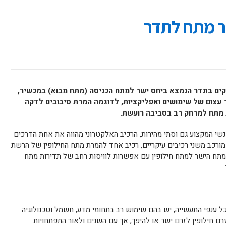
ר מתח לתדר
ים בתדר הנמצא ביחס ישר למתח הכניסה (מתח מבוא) במכשיר,
ר עצום של שימושים ואפליקציות, לדוגמה המרת סיבובים לדקה
ת מתח למרחק רב בסביבה רועשת.
נשי המקצוע גם וסתי מהירות, הרכיב האלקטרוני מהווה את אחת הדרכים
מורכב משני רכיבים עיקריים, רכיב אחד להמרת מתח החילופין של הרשת
מתח הישר למתח חילופין עם אפשרות לוויסות רחב של תדירות מתח
 ענפי התעשייה, יש בהם שימוש רב בתחומי מדע, חשמל וטכנולוגיה.
ם חילופין לזרם ישר או להיפך, אך עם השנים ולאור התפתחויות