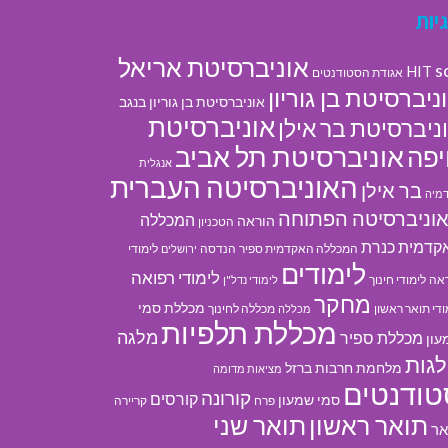
יות
אוניברסיטת אריאל
s
HIT
אגודת הסטודנטים
ניברסיטת בן גוריון
אוניברסיטת בן גוריון בנגב
אוניברסיטת
ניברסיטת בר אילן
אוניברסיטת תל אביב
פה
אנגלית
האוניברסיטה העברית
בר אילן
מיה
וניברסיטה הפתוחה
המכללה
הוראה
הטכניון
קדמית כנרת
המכללה האקדמית ספיר
הנדסה
לימודי
ירושלים
לימודים
לימודי רפואה
אה
לימודי חינוך
לימודי נדל"ן
מחקר
מכללת סמי
ודי תואר ראשון
מכללה לחינוך
מכללה
מכללת תלפיות
מלגה
מכללת ספיר
עון
גות
מלחמת חרבות ברזל
מציאות מדומה
טודנטים
קורונה
קורסים
סמי שמעון
פרח
קריירה
תואר ראשון
תואר שני
אר