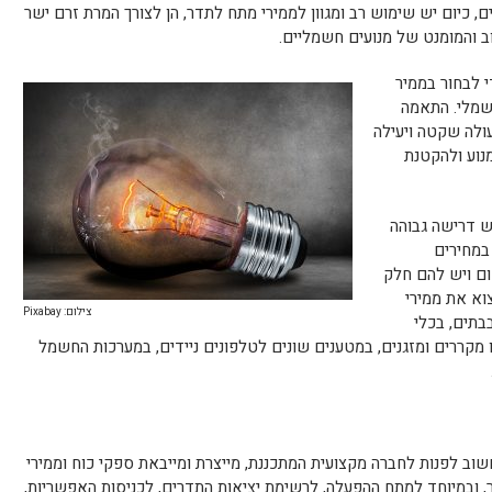
, כיום יש שימוש רב ומגוון לממירי מתח לתדר, הן לצורך המרת זרם ישר
בוב והמומנט של מנועים חשמליים.
י לבחור בממיר
שמלי. התאמה
עולה שקטה ויעילה
נוע ולהקטנת
ש דרישה גבוהה
 במחירים
ום ויש להם חלק
וא את ממירי
צילום: Pixabay
בתים, בכלי
 מקררים ומזגנים, במטענים שונים לטלפונים ניידים, במערכות החשמל
וב לפנות לחברה מקצועית המתכננת, מייצרת ומייבאת ספקי כוח וממירי
 ובמיוחד למתח ההפעלה, לרשימת יציאות התדרים, לכניסות האפשריות,