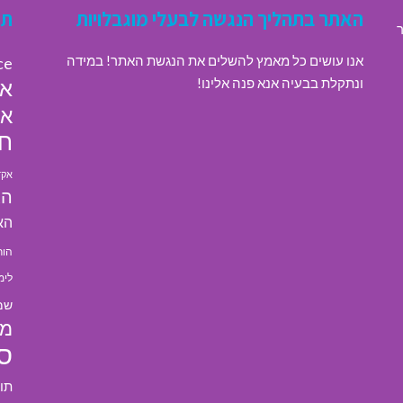
האתר בתהליך הנגשה לבעלי מוגבלויות
תג
ר
אנו עושים כל מאמץ להשלים את הנגשת האתר! במידה
ce
ונתקלת בבעיה אנא פנה אלינו!
או
או
חי
אקד
הא
הא
הור
לימ
שמ
מל
ס
תו