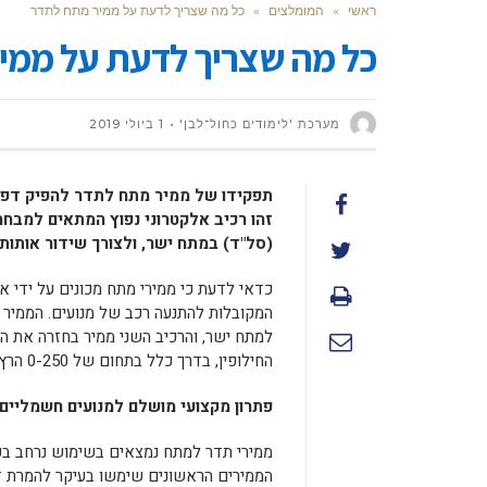
ראשי
»
המומלצים
»
כל מה שצריך לדעת על ממיר מתח לתדר
כל מה שצריך לדעת על ממי
מערכת 'לימודים כחול־לבן'
1 ביולי 2019
תפקידו של ממיר מתח לתדר להפיק דפק
זהו רכיב אלקטרוני נפוץ המתאים למבח
(סל"ד) במתח ישר, ולצורך שידור אותו
כדאי לדעת כי ממירי מתח מכונים על ידי א
המקובלות להתנעה רכב של מנועים. הממיר 
למתח ישר, והרכיב השני ממיר בחזרה את ה
החילופין, בדרך כלל בתחום של 0-250 הרץ.
פתרון מקצועי מושלם למנועים חשמליים
ממירי תדר למתח נמצאים בשימוש נרחב בכל
הממירים הראשונים שימשו בעיקר להמרת זר