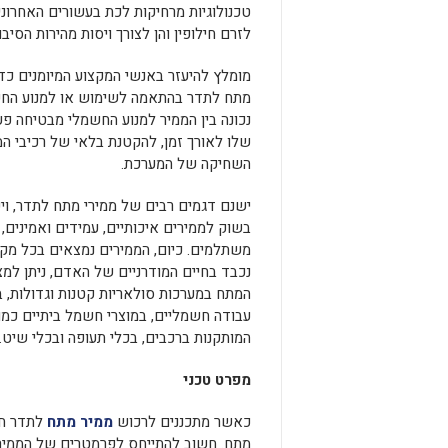
טכנולוגיות מרחיקות לכת בעשורים האחרונים
לזרם חילופין והן לצורך ויסות מהירות הסי
מומלץ להיעזר באנשי המקצוע המיומנים כד
מתח לתדר בהתאמה לשימוש או למנוע הח
נכונה בין הממיר למנוע החשמלי מבטיחה פ
שלו לאורך זמן, להקטנת בלאי של רכיבי המ
השחיקה של המערכת.
ישנם דגמים רבים של ממירי מתח לתדר, וי
בשוק לממירים איכותיים, עמידים ואמינים,
משתלמים. כיום, הממירים נמצאים בכל מק
נכבד בחיים המודרניים של האדם, ניתן למצ
המתח במערכות סולאריות קטנות וגדולות, ב
עבודה חשמליים, במוצרי חשמל ביתיים כמו
המותקנות ברכבים, בכלי תעופה ובכלי שיט.
מפרט טכני
כאשר מתכננים לרכוש
ממיר מתח
לתדר חש
מתח. חשוב להתייחס לפרמטרים של הממיר,