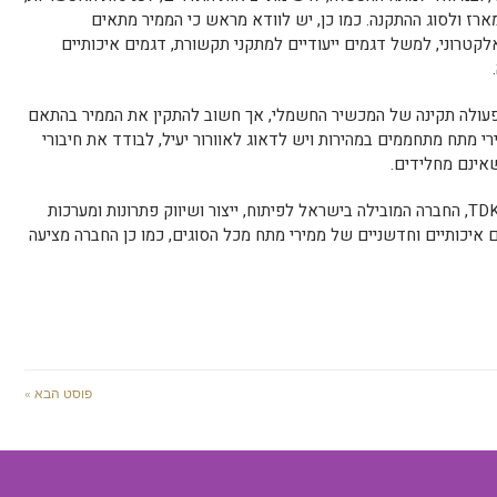
ארז ולסוג ההתקנה. כמו כן, יש לוודא מראש כי הממיר מתאים
קטרוני, למשל דגמים ייעודיים למתקני תקשורת, דגמים איכותיים
 פעולה תקינה של המכשיר החשמלי, אך חשוב להתקין את הממיר בהתאם
ירי מתח מתחממים במהירות ויש לדאוג לאוורור יעיל, לבודד את חיבורי
אינם מחלידים.
ממירי מתח וספקי כוח רוכשים רק מחברת TDK, החברה המובילה בישראל לפיתוח, ייצור ושיווק פתרונות ומערכות
 איכותיים וחדשניים של ממירי מתח מכל הסוגים, כמו כן החברה מציעה
פוסט הבא »