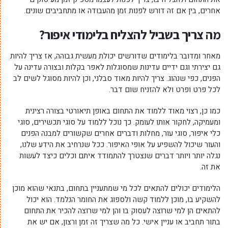
אחרים, בין אם זה דורש לפנות זמן מהעבודה או מתחביבים שונים.
מה צריך בשביל להצליח בלימודי איפור?
מאחר ומדובר בלימודים שדורשים יכולת מעשית גבוהה, אז צריך להיות
גם יצירתי וגם ידיים עדינות שמסוגלות לאפר בקלות ובצורה עדינה על
הפנים, כפי שנהוג. צריך להיות מאוד סבלני, וכן להיות מסוגל לשים לב
לכל פרט ופרט ולא להזניח שום דבר.
כמו כן, רצוי מאוד ללמוד את התחום באופן תיאורטי בצורה רצינית
ומעמיקה, לחקור אותו לעומק. כך נוכל ללמוד על סוגי תכשירים, סוגי
כלי איפור, סוגי עור, מחלות ודברים אחרים שקשורים למבנה הפנים
והעור שיכול להשפיע על אופי האיפור. ככל שנרחיב את הידע שלנו,
נגלה יותר ויותר דברים שנצטרך להתמודד איתם וכלים כיצד לעשות
את זה.
הלימודים יכולים להתאים לכל מי שמתעניין בתחום, בתנאי שהוא מוכן
להשקיע בו, מוכן ללמוד קשה ולספוג את החומר הנלמד. הוא יכול
להתאים הן למי שרוצה לעסוק בו והן למי שרוצה להכיר את התחום
בתור תחביב או עניין אישי. כל מה שצריך זה זמן ורצון, אם יש את