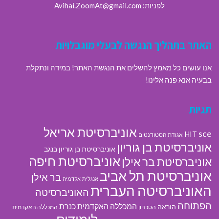
לפניות: Avihai.ZoomAt@gmail.com
האתר בתהליך הנגשה לבעלי מוגבלויות
אנו עושים כל מאמץ להשלים את הנגשת האתר! במידה ונתקלת
בבעיה אנא פנה אלינו!
תגיות
אוניברסיטת אריאל
sce
HIT
אגודת הסטודנטים
אוניברסיטת בן גוריון
אוניברסיטת בן גוריון בנגב
אוניברסיטת חיפה
אוניברסיטת בר אילן
אוניברסיטת תל אביב
בר אילן
אנגלית
אקדמיה
האוניברסיטה העברית
האוניברסיטה
הפתוחה
המכללה האקדמית כנרת
הוראה
הטכניון
המכללה האקדמית