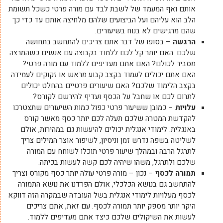
אותם ואף המעמד של לשבת לבד עם מורה פרטי כשכל תשומת
הלב הוא עליהם ועל הביצועים שלהם מלחיצה אותם עד כדי כך
שהם מרגישים לא בנוח בשיעורים.
הרגשה
– בסופו של דבר אתם צריכים להתחשב בתחושה
שלכם. האם יותר קל לכם ללמוד בקבוצה עם אנשים כשהמרצה
מסביר לכולם? האם אתם מעדיפים ללמוד עם מורה פרטי?
האם אתם יכולים לעמוד בקצב קבוע מראש או זקוקים לעמידה
בקצב הלימוד שלכם? האם שיעורים פרטיים בהחלט יכולים
לתרום לכם או שחבל על הכסף ועדיף להירשם לקורס?
עלויות
– כמובן ששיעור פרטי כפול כמות השיעורים שתצטרכו
להקדשת המטרה שלכם תעלה לכם יותר כסף מאשר קורס
באנגלית. לימודי אנגלית יכולים להיעשות גם במהירות, אולם
לשליטה בשפה נדרש זמן וניסיון, לשיפור אוצר המילים צריך
לתרגל הרבה ובמהלך שיעור פרטי תוכלו לשוחח עם המורה
שלכם ולתרגל, משהו שיהיה לכם קשה לעשות בכיתה.
תמורה לכסף
– נכון – מורה פרטי עולה יותר כסף מקורס וצריך
להתחשב גם בנושא הכלכלי, אולם הפרדנו את נושא התמורה
לכסף מעלויות לימודי אנגלית בשל העובדה שבמקרה הזה דווקא
היקר יותר מספק יותר תמורה לכסף. עם זאת, אתם צריכים
לעשות את השיקולים שלכם כיצד אתם מעדיפים ללמוד.