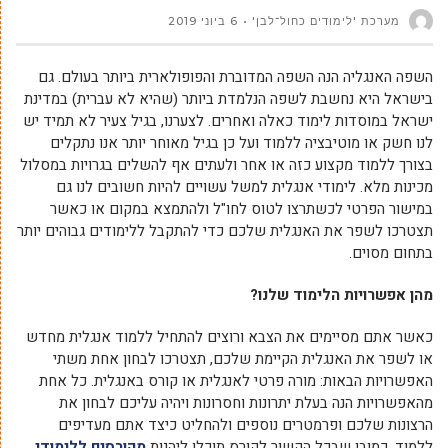
מערכת 'לימודים כחול־לבן'
6 ביוני 2019
השפה האנגליה הנה השפה המדוברת והפופולארית ביותר בעולם. גם
בישראל היא נחשבת לשפה הנלמדת ביותר (שהיא לא עברית) במדינת
ישראל במוסדות לימוד כאלה ואחרים. לצערנו, בגיל צעיר לא תמיד יש
לנו חשק או מוטיבציה ללמוד ועל כן בגיל מאוחר יותר אנו נתקלים
בצורך ללמוד מקצוע כזה או אחר ולעתים אף להשלים בגרויות במסלול
מכינות מלא. לימודי אנגלית למשל עשויים להיות חשובים לנו גם
במישור הפרטי לכשתרצו לטוס לחו"ל ולהתמצא במקום או כאשר
תצטרכו לשפר את האנגלית שלכם כדי להתקבל ללימודים גבוהים יותר
בתחום מסוים.
מהן אפשרויות הלימוד שלנו?
כאשר אתם מסיימים את הצבא ורוצים להתחיל ללמוד אנגלית מחדש
או לשפר את האנגלית הקיימת שלכם, תצטרכו לבחון אחת משתי
האפשרויות הבאות: מורה פרטי לאנגלית או קורס באנגלית. כל אחת
מהאפשרויות הנה בעלת יתרונות וחסרונות ויהיה עליכם לבחון את
הרצונות שלכם ופרמטרים נוספים ולהחליט כיצד אתם מעדיפים
ללמוד. כמובן שבכל הקשור לקורס תוכלו ליהנות
מקורסים ללימודי