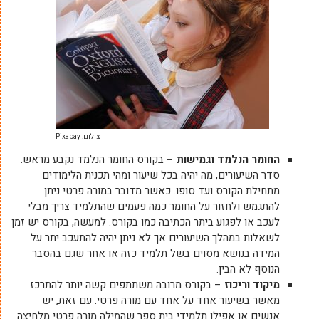
צילום: Pixabay
החומר הנלמד וגמישות
– בקורס החומר הנלמד נקבע מראש.
סדר השיעורים, מה יהיה בכל שיעור ומהי תכנית הלימודים
מתחילת הקורס ועד סופו. כאשר מדובר במורה פרטי ניתן
להתגמש ולחזור על החומר כמה פעמים שהתלמיד צריך מבלי
לעכב או לפגוע ביתר הכתיבה כמו בקורס. למעשה, בקורס יש זמן
לשאלות במהלך השיעורים אך לא ניתן יהיה להתעכב יתר על
המידה בנושא מסוים בשל תלמיד כזה או אחר שגם בהסבר
הנוסף לא הבין.
מיקוד וריכוז
– בקורס מרובה משתתפים קשה יותר להתרכז
מאשר בשיעור אחד על אחד עם מורה פרטי. עם זאת, יש
אנשים או אפילו תלמידי בית ספר שהמילה מורה פרטי מלחיצה