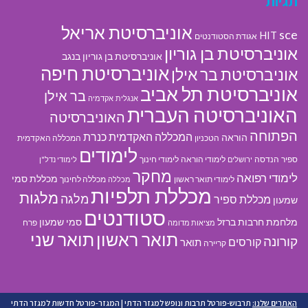
תגיות
אוניברסיטת אריאל
sce
HIT
אגודת הסטודנטים
אוניברסיטת בן גוריון
אוניברסיטת בן גוריון בנגב
אוניברסיטת חיפה
אוניברסיטת בר אילן
אוניברסיטת תל אביב
בר אילן
אנגלית
אקדמיה
האוניברסיטה העברית
האוניברסיטה
הפתוחה
המכללה האקדמית כנרת
הוראה
הטכניון
המכללה האקדמית
לימודים
ספיר
הנדסה
לימודי הוראה
לימודי חינוך
ירושלים
לימודי נדל"ן
מחקר
לימודי רפואה
מכללת סמי
לימודי תואר ראשון
מכללה לחינוך
מכללה
מכללת תלפיות
מלגות
מלגה
מכללת ספיר
שמעון
סטודנטים
מלחמת חרבות ברזל
סמי שמעון
פרח
מציאות מדומה
תואר ראשון
תואר שני
קורונה
קורסים
תואר
קריירה
האתרים שלנו:
תרבוש-פורטל תרבות ונופש למגזר הדתי
|
המגזר-פורטל חדשות למגזר הדתי