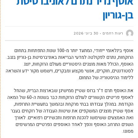
אוסף נדיר נתרם לאוניברסיטת
בן-גוריון
רעות רחמים
30 ביוני 2026
אוסף בינלאומי ייחודי, המתעד יותר מ-100 שנות התפתחות בתחום
הרוקחות, נתרם לפקולטה למדעי הבריאות באוניברסיטת בן-גוריון בנגב.
האוסף, הכולל מאות מוצגים היסטוריים מעולם הרוקחות, יוצג
לסטודנטים, חוקרים, אנשי מקצוע ומבקרים, וישמש מקור ידע והשראה
ללימוד ההיסטוריה של התחום.
את האוסף תרם ד"ר ברוס שטיין ממישיגן שבארצות הברית, שהחל
לאסוף פריטים הקשורים לעולם הרוקחות כבר בשנות ה-60 של המאה
הקודמת. במהלך עבודתו בבתי מרקחת ובהמשך בתעשיית התרופות,
אסף שטיין מוצגים המשקפים את שיטות העבודה של רוקחים בעבר
ואת האמצעים ששימשו להכנת תרופות ותכשירים רפואיים. לאורך
השנים התרחב האוסף והפך לאחד האוספים הפרטיים המרשימים
מסוגו.