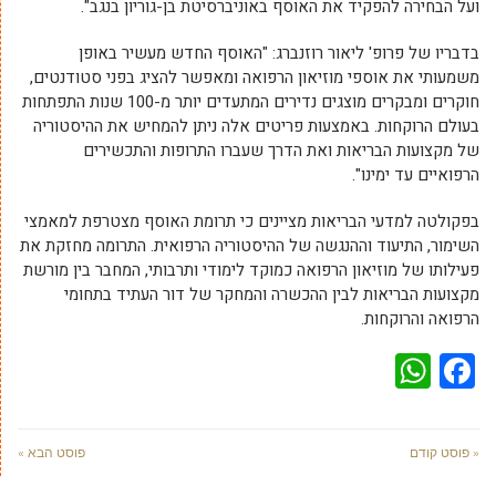
ועל הבחירה להפקיד את האוסף באוניברסיטת בן-גוריון בנגב".
בדבריו של פרופ' ליאור רוזנברג: "האוסף החדש מעשיר באופן
משמעותי את אוספי מוזיאון הרפואה ומאפשר להציג בפני סטודנטים,
חוקרים ומבקרים מוצגים נדירים המתעדים יותר מ-100 שנות התפתחות
בעולם הרוקחות. באמצעות פריטים אלה ניתן להמחיש את ההיסטוריה
של מקצועות הבריאות ואת הדרך שעברו התרופות והתכשירים
הרפואיים עד ימינו".
בפקולטה למדעי הבריאות מציינים כי תרומת האוסף מצטרפת למאמצי
השימור, התיעוד וההנגשה של ההיסטוריה הרפואית. התרומה מחזקת את
פעילותו של מוזיאון הרפואה כמוקד לימודי ותרבותי, המחבר בין מורשת
מקצועות הבריאות לבין ההכשרה והמחקר של דור העתיד בתחומי
הרפואה והרוקחות.
WhatsApp
Facebook
« פוסט קודם
פוסט הבא »