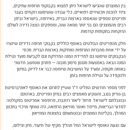
בין המוצגים שהגיעו לישראל ניתן למצוא בקבוקוני תרופות עתיקים,
ציוד להכנת תכשירים רפואיים, כלי עבודה ששימשו רוקחים בעבר
ופריטים נוספים שנאספו בארצות הברית, באירופה, בישראל וביפן.
רבים מהמוצגים הם בני יותר ממאה שנה, ומספקים הצצה נדירה לעולם
הרוקחות בתקופות קודמות.
חלק מהפריטים הבולטים באוסף כוללים בקבוקי תרופה נדירים שיוצרו
על ידי אחת מחברות התרופות הוותיקות בארצות הברית. מכסי
הבקבוקים שימשו גם למדידת המנה המדויקת וגם לקביעת מועד נטילת
המנה הבאה באמצעות מנגנון סימון מובנה — פתרון שנחשב חדשני
באותה תקופה, ומעיד על החשיבות שיוחסה כבר אז לדיוק במינון
ולהקפדה על נטילת תרופות בזמן.
לפני מספר חודשים החליט ד"ר שטיין לתרום את האוסף לאוניברסיטת
בן-גוריון בנגב, והשקיע מאמצים רבים במיון הפריטים, בארגונם
ובהובלתם לישראל. פרופ' ליאור רוזנברג, פרופסור אמריטוס בפקולטה
למדעי הבריאות, מייסד ואוצר מוזיאון הרפואה, היה שותף מרכזי בתכנון
המהלך, בקליטת המוצגים ובהטמעתם בתצוגות המוזיאון.
עם הגעת האוסף לישראל החל תהליך מקיף של תיעוד, מיון וצילום,