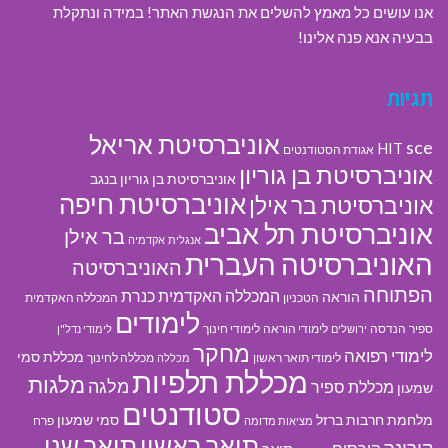
אנו עושים כל מאמץ להשלים את הנגשת האתר! במידה ונתקלת
בבעיה אנא פנה אלינו!
תגיות
אוניברסיטת אריאל
sce
HIT
אגודת הסטודנטים
אוניברסיטת בן גוריון
אוניברסיטת בן גוריון בנגב
אוניברסיטת חיפה
אוניברסיטת בר אילן
אוניברסיטת תל אביב
בר אילן
אנגלית
אקדמיה
האוניברסיטה העברית
האוניברסיטה
הפתוחה
המכללה האקדמית כנרת
הוראה
הטכניון
המכללה האקדמית
לימודים
ספיר
הנדסה
לימודי הוראה
לימודי חינוך
ירושלים
לימודי נדל"ן
מחקר
לימודי רפואה
מכללת סמי
לימודי תואר ראשון
מכללה לחינוך
מכללה
מכללת תלפיות
מלגות
מלגה
מכללת ספיר
שמעון
סטודנטים
מלחמת חרבות ברזל
סמי שמעון
פרח
מציאות מדומה
תואר ראשון
תואר שני
קורונה