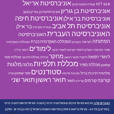
אוניברסיטת אריאל
sce
HIT
אגודת הסטודנטים
אוניברסיטת בן גוריון
אוניברסיטת בן גוריון בנגב
אוניברסיטת חיפה
אוניברסיטת בר אילן
אוניברסיטת תל אביב
בר אילן
אנגלית
אקדמיה
האוניברסיטה העברית
האוניברסיטה
הפתוחה
המכללה האקדמית כנרת
הוראה
הטכניון
המכללה האקדמית
לימודים
ספיר
הנדסה
לימודי הוראה
לימודי חינוך
ירושלים
לימודי נדל"ן
מחקר
לימודי רפואה
מכללת סמי
לימודי תואר ראשון
מכללה לחינוך
מכללה
מכללת תלפיות
מלגות
מלגה
מכללת ספיר
שמעון
סטודנטים
מלחמת חרבות ברזל
סמי שמעון
פרח
מציאות מדומה
תואר ראשון
תואר שני
קורונה
קורסים
תואר
קריירה
האתרים שלנו:
תרבוש-פורטל תרבות ונופש למגזר הדתי
|
המגזר-פורטל חדשות למגזר הדתי
|
מודיעין
|
מדינט – פורטל בריאות ורווחה
|
החדשות הטובות בישראל
|
רמת גן
|
בת ים - חולון
|