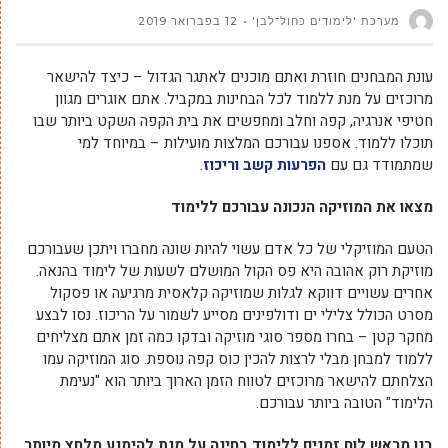
מערכת 'לימודים כחול־לבן'
12 בפברואר 2019
עונת המבחנים חוזרת ואתם מוכנים לאתגר הגדול – כיצד להישאר
מרוכזים על מנת ללמוד לכל הבחינות במקביל. אתם אוגרים מגוון
חטיפי אנרגיה, קפה וחלב ומחפשים את בית הקפה השקט ביותר שבו
תוכלו ללמוד. אספנו עבורכם המלצות מועילות – במיוחד למי
שמתמודד גם עם
הפרעות קשב וריכוז
.
מצאו את המוזיקה הנכונה עבורכם ללימוד
הטעם המוזיקלי של כל אדם עשוי להיות שונה מחברו ויתכן שעבורכם
מוזיקת רוק אהובה היא פס הקול המושלם לשעות של לימוד בהנאה.
אחרים עשויים דווקא לגלות שמוזיקה קלאסית מרגיעה או פסקול
מסרט הכולל צלילי ים ודולפינים מסייע לשמור על הריכוז. נסו לבצע
מחקר קטן – בחרו מספר סוגי מוזיקה ובדקו כמה זמן אתם מצליחים
ללמוד למבחן מבלי לרצות להכין כוס קפה נוספת. סוג המוזיקה עמו
הצלחתם להישאר מרוכזים לטווח הזמן הארוך ביותר הוא "נעימת
הלימוד" הטובה ביותר עבורכם.
בנו מראש לוח זמנים ללימוד בחינה על מנת להימנע מלחץ מיותר