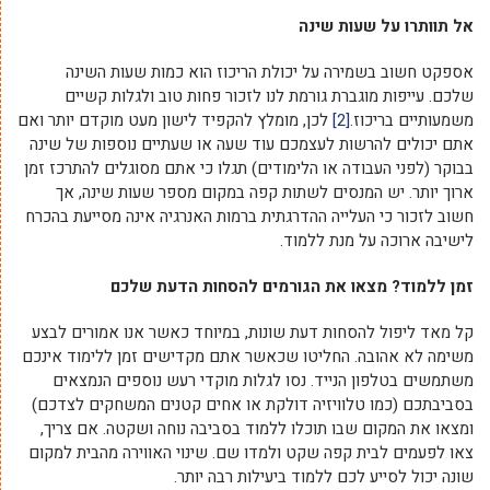
אל תוותרו על שעות שינה
אספקט חשוב בשמירה על יכולת הריכוז הוא כמות שעות השינה
שלכם. עייפות מוגברת גורמת לנו לזכור פחות טוב ולגלות קשיים
משמעותיים בריכוז.
[2]
לכן, מומלץ להקפיד לישון מעט מוקדם יותר ואם
אתם יכולים להרשות לעצמכם עוד שעה או שעתיים נוספות של שינה
בבוקר (לפני העבודה או הלימודים) תגלו כי אתם מסוגלים להתרכז זמן
ארוך יותר. יש המנסים לשתות קפה במקום מספר שעות שינה, אך
חשוב לזכור כי העלייה ההדרגתית ברמות האנרגיה אינה מסייעת בהכרח
לישיבה ארוכה על מנת ללמוד.
זמן ללמוד? מצאו את הגורמים להסחות הדעת שלכם
קל מאד ליפול להסחות דעת שונות, במיוחד כאשר אנו אמורים לבצע
משימה לא אהובה. החליטו שכאשר אתם מקדישים זמן ללימוד אינכם
משתמשים בטלפון הנייד. נסו לגלות מוקדי רעש נוספים הנמצאים
בסביבתכם (כמו טלוויזיה דולקת או אחים קטנים המשחקים לצדכם)
ומצאו את המקום שבו תוכלו ללמוד בסביבה נוחה ושקטה. אם צריך,
צאו לפעמים לבית קפה שקט ולמדו שם. שינוי האווירה מהבית למקום
שונה יכול לסייע לכם ללמוד ביעילות רבה יותר.