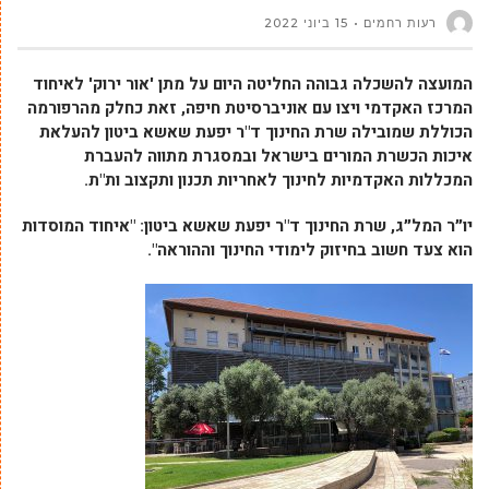
רעות רחמים
15 ביוני 2022
המועצה להשכלה גבוהה החליטה היום על מתן 'אור ירוק' לאיחוד
המרכז האקדמי ויצו עם אוניברסיטת חיפה, זאת כחלק מהרפורמה
הכוללת שמובילה שרת החינוך ד"ר יפעת שאשא ביטון להעלאת
איכות הכשרת המורים בישראל ובמסגרת מתווה להעברת
המכללות האקדמיות לחינוך לאחריות תכנון ותקצוב ות"ת.
יו״ר המל״ג, שרת החינוך ד"ר יפעת שאשא ביטון: "איחוד המוסדות
הוא צעד חשוב בחיזוק לימודי החינוך וההוראה".