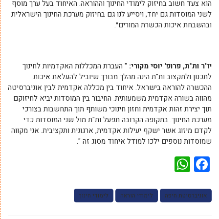
הוא צעד חשוב בחיזוק לימודי החינוך וההוראה. האיחוד בעל ערך מוסף
לשני המוסדות גם יחד, ויסייע לנו גם בחיזוק מערכת החינוך הישראלית
ובהשבחת איכות הכשרת המורים״.
יו"ר ות"ת, פרופ' יוסי מקורי:
" העברת המכללות האקדמיות לחינוך
לתכנון ולתקצוב ות"ת הינה מהלך מבורך שיוביל להעלאת איכות
ההכשרה להוראה בישראל. איחוד בין מכללה אקדמית לבין אוניברסיטה
מהווה בשורה אקדמית משמעותית. החיבור בין המוסדות יביא לחיזוקם
תוך יצירת זהות אקדמית וחזון חינוכי משותף תוך התחשבות בצורכי
מערכת החינוך. בתקופה הקרובה תפעל ות"ת מול שני המוסדות כדי
לקדם מיזוג אשר ישקף יעילות אקדמית, ארגונית ותקציבית. אני מקווה
שמוסדות נוספים ילכו למודל איחוד מסוג זה ".
WhatsApp
Facebook
אוניברסיטת חיפה
לימודי הוראה
לימודי חינוך