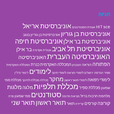
תגיות
אוניברסיטת אריאל
sce
HIT
אגודת הסטודנטים
אוניברסיטת בן גוריון
אוניברסיטת בן גוריון בנגב
אוניברסיטת חיפה
אוניברסיטת בר אילן
אוניברסיטת תל אביב
בר אילן
אנגלית
אקדמיה
האוניברסיטה העברית
האוניברסיטה
הפתוחה
המכללה האקדמית כנרת
הוראה
הטכניון
המכללה האקדמית
לימודים
ספיר
הנדסה
לימודי הוראה
לימודי חינוך
ירושלים
לימודי נדל"ן
מחקר
לימודי רפואה
מכללת סמי
לימודי תואר ראשון
מכללה לחינוך
מכללה
מכללת תלפיות
מלגות
מלגה
מכללת ספיר
שמעון
סטודנטים
מלחמת חרבות ברזל
סמי שמעון
פרח
מציאות מדומה
תואר ראשון
תואר שני
קורונה
קורסים
תואר
קריירה