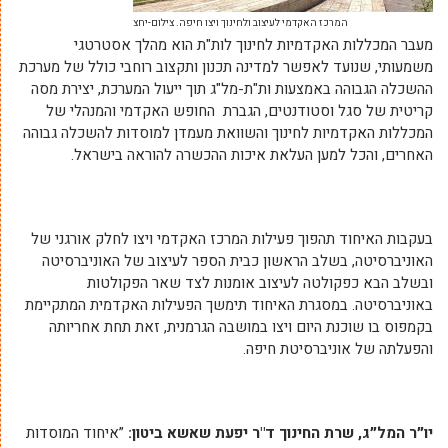
המרכז האקדמי לעיצוב ולחינוך ויצו חיפה. צילום-יחצ
מעבר המכללות האקדמיות לחינוך לות"ת הוא מהלך אסטרטגי
משמעותי, שנועד לאפשר למדינה תכנון ותקצוב רוחבי כולל של מערכת
ההשכלה הגבוהה באמצעות ות"ת-מל"ג תוך ייעול המערכת, יצירת מסה
קריטית של סגל וסטודנטים, הגברת החופש האקדמי והמנהלי של
המכללות האקדמיות לחינוך והשוואת מעמדן למוסדות להשכלה גבוהה
האחרים, והכל למען העלאת איכות ההכשרה להוראה בישראל.
בעקבות האיחוד תהפוך פעילות המרכז האקדמי ויצו לחלק אורגני של
האוניברסיטה, בשלב הראשון כבית הספר לעיצוב של האוניברסיטה
ובשלב הבא כפקולטה לעיצוב אומנות לצד שאר הפקולטות
באוניברסיטה
.
במסגרת האיחוד תימשך הפעילות האקדמית המתקיימת
בקמפוס בו שוכנת היום ויצו במושבה הגרמנית, זאת תחת אחריותה
והפעלתה של אוניברסיטת חיפה.
יו״ר המל״ג, שרת החינוך ד"ר יפעת שאשא ביטון:
”איחוד המוסדות