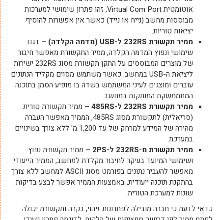
אוטומטית Virtual Com Port, זהו פתרון שימושי למערכות
מבוססות מחשב (נייח או נייד) כאשר אין אפשרות להוסיף
יציאות טוריות.
ממיר תקשורת 232
RS
ל-
USB
(מדמה הקלדה) –
דגם
שימושי ונפוץ המדמה הקלדה, ממיר התקשורת מאפשר חיבור
של מוצרים המבוססים על התקן תקשורת מסוג 232RS ישירות
ליציאת ה-USB במחשב. כאשר משתמש מסוים מקליד הנתונים
עוברים ומוצגים לעיני המשתמש בשדה בו מופיע הסמן בתוכנה
המתממשקת המותקנת במחשב.
ממיר תקשורת 232
RS
ל-485
RS
–
ממיר תקשורת טורית
(סריאלית) לתקשורת מסוג 485RS, הממיר מאפשר העברה
מהירה של המידע למרחק של עד 1,200 מ' ללא צורך בשינויים
במערכת.
ממיר תקשורת מ-232
RS
ל-2
PS
–
ממיר תקשורת נפוץ
ושימושי המיועד בעיקר לחיבור מקלדת למחשב, הממיר הייעודי
מאפשר להעביר נתונים בפורמט מסוג ASCII למחשב ללא צורך
בהתקנת תוכנה ייעודית, באמצעות הממיר אפשר לבצע בדיקות
שונות למערכת הטורית.
כדאי לדעת כי חברה מובילה לפתרונות זיהוי, בקרה ותקשורת יכולה
לפתח ממיר לפי דרישה ספציפית של הלקוח, לדוגמה פתרון ייעודי