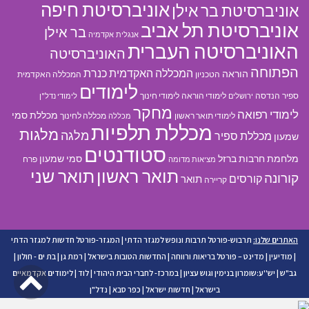
אוניברסיטת חיפה
אוניברסיטת בר אילן
אוניברסיטת תל אביב
בר אילן
אנגלית
אקדמיה
האוניברסיטה העברית
האוניברסיטה
הפתוחה
המכללה האקדמית כנרת
הוראה
הטכניון
המכללה האקדמית
לימודים
ספיר
הנדסה
לימודי הוראה
לימודי חינוך
ירושלים
לימודי נדל"ן
מחקר
לימודי רפואה
מכללת סמי
לימודי תואר ראשון
מכללה לחינוך
מכללה
מכללת תלפיות
מלגות
מלגה
מכללת ספיר
שמעון
סטודנטים
מלחמת חרבות ברזל
סמי שמעון
פרח
מציאות מדומה
תואר ראשון
תואר שני
קורונה
קורסים
תואר
קריירה
האתרים שלנו:
תרבוש-פורטל תרבות ונופש למגזר הדתי
|
המגזר-פורטל חדשות למגזר הדתי
|
מודיעין
|
מדינט – פורטל בריאות ורווחה
|
החדשות הטובות בישראל
|
רמת גן
|
בת ים - חולון
|
גל
גב"ש
|
יש''ע:שומרון בנימין וגוש עציון
|
במרכז- לחברי הבית היהודי
|
לוד
|
לימודים אקדמאיים
בישראל
|
חדשות ישראל
|
כפר סבא
|
נדל"ן
לר