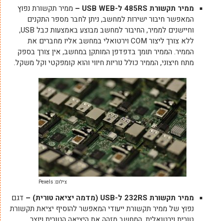
ממיר תקשורת 485
RS
ל-
USB WEB
–
ממיר תקשורת נפוץ
המאפשר חיבור ישירות למחשב, ניתן לחבר מספר התקנים
וחיישנים לממיר, החיבור למחשב מבוצע באמצעות כבל USB,
ללא צורך ליצור COM וירטואלי במחשב אליו מחברים את
הממיר. הממיר תומך בדפדפן המותקן במחשב, אין צורך בספק
מתח חיצוני, הממיר כולל נוריות חיווי והוא קומפקטי וקל משקל.
צילום: Pexels
ממיר תקשורת 232
RS
ל-
USB
(מדמה יציאה טורית) –
דגם
נפוץ של ממיר תקשורת ייעודי המאפשר להוסיף יציאת תקשורת
טורית וירטואלית. המחשב מזהה את היציאה הטורית ויוצר