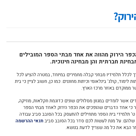
רוק?
הכפר הירוק מהווה את אחד מבתי הספר המובילים
בחינת חברתית והן מבחינה חינוכית.
 לכלל תלמידיו מבחני קבלה מחמירים במיוחד, במטרה להציע לכל
לימוד, קולג' בינלאומי וכיתות מחוננים. כמו כן, חשוב לציין כי בית
ר ממוקדם באזור מרכז הארץ.
הכפר הירוק מונה כ-2,500 תלמידים אשר לומדים במגוון מסלולים שונים כדוגמת חקלאות, מוזיקה,
מר כי אחד הדברים שהופכים את הכפר הירוק לאחד מבתי הספר
ה ט' תלמידי בית הספר מתחילים להתעסק בכל הסובב סביב עבודה
שלהם. על מנת לעשות לכם סדר בכל הסובב סביב
תנאי ההרשמה
מר הבא את כל מה שצריך לדעת בנושא.