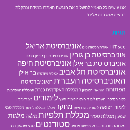
אנו עושים כל מאמץ להשלים את הנגשת האתר! במידה ונתקלת
בבעיה אנא פנה אלינו!
תגיות
אוניברסיטת אריאל
sce
HIT
אגודת הסטודנטים
אוניברסיטת בן גוריון
אוניברסיטת בן גוריון בנגב
אוניברסיטת חיפה
אוניברסיטת בר אילן
אוניברסיטת תל אביב
בר אילן
אנגלית
אקדמיה
האוניברסיטה העברית
האוניברסיטה
הפתוחה
המכללה האקדמית כנרת
הוראה
הטכניון
המכללה האקדמית
לימודים
ספיר
הנדסה
לימודי הוראה
לימודי חינוך
ירושלים
לימודי נדל"ן
מחקר
לימודי רפואה
מכללת סמי
לימודי תואר ראשון
מכללה לחינוך
מכללה
מכללת תלפיות
מלגות
מלגה
מכללת ספיר
שמעון
סטודנטים
מלחמת חרבות ברזל
סמי שמעון
פרח
מציאות מדומה