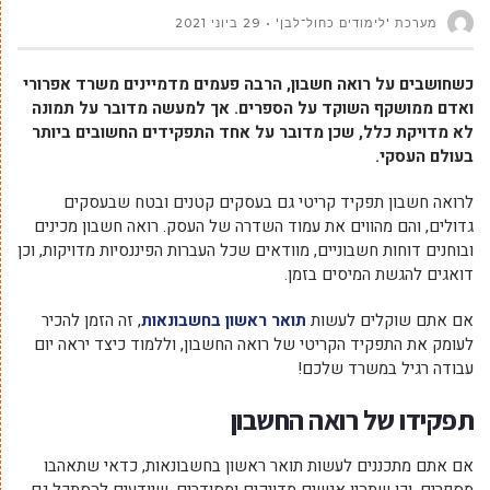
מערכת 'לימודים כחול־לבן'
29 ביוני 2021
כשחושבים על רואה חשבון, הרבה פעמים מדמיינים משרד אפרורי
ואדם ממושקף השוקד על הספרים. אך למעשה מדובר על תמונה
לא מדויקת כלל, שכן מדובר על אחד התפקידים החשובים ביותר
בעולם העסקי.
לרואה חשבון תפקיד קריטי גם בעסקים קטנים ובטח שבעסקים
גדולים, והם מהווים את עמוד השדרה של העסק. רואה חשבון מכינים
ובוחנים דוחות חשבוניים, מוודאים שכל העברות הפיננסיות מדויקות, וכן
דואגים להגשת המיסים בזמן.
אם אתם שוקלים לעשות
תואר ראשון בחשבונאות
, זה הזמן להכיר
לעומק את התפקיד הקריטי של רואה החשבון, וללמוד כיצד יראה יום
עבודה רגיל במשרד שלכם!
תפקידו של רואה החשבון
אם אתם מתכננים לעשות תואר ראשון בחשבונאות, כדאי שתאהבו
מספרים, וכן שתהיו אנשים מדויקים ומסודרים, שיודעים להסתכל גם