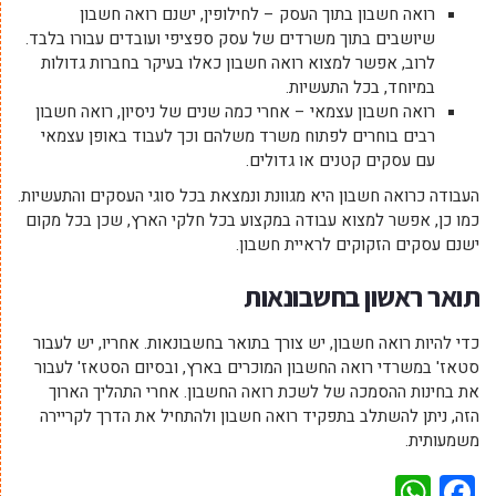
רואה חשבון בתוך העסק – לחילופין, ישנם רואה חשבון
שיושבים בתוך משרדים של עסק ספציפי ועובדים עבורו בלבד.
לרוב, אפשר למצוא רואה חשבון כאלו בעיקר בחברות גדולות
במיוחד, בכל התעשיות.
רואה חשבון עצמאי – אחרי כמה שנים של ניסיון, רואה חשבון
רבים בוחרים לפתוח משרד משלהם וכך לעבוד באופן עצמאי
עם עסקים קטנים או גדולים.
העבודה כרואה חשבון היא מגוונת ונמצאת בכל סוגי העסקים והתעשיות.
כמו כן, אפשר למצוא עבודה במקצוע בכל חלקי הארץ, שכן בכל מקום
ישנם עסקים הזקוקים לראיית חשבון.
תואר ראשון בחשבונאות
כדי להיות רואה חשבון, יש צורך בתואר בחשבונאות. אחריו, יש לעבור
סטאז' במשרדי רואה החשבון המוכרים בארץ, ובסיום הסטאז' לעבור
את בחינות ההסמכה של לשכת רואה החשבון. אחרי התהליך הארוך
הזה, ניתן להשתלב בתפקיד רואה חשבון ולהתחיל את הדרך לקריירה
משמעותית.
WhatsApp
Facebook