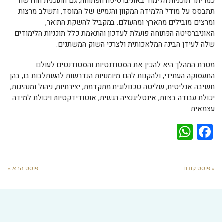
כמו יתר תוכניות הלימוד באוניברסיטה הפתוחה, גם התוכנית החדשה
תתבסס על מודל הלמידה המקוון והגמיש של המוסד, ותשלב מרצות
ומרצים מובילים מהארץ ומהעולם. במקביל להשקת התואר,
האוניברסיטה הפתוחה פועלת לעדכון והתאמת כלל תוכניות הלימודים
שלה לעידן הבינה המלאכותית ולצרכי השוק המשתנים.
מטרת המהלך היא להכין את הסטודנטיות והסטודנטים לעולם
התעסוקה העתידי, ולהקנות להם מיומנויות הנדרשות להשתלבות בו, בהן
חשיבה אנליטית, שליטה טכנולוגית מתקדמת, יצירתיות, ניהול ומנהיגות,
יכולת עבודה בצוות, אינטליגנציה רגשית, אוטודידקטיות ויכולת למידה
עצמאית.
WhatsApp
Facebook
« פוסט קודם
פוסט הבא »