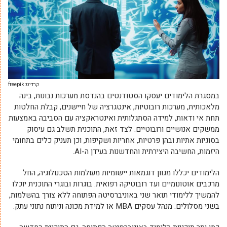
קרדיט: freepik
במסגרת הלימודים יעסקו הסטודנטים בהנדסת מערכות נבונות, בינה
מלאכותית, מערכות רובוטיות, אינטגרציה של חיישנים, קבלת החלטות
תחת אי ודאות, למידה הסתגלותית ואינטראקציה עם הסביבה באמצעות
ממשקים אנושיים ורובוטיים. לצד זאת, התוכנית תשלב גם עיסוק
בסוגיות אתיות ובהן פרטיות, אחריות ושקיפות, וכן תעניק כלים בתחומי
היזמות, החשיבה היצירתית והחדשנות בעידן ה-AI.
הלימודים יכללו מגוון דוגמאות יישומיות מעולמות הטכנולוגיה, החל
מרכבים אוטונומיים ועד רובוטיקה רפואית. בוגרות ובוגרי התוכנית יוכלו
להמשיך ללימודי תואר שני באוניברסיטה הפתוחה ללא צורך בהשלמות,
בשני מסלולים: מנהל עסקים MBA או למידת מכונה וניתוח נתוני עתק.