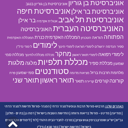
אוניברסיטת בן גוריון
אוניברסיטת בן גוריון בנגב
אוניברסיטת חיפה
אוניברסיטת בר אילן
אוניברסיטת תל אביב
בר אילן
אנגלית
אקדמיה
האוניברסיטה העברית
האוניברסיטה
הפתוחה
המכללה האקדמית כנרת
הוראה
הטכניון
המכללה האקדמית
לימודים
ספיר
הנדסה
לימודי הוראה
לימודי חינוך
ירושלים
לימודי נדל"ן
מחקר
לימודי רפואה
מכללת סמי
לימודי תואר ראשון
מכללה לחינוך
מכללה
מכללת תלפיות
מלגות
מלגה
מכללת ספיר
שמעון
סטודנטים
מלחמת חרבות ברזל
סמי שמעון
פרח
מציאות מדומה
תואר ראשון
תואר שני
קורונה
קורסים
תואר
קריירה
האתרים שלנו:
תרבוש-פורטל תרבות ונופש למגזר הדתי
|
המגזר-פורטל חדשות למגזר הדתי
|
מודיעין
|
מדינט – פורטל בריאות ורווחה
|
החדשות הטובות בישראל
|
רמת גן
|
בת ים - חולון
|
גל
גב"ש
|
יש''ע:שומרון בנימין וגוש עציון
|
במרכז- לחברי הבית היהודי
|
לוד
|
לימודים אקדמאיים
בישראל
|
חדשות ישראל
|
כפר סבא
|
נדל"ן