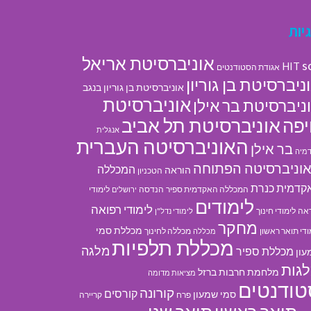
יות
אוניברסיטת אריאל
s
HIT
אגודת הסטודנטים
ניברסיטת בן גוריון
אוניברסיטת בן גוריון בנגב
אוניברסיטת
ניברסיטת בר אילן
אוניברסיטת תל אביב
פה
אנגלית
האוניברסיטה העברית
בר אילן
מיה
וניברסיטה הפתוחה
המכללה
הוראה
הטכניון
קדמית כנרת
המכללה האקדמית ספיר
הנדסה
לימודי
ירושלים
לימודים
לימודי רפואה
אה
לימודי חינוך
לימודי נדל"ן
מחקר
מכללת סמי
ודי תואר ראשון
מכללה לחינוך
מכללה
מכללת תלפיות
מלגה
מכללת ספיר
עון
גות
מלחמת חרבות ברזל
מציאות מדומה
טודנטים
קורונה
קורסים
סמי שמעון
פרח
קריירה