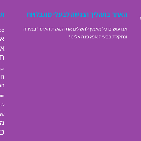
האתר בתהליך הנגשה לבעלי מוגבלויות
תג
ר
אנו עושים כל מאמץ להשלים את הנגשת האתר! במידה
ce
ונתקלת בבעיה אנא פנה אלינו!
או
או
חי
אקד
הא
הא
הור
לימ
שמ
מל
ס