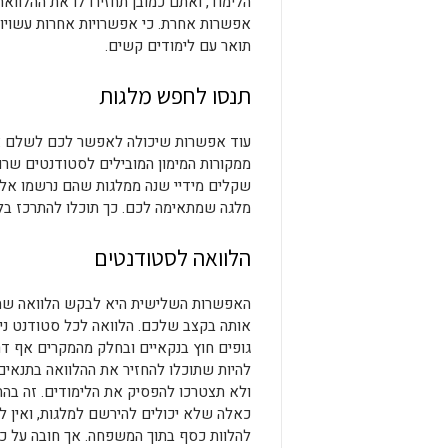
הלימוד, ואתם כמובן תחזירו לו את ההלוו
אפשרות אחרת. כי אפשרויות אחרות עשויו
תואר עם לימודים קשים.
תנסו לחפש מלגות
עוד אפשרות שיכולה לאפשר לכם לשלם את 
ממקורות המימון המובילים לסטודנטים שר
שקלים מידיי שנה ממלגות שהם נרשמו אליה
מלגה שמתאימה לכם. כך תוכלו להתרכז בל
הלוואה לסטודנטים
האפשרות השלישית היא לבקש הלוואה שתו
אותה בקצב שלכם. הלוואה לכל סטודנט נית
גופים חוץ בנקאיים ובחלק מהמקרים אף דרך
להיות שתוכלו להחזיר את ההלוואה בתנאי
ולא תצטרכו להפסיק את הלימודים. זה בהח
כאלה שלא יכולים להירשם למלגות, ואין 
להלוות כסף בתוך המשפחה. אך חובה על 