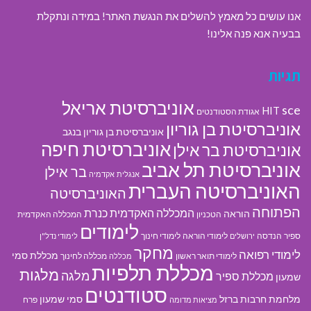
אנו עושים כל מאמץ להשלים את הנגשת האתר! במידה ונתקלת
בבעיה אנא פנה אלינו!
תגיות
אוניברסיטת אריאל
sce
HIT
אגודת הסטודנטים
אוניברסיטת בן גוריון
אוניברסיטת בן גוריון בנגב
אוניברסיטת חיפה
אוניברסיטת בר אילן
אוניברסיטת תל אביב
בר אילן
אנגלית
אקדמיה
האוניברסיטה העברית
האוניברסיטה
הפתוחה
המכללה האקדמית כנרת
הוראה
הטכניון
המכללה האקדמית
לימודים
ספיר
הנדסה
לימודי הוראה
לימודי חינוך
ירושלים
לימודי נדל"ן
מחקר
לימודי רפואה
מכללת סמי
לימודי תואר ראשון
מכללה לחינוך
מכללה
מכללת תלפיות
מלגות
מלגה
מכללת ספיר
שמעון
סטודנטים
מלחמת חרבות ברזל
סמי שמעון
פרח
מציאות מדומה