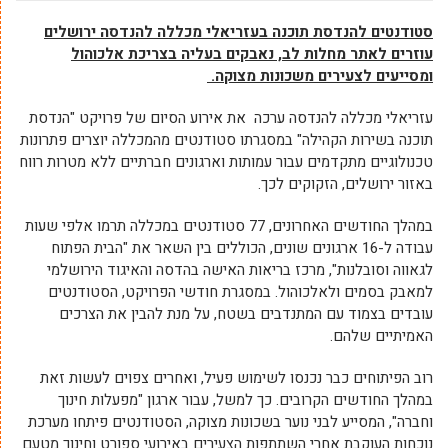
סטודנטים להנדסת תוכנה בעזריאלי מכללה להנדסה ירושלים
עוזרים לאתר מחלות לב, נאבקים בעליה בצריכת אלכוהול
ומסייעים לצעירים משכונות מצוקה.
עזריאלי מכללה להנדסה ערכה את אירוע הסיום של פרויקט "הנדסת
תוכנה בשירות הקהילה" במסגרתו סטודנטים מהמכללה יוצרים פתרונות
טכנולוגיים מתקדמים עבור עמותות וארגונים חברתיים ללא מטרות רווח
באזור ירושלים, הזקוקים לכך.
במהלך החודשים האחרונים, 77 סטודנטים במכללה תרמו אלפי שעות
עבודה ל-16 ארגונים שונים, הכוללים בין השאר את "הבית הפתוח
לגאווה וסובלנות", מרכז בריאות האישה בהדסה והאיגוד הירושלמי
למאבק בסמים ולאלכוהול. במסגרת חודשי הפרויקט, הסטודנטים
עובדים בצמוד עם המתנדבים בשטח, על מנת להבין את הצרכים
האמיתיים שלהם.
רוב הפיתוחים כבר נכנסו לשימוש פעיל, ואחרים צפוים לעשות זאת
במהלך החודשים הקרובים. כך למשל, עבור ארגון "מפעלות חינוך
וחברה", המסייע לבני נוער בשכונות מצוקה, הסטודנטים פיתחו מערכת
נוכחות העוקבת אחרי השתתפות הצעירים באירועי ספורט וחינוך מטעם