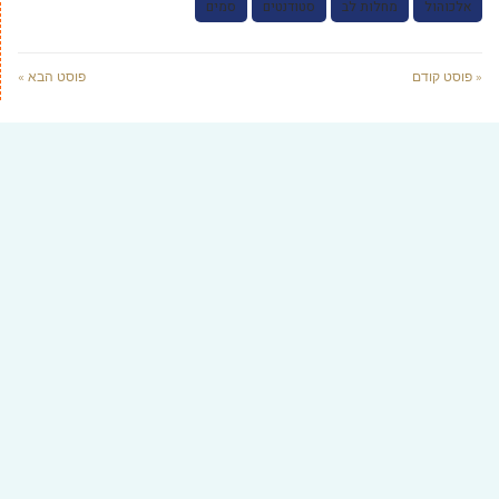
אלכוהול
מחלות לב
סטודנטים
סמים
« פוסט קודם
פוסט הבא »