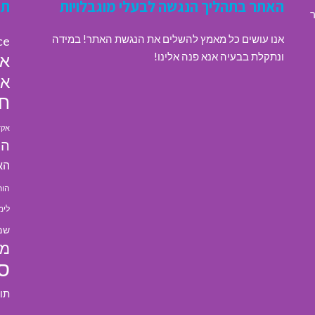
האתר בתהליך הנגשה לבעלי מוגבלויות
תג
ר
אנו עושים כל מאמץ להשלים את הנגשת האתר! במידה
ce
ונתקלת בבעיה אנא פנה אלינו!
או
או
חי
אקד
הא
הא
הור
לימ
שמ
מל
ס
תו