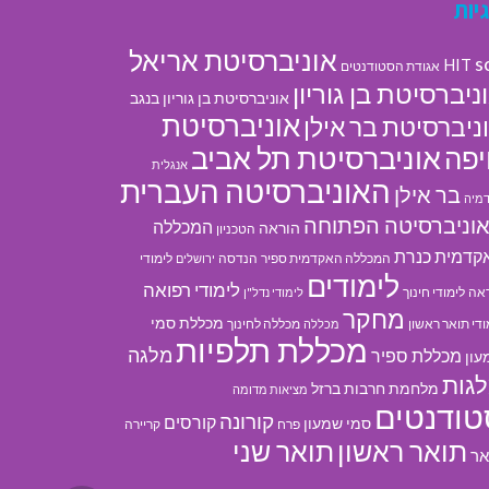
יות
אוניברסיטת אריאל
s
HIT
אגודת הסטודנטים
ניברסיטת בן גוריון
אוניברסיטת בן גוריון בנגב
אוניברסיטת
ניברסיטת בר אילן
אוניברסיטת תל אביב
פה
אנגלית
האוניברסיטה העברית
בר אילן
מיה
וניברסיטה הפתוחה
המכללה
הוראה
הטכניון
קדמית כנרת
המכללה האקדמית ספיר
הנדסה
לימודי
ירושלים
לימודים
לימודי רפואה
אה
לימודי חינוך
לימודי נדל"ן
מחקר
מכללת סמי
ודי תואר ראשון
מכללה לחינוך
מכללה
מכללת תלפיות
מלגה
מכללת ספיר
עון
גות
מלחמת חרבות ברזל
מציאות מדומה
טודנטים
קורונה
קורסים
סמי שמעון
פרח
קריירה
תואר ראשון
תואר שני
אר