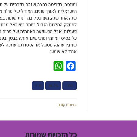
ומנוסה, בפריסה רחבה שזכה בפרסים על ת
הישראלית לאורך שנים. המודל של פר"ח מו
שנה אחר שנה, משוכפל במדינות שונות בעו
למחלק המלגות הגדול ביותר בישראל מבחינ
פעילות. אבל ההשפעה האמתית של פר"ח 
על בסיס יומיומי ומרגישים אותה בבטן, בפני
שמבין שהוא מסוגל או הסטודנט שזכה לש
אחד לא שמע".
WhatsApp
Facebook
מלגה
מלגות
פרח
« פוסט קודם
כל הזכויות שמורות