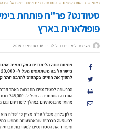
ראשי
»
חדשות הקמפוס
»
סטודנט? פר"ח פותחת בימים אלו את הה
סטודנט? פר"ח פותחת בימי
פופולארית בארץ
מערכת 'לימודים כחול־לבן'
18 בספטמבר 2019
פתיחת שנה הלימודים האקדמאית אמנם 
ב
להפוך את החיים בקמפוס להרבה יותר קל
ההרשמה לסטודנטים מתבצעת באתר פר"ח בא
הווסדה 
מהותי מהכנסותיהם במהלך לימודיהם וגם 
אלון גלרון, מנכ"ל פר"ח מציין כי "פר"ח הוא
להשפעה חברתית שבאמצעותה מממש המל“ג
ומעודד את הסטודנטים למעורבות חברתית. 