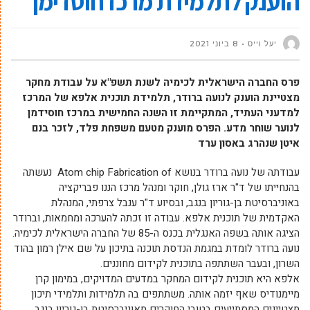
הוענק לתלמידת מרכז חוסדימן
יעל וייס
8 ביוני 2021
פרס החברה הישראלית לכימיה לשנת תשפ"א על עבודת מחקר
מצטיינת הוענק לנועה ברודר, תלמידת תוכנית אלפא של המרכז
למדעני העתיד, המתקיימת זו השנה החמישית במרכז חוסידמן
לנוער שוחר מדע. הפרס מוענק מטעם משפחת פלד, לזכר בנם
איטן שנהרג באסון ערד
עבודתה של נועה ברודר בנושא Atom chip Fabrication of נעשתה
בהנחייתו של ד"ר ארז גולן, חוקר ומנהל מרכז הננו פבריקציה
באוניברסיטת בן-גוריון בנגב, ובסיוע ד"ר ענבל צרפתי, המנהלת
האקדמית של תוכנית אלפא. עבודה זו זכתה להערכה ומחמאות, וברודר
הציגה אותה בשפה האנגלית בכנס ה-85 של החברה הישראלית לכימיה.
נועה ברודר לומדת במגמת הנדסת תוכנה בתיכון על שם אילן רמון בהוד
השרון, ובעבר השתתפה בתוכנית לקידום מחוננים.
אלפא היא תוכנית לקידום המחקר במדעים המדויקים, במימון קרן
מיימנודיס שאף יזמה אותה. משתתפים בה תלמידות ותלמידי תיכון
מצטיינים המסתייעים בטובי החוקרים מאוניברסיטת בן-גוריון בנגב