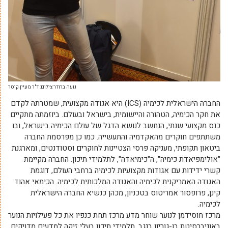
נועה ברודר צילום: ד"ר מעיין קיסר
החברה הישראלית לכימיה (ICS) היא אגודה מקצועית, שמטרתה לקדם
את חקר הכימיה, הטהורה והיישומית, בישראל ובעולם. ביוזמתה מתקיים
כנס מקצועי שנתי, הנחשב לנושא הדגל של עולם הכימיה בישראל, ובו
משתתפים חוקרים מהאקדמיה והתעשייה. כמו כן מפרסמת החברה
ביטאון תקופתי, מעניקה פרסי הצטיינות לחוקרים וסטודנטים, ומארגנת
"אולימפיאדת כימיה", ה"כימיאדה", לתלמידי תיכון. החברה מקיימת
קשרי ידידות עם אגודות מקצועיות לכימיה ברחבי העולם, דוגמת
האגודה האמריקנית לכימיה והאגודה המלכותית לכימיה. הכימאי אהוד
קינן, פרופסור אמריטוס בטכניון, מכהן כנשיא החברה הישראלית
לכימיה.
מרכז חוסידמן לנוער שוחר מדע מרכז תחת כנפיו את כל פעילויות הנוער
באוניברסיטת בן-גוריון בנגב. תלמידי תיכון בעלי זיקה למדעים מדויקים