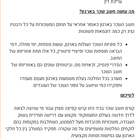
עריכת דין.
מה עושה חשב שכר בארגון?
חשב השכר בארגון כאמור אחראי על תחום המשכורות על כל היבטיו.
נציג רק כמה דוגמאות פשוטות:
כל סוגיות השכר העולות בארגון, שעות נוספות, ימי מחלה, דמי
הבראה תוספות שכר ופיצויי פיטורין, כל אלו תחת אחריותו של
החשב.
הסדרי פנסיה, זכאויות מס, וביטוחים שונים הם באחריותו של
חשב השכר.
מעורב בכל החלטה בעלת משמעות בארגון מעצם מעמדו
ותפקידו כמי שיושב על נתוני השכר של העובדים.
לסיכום
קורס חשב שכר בכיר הינו קרש קפיצה מצוין עבור מי שרוצה לצאת
לדרך חדשה בעולם התעסוקתי. מקצוע עם דרישה תמידית בשוק
העבודה, משכורות מכובדות מעל לממוצע, השתלבות במקומות בהם
לוקחים החלטות ומשפיעים על מה שקורה. תפקיד המשלב בין כל חלקי
הארגון עם גמישות ונוחות מקצועית.