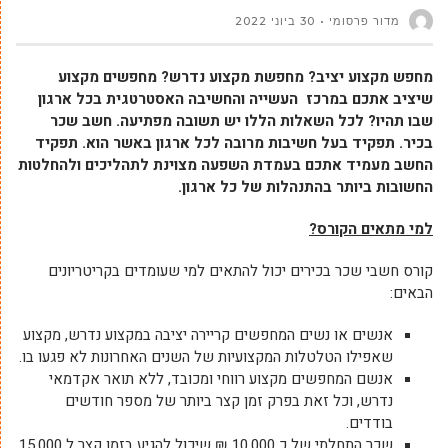
מדור פרסומי
30 ביוני 2022
מחפש מקצוע יציב?
מחפשת מקצוע נדרש? מחפשים מקצוע
שיציב אתכם במרכז העשייה והחשיבה האסטרטגית בכל ארגון
שבו תהיו? לכל השאלות הללו יש תשובה מפתיעה. חשב שכר
בכיר. תפקיד בעל חשיבות מרובה לכל ארגון באשר הוא. תפקיד
החשב מעמיד אתכם בעמדת השפעה מצוינת לתהליכים ולהחלטות
החשובות ביותר בהתנהלות של כל ארגון.
למי מתאים הקורס?
קורס חשבי שכר בכירים יכול להתאים למי שעומדים בקריטריונים
הבאים:
אנשים או נשים המחפשים קריירה יציבה במקצוע נדרש, מקצוע
שאפילו הטלטלות המקצועיות של השנים האחרונות לא פגעו בו.
אנשם המחפשים מקצוע רווחי ומכובד, ללא תואר אקדמאי
נדרש, וכל זאת בפרק זמן קצר ביותר של מספר חודשים
בודדים.
שכר התחלתי של כ 10,000 ₪ שיכול להגיע בזמן קצר ל 15,000