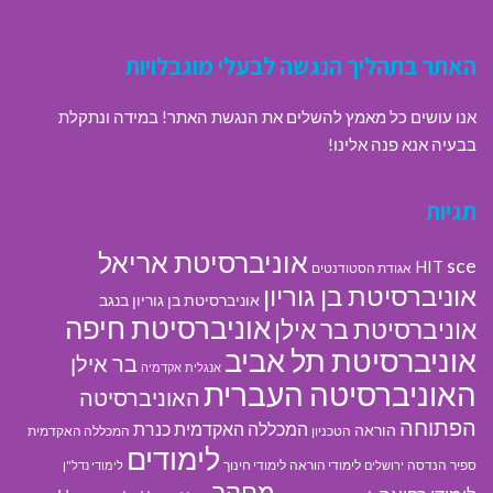
האתר בתהליך הנגשה לבעלי מוגבלויות
אנו עושים כל מאמץ להשלים את הנגשת האתר! במידה ונתקלת
בבעיה אנא פנה אלינו!
תגיות
אוניברסיטת אריאל
sce
HIT
אגודת הסטודנטים
אוניברסיטת בן גוריון
אוניברסיטת בן גוריון בנגב
אוניברסיטת חיפה
אוניברסיטת בר אילן
אוניברסיטת תל אביב
בר אילן
אנגלית
אקדמיה
האוניברסיטה העברית
האוניברסיטה
הפתוחה
המכללה האקדמית כנרת
הוראה
הטכניון
המכללה האקדמית
לימודים
ספיר
הנדסה
לימודי הוראה
לימודי חינוך
ירושלים
לימודי נדל"ן
מחקר