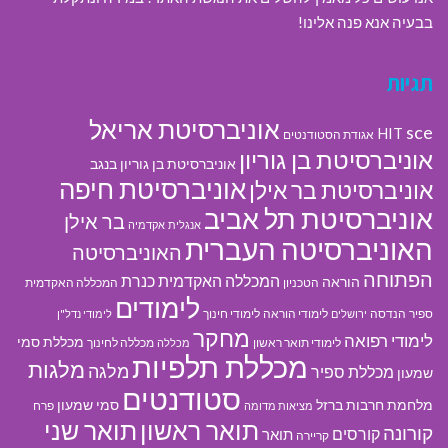
בבעיה אנא פנה אלינו!
תגיות
אוניברסיטת אריאל
sce
HIT
אגודת הסטודנטים
אוניברסיטת בן גוריון
אוניברסיטת בן גוריון בנגב
אוניברסיטת חיפה
אוניברסיטת בר אילן
אוניברסיטת תל אביב
בר אילן
אנגלית
אקדמיה
האוניברסיטה העברית
האוניברסיטה
הפתוחה
המכללה האקדמית כנרת
הוראה
הטכניון
המכללה האקדמית
לימודים
ספיר
הנדסה
לימודי הוראה
לימודי חינוך
ירושלים
לימודי נדל"ן
מחקר
לימודי רפואה
מכללת סמי
לימודי תואר ראשון
מכללה לחינוך
מכללה
מכללת תלפיות
מלגות
מלגה
מכללת ספיר
שמעון
סטודנטים
מלחמת חרבות ברזל
סמי שמעון
פרח
מציאות מדומה
תואר ראשון
תואר שני
קורונה
קורסים
תואר
קריירה