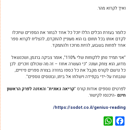
ואיך לקרוא מהר.
כלומר בעזרת הכלים הללו יוכל כל אחד לבחור את הספרים שיוכלו
לקדם אותו בכל תחום בו הוא מעוניין להתקדם, להצליח לקרוא ספר
אחד לפחות בשבוע, להיות מרוכז ולהתמקד.
"אני תמיד נותן ללקוחות שלי 110%", אומר צביקה ברגמן, ושכנשאל
מדוע, הוא צוחק ועונה: "כי העשרה אחוז – זה מה שכולם זוכרים. לכן
כל נרשם לקורס מקבל את כל כספו בחזרה בצורת ספרים פיזיים,
שנבחרו על-ידי בקפידה וישלחו אל ביתו, ובונוסים נוספים".
לפרטים נוספים אודות קורס "
קריאה גאונית
" ו
האזנה לפרק הראשון
חינם
-היכנסו לקישור.
https://sodot.co.il/genius-reading/
WhatsApp
Facebook