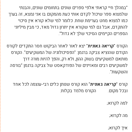
"במהלך חיי קראתי אלפי ספרים שונים בתחומים שונים, והבנתי
שלמצוא ספר שיכול לקדם אותי כעת מהמקום בו אני נמצא, זה בערך
כמו למצוא מחט בערימת שחת. כלומר למי שלא קורא אין סיכוי
להתקדם, אבל גם למי שקורא אין יתרון גדול מאד, כי מבין מיליוני
הספרים הקיימים הסיכוי שלך לא גדול".
הקורס "
קריאה גאונית
" יצא לאור לאחר הביקוש חסר התקדים לקורס
הקודם שהוציא צביקה ברגמן: "הפסיכולוגיה של המשקיעים". הקורס
מותאם למשקיעים בשוק ההון, ולא רק, והפך להיות מורה דרך
למשקיעים רבים ומאזינים של הפודקאסט של צביקה ברגמן "בורסה
והשקעות".
קורס "
קריאה גאונית
" הוא קורס שנותן כלים רבי-עוצמה לכל אחד
ובכל מקום. הקורס מלמד בקלות:
למה לקרוא;
מה לקרוא;
איך לקרוא;