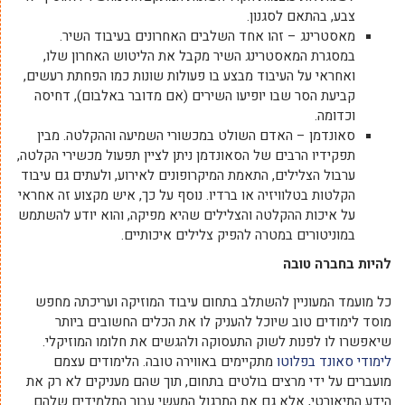
צבע, בהתאם לסגנון.
מאסטרינג – זהו אחד השלבים האחרונים בעיבוד השיר.
במסגרת המאסטרינג השיר מקבל את הליטוש האחרון שלו,
ואחראי על העיבוד מבצע בו פעולות שונות כמו הפחתת רעשים,
קביעת הסר שבו יופיעו השירים (אם מדובר באלבום), דחיסה
וכדומה.
סאונדמן – האדם השולט במכשורי השמיעה וההקלטה. מבין
תפקידיו הרבים של הסאונדמן ניתן לציין תפעול מכשירי הקלטה,
ערבול הצלילים, התאמת המיקרופונים לאירוע, ולעתים גם עיבוד
הקלטות בטלוויזיה או ברדיו. נוסף על כך, איש מקצוע זה אחראי
על איכות ההקלטה והצלילים שהיא מפיקה, והוא יודע להשתמש
במוניטורים במטרה להפיק צלילים איכותיים.
להיות בחברה טובה
כל מועמד המעוניין להשתלב בתחום עיבוד המוזיקה ועריכתה מחפש
מוסד לימודים טוב שיוכל להעניק לו את הכלים החשובים ביותר
שיאפשרו לו לפנות לשוק התעסוקה ולהגשים את חלומו המוזיקלי.
לימודי סאונד בפלוטו
מתקיימים באווירה טובה. הלימודים עצמם
מועברים על ידי מרצים בולטים בתחום, תוך שהם מעניקים לא רק את
הידע התיאורטי, אלא גם את התרגול המעשי עבור התלמידים שלהם.