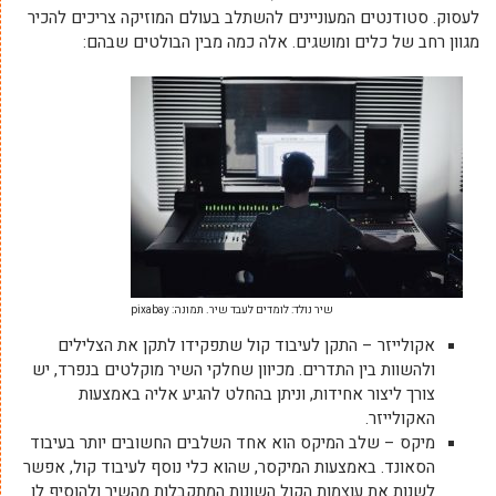
לעסוק. סטודנטים המעוניינים להשתלב בעולם המוזיקה צריכים להכיר
מגוון רחב של כלים ומושגים. אלה כמה מבין הבולטים שבהם:
שיר נולד: לומדים לעבד שיר. תמונה: pixabay
אקולייזר – התקן לעיבוד קול שתפקידו לתקן את הצלילים
ולהשוות בין התדרים. מכיוון שחלקי השיר מוקלטים בנפרד, יש
צורך ליצור אחידות, וניתן בהחלט להגיע אליה באמצעות
האקולייזר.
מיקס – שלב המיקס הוא אחד השלבים החשובים יותר בעיבוד
הסאונד. באמצעות המיקסר, שהוא כלי נוסף לעיבוד קול, אפשר
לשנות את עוצמות הקול השונות המתקבלות מהשיר ולהוסיף לו