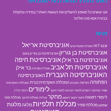
האתר בתהליך הנגשה לבעלי מוגבלויות
אנו עושים כל מאמץ להשלים את הנגשת האתר! במידה ונתקלת
בבעיה אנא פנה אלינו!
תגיות
אוניברסיטת אריאל
sce
HIT
אגודת הסטודנטים
אוניברסיטת בן גוריון
אוניברסיטת בן גוריון בנגב
אוניברסיטת חיפה
אוניברסיטת בר אילן
אוניברסיטת תל אביב
בר אילן
אנגלית
אקדמיה
האוניברסיטה העברית
האוניברסיטה
הפתוחה
המכללה האקדמית כנרת
הוראה
הטכניון
המכללה האקדמית
לימודים
ספיר
הנדסה
לימודי הוראה
לימודי חינוך
ירושלים
לימודי נדל"ן
מחקר
לימודי רפואה
מכללת סמי
לימודי תואר ראשון
מכללה לחינוך
מכללה
מכללת תלפיות
מלגות
מלגה
מכללת ספיר
שמעון