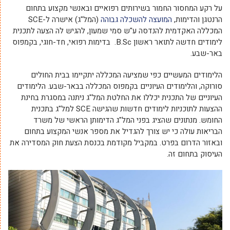
על רקע המחסור החמור בשירותים רפואיים ובאנשי מקצוע בתחום
הרנטגן והדימות,
המועצה להשכלה גבוהה
(המל"ג) אישרה ל-SCE
המכללה האקדמית להנדסה ע"ש סמי שמעון, להגיש לה הצעה לתכנית
לימודים חדשה לתואר ראשון B.Sc. בדימות רפואי, חד-חוגי, בקמפוס
באר-שבע.
הלימודים המעשיים כפי שמציעה המכללה יתקיימו בבית החולים
סורוקה, והלימודים העיוניים בקמפוס המכללה בבאר-שבע. הלימודים
העיוניים של התכנית יכללו את החלטת המל"ג ניתנה במסגרת בחינת
ההצעות לתוכניות לימודים חדשות שהגישה SCE למל"ג בתכנית
החומש. מנתונים שהציג בפני המל"ג הדימותן הראשי של משרד
הבריאות עולה כי יש צורך להגדיל את מספר אנשי המקצוע בתחום
ובאזור הדרום בפרט. במקביל מקודמת בכנסת הצעת חוק המסדירה את
העיסוק בתחום זה.