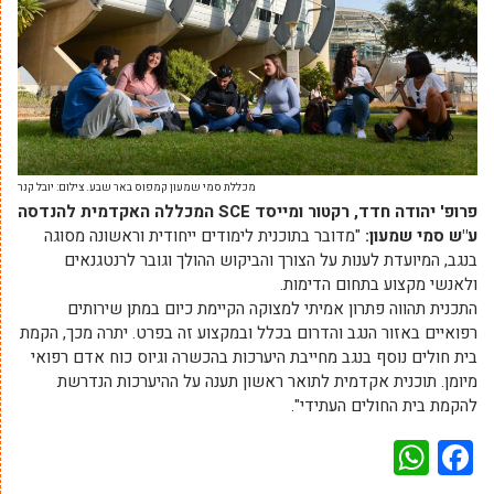
מכללת סמי שמעון קמפוס באר שבע. צילום: יובל קנר
פרופ' יהודה חדד, רקטור ומייסד
SCE
המכללה האקדמית להנדסה
ע"ש סמי שמעון:
"מדובר בתוכנית לימודים ייחודית וראשונה מסוגה
בנגב, המיועדת לענות על הצורך והביקוש ההולך וגובר לרנטגנאים
ולאנשי מקצוע בתחום הדימות.
התכנית תהווה פתרון אמיתי למצוקה הקיימת כיום במתן שירותים
רפואיים באזור הנגב והדרום בכלל ובמקצוע זה בפרט. יתרה מכך, הקמת
בית חולים נוסף בנגב מחייבת היערכות בהכשרה וגיוס כוח אדם רפואי
מיומן. תוכנית אקדמית לתואר ראשון תענה על ההיערכות הנדרשת
להקמת בית החולים העתידי".
WhatsApp
Facebook