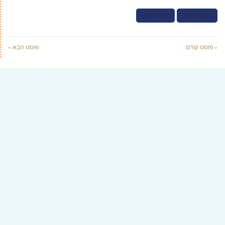
דימות רפואי
תואר ראשון
« פוסט קודם
פוסט הבא »