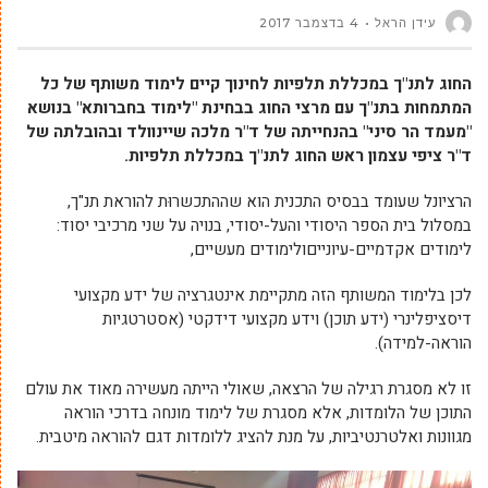
עידן הראל
4 בדצמבר 2017
החוג לתנ"ך במכללת תלפיות לחינוך קיים לימוד משותף של כל
המתמחות בתנ"ך עם מרצי החוג בבחינת "לימוד בחברותא" בנושא
"מעמד הר סיני" בהנחייתה של ד"ר מלכה שיינוולד ובהובלתה של
ד"ר ציפי עצמון ראש החוג לתנ"ך במכללת תלפיות.
הרציונל שעומד בבסיס התכנית הוא שההתכשרוּת להוראת תנ"ך,
במסלול בית הספר היסודי והעל-יסודי, בנויה על שני מרכיבי יסוד:
לימודים אקדמיים-עיונייםולימודים מעשיים,
לכן בלימוד המשותף הזה מתקיימת אינטגרציה של ידע מקצועי
דיסציפלינרי (ידע תוכן) וידע מקצועי דידקטי (אסטרטגיות
הוראה-למידה).
זו לא מסגרת רגילה של הרצאה, שאולי הייתה מעשירה מאוד את עולם
התוכן של הלומדות, אלא מסגרת של לימוד מונחה בדרכי הוראה
מגוונות ואלטרנטיביות, על מנת להציג ללומדות דגם להוראה מיטבית.