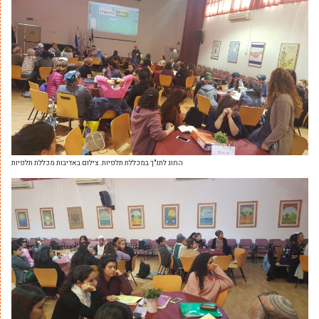
החוג לתנ"ך במכללת תלפיות. צילום באדיבות מכללת תלפיות