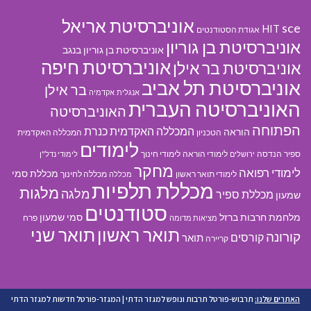
אוניברסיטת אריאל
sce
HIT
אגודת הסטודנטים
אוניברסיטת בן גוריון
אוניברסיטת בן גוריון בנגב
אוניברסיטת חיפה
אוניברסיטת בר אילן
אוניברסיטת תל אביב
בר אילן
אנגלית
אקדמיה
האוניברסיטה העברית
האוניברסיטה
הפתוחה
המכללה האקדמית כנרת
הוראה
הטכניון
המכללה האקדמית
לימודים
ספיר
הנדסה
לימודי הוראה
לימודי חינוך
ירושלים
לימודי נדל"ן
מחקר
לימודי רפואה
מכללת סמי
לימודי תואר ראשון
מכללה לחינוך
מכללה
מכללת תלפיות
מלגות
מלגה
מכללת ספיר
שמעון
סטודנטים
מלחמת חרבות ברזל
סמי שמעון
פרח
מציאות מדומה
תואר ראשון
תואר שני
קורונה
קורסים
תואר
קריירה
האתרים שלנו:
תרבוש-פורטל תרבות ונופש למגזר הדתי
|
המגזר-פורטל חדשות למגזר הדתי