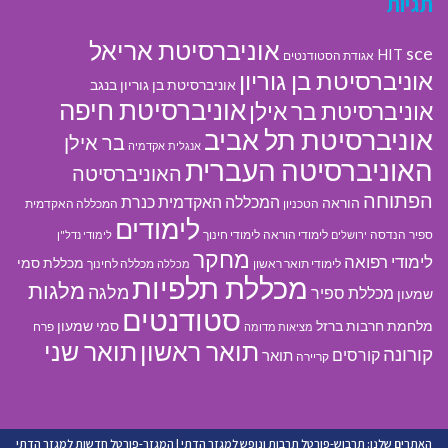
תגיות
אוניברסיטת אריאל
sce
HIT
אגודת הסטודנטים
אוניברסיטת בן גוריון
אוניברסיטת בן גוריון בנגב
אוניברסיטת חיפה
אוניברסיטת בר אילן
אוניברסיטת תל אביב
בר אילן
אנגלית
אקדמיה
האוניברסיטה העברית
האוניברסיטה
הפתוחה
המכללה האקדמית כנרת
הוראה
הטכניון
המכללה האקדמית
לימודים
ספיר
הנדסה
לימודי הוראה
לימודי חינוך
ירושלים
לימודי נדל"ן
מחקר
לימודי רפואה
מכללת סמי
לימודי תואר ראשון
מכללה לחינוך
מכללה
מכללת תלפיות
מלגות
מלגה
מכללת ספיר
שמעון
סטודנטים
מלחמת חרבות ברזל
סמי שמעון
פרח
מציאות מדומה
תואר ראשון
תואר שני
קורונה
קורסים
תואר
קריירה
האתרים שלנו:
תרבוש-פורטל תרבות ונופש למגזר הדתי
|
המגזר-פורטל חדשות למגזר הדתי