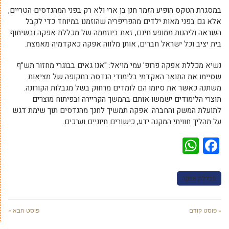
במסגרת הטקס הופיע הזמר חנן בן ארי ולא רק בפני המהנדסים הטריים,
אלא גם בפני מאות ילדים מהפריפריה שהוזמנו במיוחד כדי לקבל
השראה וליהנות ממופע חינם, זאת ביוזמתה של מכללת אפקה ובשיתוף
בית יציב וכל ישראל חברים, אותן מלווה אפקה כאקדמיה מאמצת.
נשיא מכללת אפקה פרופ' עמי מויאל: "אנו גאים בבוגרי מחזור תש"ף
שסיימו את התואר האקדמי בלימודי הנדסה בתקופה של מציאות
משתנה כאשר את סיומו הם לומדים מרחוק בשל מגבלות הקורונה.
תוצרי הלימודים ישמשו אותם בהמשך הקריירה ובפיתוח מוצרים
לתועלת המשק והחברה. אפקה תמשיך לחנך מהנדסים תוך שימת דגש
על תהליך חוויתי המקנה ידע, כישורים חיוניים וערכים.
WhatsApp
Facebook
מכללת אפקה
« פוסט קודם
פוסט הבא »