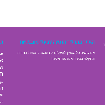
האתר בתהליך הנגשה לבעלי מוגבלויות
תג
ר
אנו עושים כל מאמץ להשלים את הנגשת האתר! במידה
ce
ונתקלת בבעיה אנא פנה אלינו!
או
או
חי
אקד
הא
הא
הור