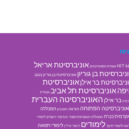
יות
אוניברסיטת אריאל
s
HIT
אגודת הסטודנטים
ניברסיטת בן גוריון
אוניברסיטת בן גוריון בנגב
אוניברסיטת
ניברסיטת בר אילן
אוניברסיטת תל אביב
פה
אנגלית
האוניברסיטה העברית
בר אילן
מיה
וניברסיטה הפתוחה
המכללה
הוראה
הטכניון
קדמית כנרת
המכללה האקדמית ספיר
הנדסה
לימודי
ירושלים
לימודים
לימודי רפואה
אה
לימודי חינוך
לימודי נדל"ן