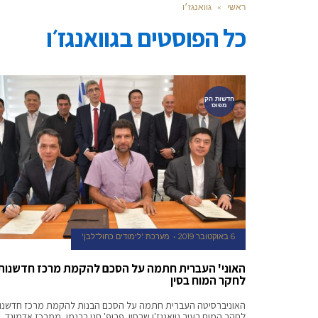
ראשי
»
גוואנגז׳ו
כל הפוסטים ב
גוואנגז׳ו
חדשות הק
מפוס
6 באוקטובר 2019
מערכת 'לימודים כחול־לבן'
האוני' העברית חתמה על הסכם להקמת מרכז חדשנות
לחקר המוח בסין
האוניברסיטה העברית חתמה על הסכם הבנות להקמת מרכז חדשנו
לחקר המוח בעיר גוואנגז'ו שבסין. פרופ' חגי ברגמן, ממרכז אדמונד