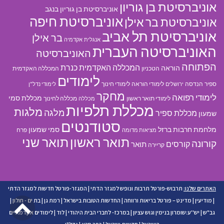
אוניברסיטת בן גוריון
אוניברסיטת בן גוריון בנגב
אוניברסיטת חיפה
אוניברסיטת בר אילן
אוניברסיטת תל אביב
בר אילן
אנגלית
אקדמיה
האוניברסיטה העברית
האוניברסיטה
הפתוחה
המכללה האקדמית כנרת
הוראה
הטכניון
המכללה האקדמית
לימודים
ספיר
הנדסה
לימודי הוראה
לימודי חינוך
ירושלים
לימודי נדל"ן
מחקר
לימודי רפואה
מכללת סמי
לימודי תואר ראשון
מכללה לחינוך
מכללה
מכללת תלפיות
מלגות
מלגה
מכללת ספיר
שמעון
סטודנטים
מלחמת חרבות ברזל
סמי שמעון
פרח
מציאות מדומה
תואר ראשון
תואר שני
קורונה
קורסים
תואר
קריירה
האתרים שלנו:
תרבוש-פורטל תרבות ונופש למגזר הדתי
|
המגזר-פורטל חדשות למגזר הדתי
גל
|
מודיעין
|
מדינט – פורטל בריאות ורווחה
|
החדשות הטובות בישראל
|
רמת גן
|
בת ים - חולון
|
גב"ש
|
יש''ע:שומרון בנימין וגוש עציון
|
במרכז- לחברי הבית היהודי
|
לוד
|
לימודים אקדמאיים