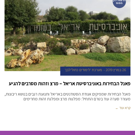
חדשות הק
מפוס
26 במרץ 2019
מערכת 'לימודים כחול־לבן'
פאנל הבחירות באוניברסיטת אריאל – מרצ וזהות מסרבים להגיע
פאנל הבחירות שמפיקים אגודת הסטודנטים באריאל ותנועת רגבים בנושא ריבונות,
מעורר סערה עוד בטרם התחיל: מפלגות מרצ ומפלגת זהות מחרימים
קרא עוד ←