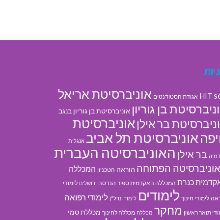
יות
אוניברסיטת אריאל
s
HIT
אגודת הסטודנטים
ניברסיטת בן גוריון
אוניברסיטת בן גוריון בנגב
אוניברסיטת
ניברסיטת בר אילן
אוניברסיטת תל אביב
פה
אנגלית
האוניברסיטה העברית
בר אילן
מיה
וניברסיטה הפתוחה
המכללה
הוראה
הטכניון
קדמית כנרת
המכללה האקדמית ספיר
הנדסה
לימודי
ירושלים
לימודים
לימודי רפואה
אה
לימודי חינוך
לימודי נדל"ן
מחקר
מכללת סמי
ודי תואר ראשון
מכללה לחינוך
מכללה