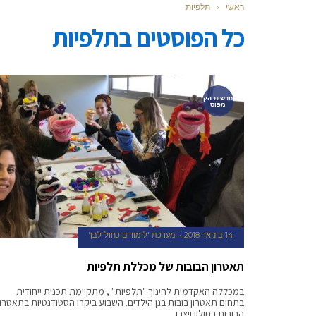
ראשי
»
תלפיות
כל הפוסטים ב
תלפיות
חדשות הק
מפוס
14 בינואר 2018
מערכת 'לימודים כחול־לבן'
תאטרון הבובות של מכללת תלפיות
במכללה האקדמית לחינוך "תלפיות" , מתקיימת תכנית ייחודית
בתחום תאטרון בובות בגן הילדים. השבוע ביקרו הסטודנטיות בתאטרון
הבובות בחולון ויצרו