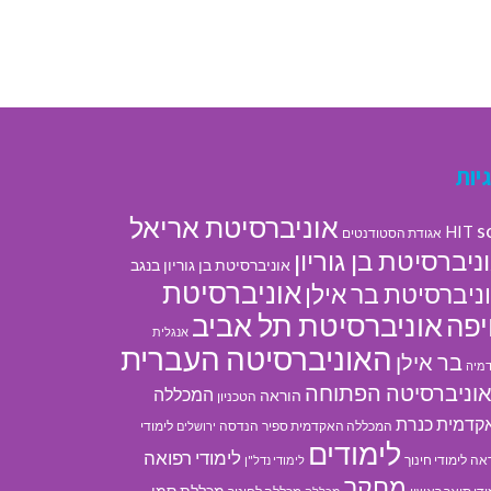
יות
אוניברסיטת אריאל
s
HIT
אגודת הסטודנטים
ניברסיטת בן גוריון
אוניברסיטת בן גוריון בנגב
אוניברסיטת
ניברסיטת בר אילן
אוניברסיטת תל אביב
פה
אנגלית
האוניברסיטה העברית
בר אילן
מיה
וניברסיטה הפתוחה
המכללה
הוראה
הטכניון
קדמית כנרת
המכללה האקדמית ספיר
הנדסה
לימודי
ירושלים
לימודים
לימודי רפואה
אה
לימודי חינוך
לימודי נדל"ן
מחקר
מכללת סמי