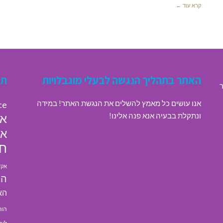
קרא עוד ←
האתר בתהליך הנגשה לבעלי מוגבלויות
תג
ר
אנו עושים כל מאמץ להשלים את הנגשת האתר! במידה
ce
ונתקלת בבעיה אנא פנה אלינו!
או
או
חי
אקד
הא
הא
הור