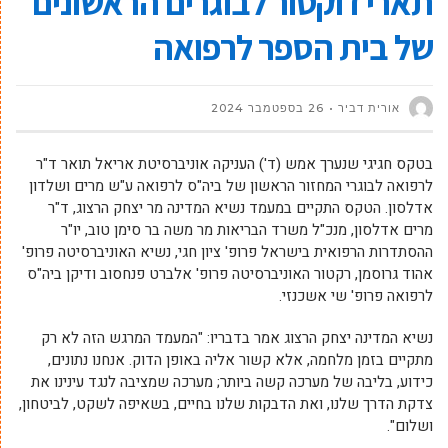
תארי דוקטור לבוגרים הראשונים
של בית הספר לרפואה
אורית דביר
26 בספטמבר 2024
בטקס חגיגי שנערך אמש (ד') העניקה אוניברסיטת אריאל תואר ד"ר
לרפואה לבוגרי המחזור הראשון של ביה"ס לרפואה ע"ש מרים ושלדון
אדלסון. הטקס התקיים במעמד נשיא המדינה מר יצחק הרצוג, ד"ר
מרים אדלסון, מנכ"ל משרד הבריאות מר משה בר סימן טוב, יו"ר
ההסתדרות הרפואית בישראל פרופ' ציון חגי, נשיא האוניברסיטה פרופ'
אהוד גרוסמן, רקטור האוניברסיטה פרופ' אלברט פנחסוב ודיקן ביה"ס
לרפואה פרופ' שי אשכנזי.
נשיא המדינה יצחק הרצוג אמר בדבריו: "המעמד המרגש הזה לא רק
מתקיים בזמן מלחמה, אלא קשור אליה באופן הדוק. אנחנו נתונים,
כידוע, בליבה של מערכה קשה ביותר; מערכה שמציבה לנגד עינינו את
צדקת הדרך שלנו, ואת הדבקות שלנו בחיים, בשאיפה לשקט, לביטחון,
ושלום".