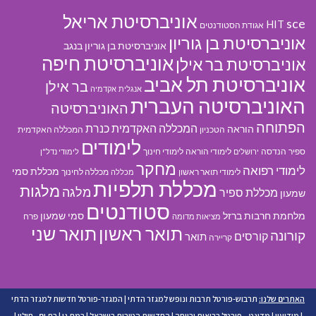
אוניברסיטת אריאל
sce
HIT
אגודת הסטודנטים
אוניברסיטת בן גוריון
אוניברסיטת בן גוריון בנגב
אוניברסיטת חיפה
אוניברסיטת בר אילן
אוניברסיטת תל אביב
בר אילן
אנגלית
אקדמיה
האוניברסיטה העברית
האוניברסיטה
הפתוחה
המכללה האקדמית כנרת
הוראה
הטכניון
המכללה האקדמית
לימודים
ספיר
הנדסה
לימודי הוראה
לימודי חינוך
ירושלים
לימודי נדל"ן
מחקר
לימודי רפואה
מכללת סמי
לימודי תואר ראשון
מכללה לחינוך
מכללה
מכללת תלפיות
מלגות
מלגה
מכללת ספיר
שמעון
סטודנטים
מלחמת חרבות ברזל
סמי שמעון
פרח
מציאות מדומה
תואר ראשון
תואר שני
קורונה
קורסים
תואר
קריירה
האתרים שלנו:
תרבוש-פורטל תרבות ונופש למגזר הדתי
|
המגזר-פורטל חדשות למגזר הדתי
|
מודיעין
|
מדינט – פורטל בריאות ורווחה
|
החדשות הטובות בישראל
|
רמת גן
|
בת ים - חולון
|