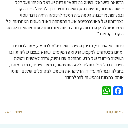
הרפואה בישראל, בשנה בה רופאי מדינת ישראל הוכיחו מעל לכל
שיעור מסירות, נחישות ומקצועיות פורצת דרך לטיפול בשדה קרב
ובפציעות מורכבות. הקמת בית הספר לרפואה הייתה נדבך נוסף
בצמיחתה של האוניברסיטה אשר התפתחה מאוד בשנים האחרונות. כל
מי שמגיע לכאן עם דעה קדומה משנה את דעתו לאחר שהוא רואה מה
הוקם בקמפוס."
פרופ' שי אשכנזי, הדיקן המייסד של ביה"ס לרפואה, אמר לבוגרים:
"אתם מצטרפים למקצוע הרפואה המקסים, שהוא בעצם שליחות, ובו
השילוב הייחודי של מדע מתוחכם עם נתינה, עזרה לאנשים והצלת
חיים. זכרו לטפל בחולים ללא התנשאות, במאור עיניים, במבט אוהד,
בחמלה, ובמילות עידוד. הדליקו את השמש למטופלים שלכם, ונווטו
אותם בתבונה וברגישות להחלמתם".
WhatsApp
Facebook
« פוסט קודם
פוסט הבא »