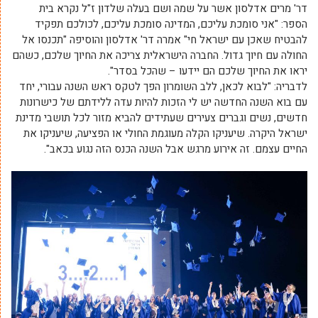
דר' מרים אדלסון אשר על שמה ושם בעלה שלדון ז"ל נקרא בית
הספר: "אני סומכת עליכם, המדינה סומכת עליכם, לכולכם תפקיד
להבטיח שאכן עם ישראל חי" אמרה דר' אדלסון והוסיפה "תכנסו אל
החולה עם חיוך גדול. החברה הישראלית צריכה את החיוך שלכם, כשהם
יראו את החיוך שלכם הם יידעו – שהכל בסדר".
לדבריה: "לבוא לכאן, ללב השומרון הפך לטקס ראש השנה עבורי, יחד
עם בוא השנה החדשה יש לי הזכות להיות עדה ללידתם של כישרונות
חדשים, נשים וגברים צעירים שעתידים להביא מזור לכל תושבי מדינת
ישראל היקרה. שיעניקו הקלה מעוגמת החולי או הפציעה, שיעניקו את
החיים עצמם. זה אירוע מרגש אבל השנה הכנס הזה נגוע בכאב".