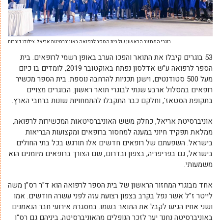
בוגרי המחזור הראשון של בית הספר לרפואה באוניברסיטת אריאל. צילום: דוברות
53 בוגרים קיבלו את התואר והפכו הערב באופן רשמי לרופאים. בית
הספר לרפואה ע"ש אדלסון נפתח באוקטובר 2019, לומדים בו כיום
מעל 500 סטודנטים, וישנן תכניות להרחבה נוספת. בית הספר מכשיר
רופאים במסלול ארבע שנתי לבוגרי תואר ראשון. הבוגרים מצויים
בתקופת הסטאז', וחלקם כבר התקבלו להתמחויות שונות ברחבי הארץ.
אוניברסיטת אריאל, כחלק משש האוניברסיטאות המכשירות לרפואה,
ממלאת תפקיד חיוני במענה למחסור ברופאים ומקצועות הבריאות
בישראל. השפעתם של רופאים חדשים אלו תורגש בכל בתי החולים
בישראל, גם בפריפריה, בצפון ובדרום, שם הצורך ברופאים מיומנים הוא
משמעותי.
אחד מבוגרי המחזור הראשון של בית הספר לרפואה הוא ד"ר רס"ן משה
לייטר ז"ל אשר נפל בקרב בצפון רצועת עזה לפני עשרה חודשים. אמו
ושני אחיו הגיעו לקבל את התואר בשמו. במסגרת אירועי חבר הנאמנים
באוניברסיטה נחנך יער לזכר הנופלים מהאוניברסיטה, ביניהם גם רס"ן