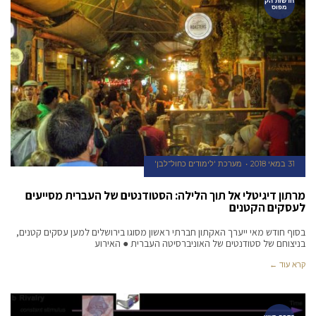
חדשות הק
מפוס
31 במאי 2018
מערכת 'לימודים כחול־לבן'
מרתון דיגיטלי אל תוך הלילה: הסטודנטים של העברית מסייעים
לעסקים הקטנים
בסוף חודש מאי ייערך האקתון חברתי ראשון מסוגו בירושלים למען עסקים קטנים,
בניצוחם של סטודנטים של האוניברסיטה העברית ● האירוע
קרא עוד ←