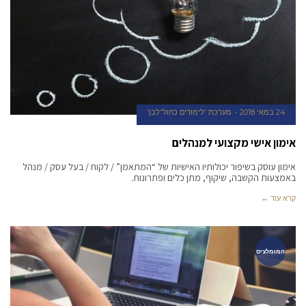
24 במאי 2018
מערכת 'לימודים כחול־לבן'
אימון אישי מקצועי למנהלים
אימון עוסק בשיפור יכולותיו האישיות של “המתאמן” / לקוח / בעל עסק / מנהל
באמצעות הקשבה, שיקוף, מתן כלים ופתרונות.
קרא עוד ←
המומלצים