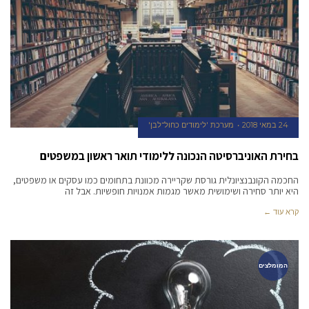
24 במאי 2018
מערכת 'לימודים כחול־לבן'
בחירת האוניברסיטה הנכונה ללימודי תואר ראשון במשפטים
החכמה הקונבנציונלית גורסת שקריירה מכוונת בתחומים כמו עסקים או משפטים,
היא יותר סחירה ושימושית מאשר מגמות אמנויות חופשיות. אבל זה
קרא עוד ←
המומלצים