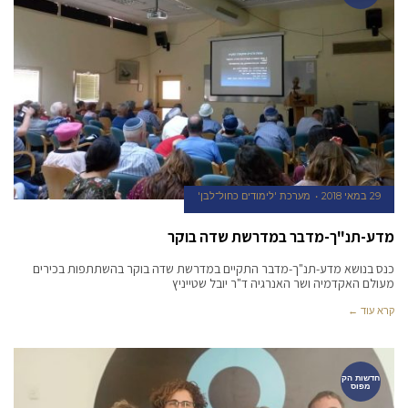
29 במאי 2018
מערכת 'לימודים כחול־לבן'
מדע-תנ"ך-מדבר במדרשת שדה בוקר
כנס בנושא מדע-תנ"ך-מדבר התקיים במדרשת שדה בוקר בהשתתפות בכירים
מעולם האקדמיה ושר האנרגיה ד"ר יובל שטייניץ
קרא עוד ←
חדשות הק
מפוס