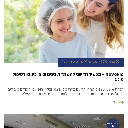
30 במאי 2018
מערכת 'לימודים כחול־לבן'
Novokid – מכשיר חדשני להשמדת כינים וביצי כינים ולטיפול
מונע
חברת TechCare פיתחה יחד עם בוגרי מכון ויצמן ובליווי רופאים וחוקרים מובילים,
טכנולוגיה חדשנית ומוגנת בפטנטים בינלאומיים, לנידוף חומרים פעילים
קרא עוד ←
כתבה ראש
ית